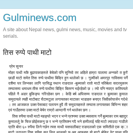
Gulminews.com
A site about Nepal news, gulmi news, music, movies and tv
serials.
तिस रुप्पे पाथी माटो
प्रेम सुनार
मोहर पाथी मकै बुढापाकाहरुले बेचेको पनि सुनियो तर अहिले हाम्रा पालामा अन्नको त कुरै
छाडौ माटो समेत तिस रुप्पे पाथीमा बिकि्र हुन थालेको छ ।
गुल्मीको अमरपुर गाविसमा पर्ने
दशैमा घर लिप्नका लागि प्रसिद्ध स्थान राङदाल -बुल्माको रातो माटो यतिबेला सदरमुकाम
तम्घासमा धमाधम तीस रुप्पे पाथीमा बिकि्र बितरण भईरहेको छ । त्यो पनि नपाएर कतिपयले
पहिले नै अडर बुकिङ्घ गरिरहेका छन । केहि बर्ष अघिसम्म राङदाल र बुल्माका कुमाल
समुदायले त्यही माटोबाट घैटामटुला लगायतका माटाका भाडाहरु बनाएर जिवीकोपार्जन गर्दथे
। तर आजकल उक्त पेसाबाट पलायन हुदै ती समुदायहरुले तम्घास लगायतका बिभिन्न शहर
एवं गाउँहरुमा उक्त माटो बेचेर राम्रो आम्दानी गर्न थालेका छन ।
तिस रुपैया पाथी माटो महङ्घो भएन र भन्ने प्रश्नमा उक्त ब्यवसाय गर्ने बुल्माका राम बहादुर
कुमाललेू के चिज छोईसकनु छ र भन्ने प्रतिपश्न गदै भने हामीलाई यहि माटो ल्याउदा गाडीले
प्रति बोरा ६० रुपैया लिने गर्छन त्यस माथी यसपालीबाट राङदलको एक समितीले एक क्ा
माटो उठाउदा तिस रुपैया कर लिन थालको छ अव आफुहरु यो माटो बोकेर पेट पाल्न पनि