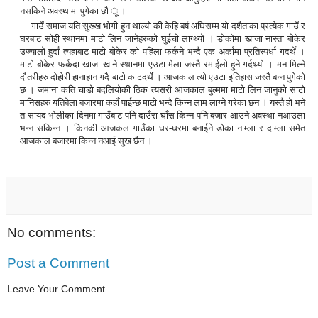
नसकिने अवस्थामा पुगेका छौ ू ।
गाउँ समाज यति सुख्ख भोगी हुन थाल्यो की केहि बर्ष अघिसम्म यो दशैताका प्रत्येक गाउँ र
घरबाट सोही स्थानमा माटो लिन जानेहरुको घुईचो लाग्थ्यो । डोकोमा खाजा नास्ता बोकेर
उज्यालो हुदाँ त्यहाबाट माटो बोकेर को पहिला फर्कने भन्दै एक अर्कामा प्रतिस्पर्धा गदर्थे ।
माटो बोकेर फर्कदा खाजा खाने स्थानमा एउटा मेला जस्तै रमाईलो हुने गर्दथ्यो । मन मिल्ने
दौतरीहरु दोहोरी हानाहान गदै बाटो काटदर्थे । आजकाल त्यो एउटा इतिहास जस्तै बन्न पुगेको
छ । जमाना कति चाडो बदलियोकी ठिक त्यसरी आजकाल बुल्ममा माटो लिन जानुको साटो
मानिसहरु यतिबेला बजारमा कहाँ पाईन्छ माटो भन्दै किन्न लाम लाग्ने गरेका छन । यस्तै हो भने
त सायद भोलीका दिनमा गाउँबाट पनि दाउँरा घाँस किन्न पनि बजार आउने अवस्था नआउला
भन्न सकिन्न । किनकी आजकल गाउँका घर-घरमा बनाईने डोका नाम्ला र दाम्ला समेत
आजकाल बजारमा किन्न नआई सुख छैन ।
No comments:
Post a Comment
Leave Your Comment.....