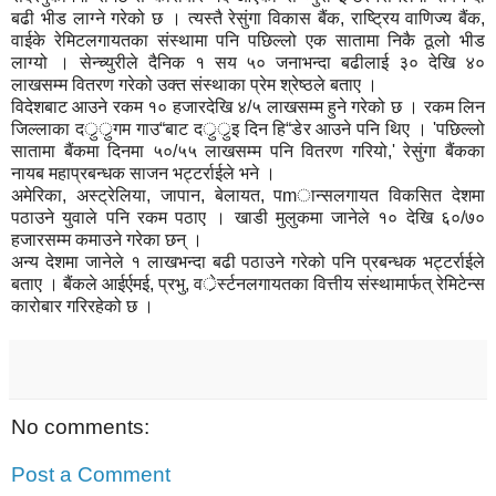
बढी भीड लाग्ने गरेको छ । त्यस्तै रेसुंगा विकास बैंक, राष्ट्रिय वाणिज्य बैंक,
वाईके रेमिटलगायतका संस्थामा पनि पछिल्लो एक सातामा निकै ठूलो भीड
लाग्यो । सेन्च्युरीले दैनिक १ सय ५० जनाभन्दा बढीलाई ३० देखि ४०
लाखसम्म वितरण गरेको उक्त संस्थाका प्रेम श्रेष्ठले बताए ।
विदेशबाट आउने रकम १० हजारदेखि ४/५ लाखसम्म हुने गरेको छ । रकम लिन
जिल्लाका दर्ुर्ुगम गाउ“बाट दर्ुर्ुइ दिन हि“डेर आउने पनि थिए । 'पछिल्लो
सातामा बैंकमा दिनमा ५०/५५ लाखसम्म पनि वितरण गरियो,' रेसुंगा बैंकका
नायब महाप्रबन्धक साजन भट्टर्राईले भने ।
अमेरिका, अस्ट्रेलिया, जापान, बेलायत, पmान्सलगायत विकसित देशमा
पठाउने युवाले पनि रकम पठाए । खाडी मुलुकमा जानेले १० देखि ६०/७०
हजारसम्म कमाउने गरेका छन् ।
अन्य देशमा जानेले १ लाखभन्दा बढी पठाउने गरेको पनि प्रबन्धक भट्टर्राईले
बताए । बैंकले आईर्एमई, प्रभु, वर्ेर्स्टनलगायतका वित्तीय संस्थामार्फत् रेमिटेन्स
कारोबार गरिरहेको छ ।
No comments:
Post a Comment