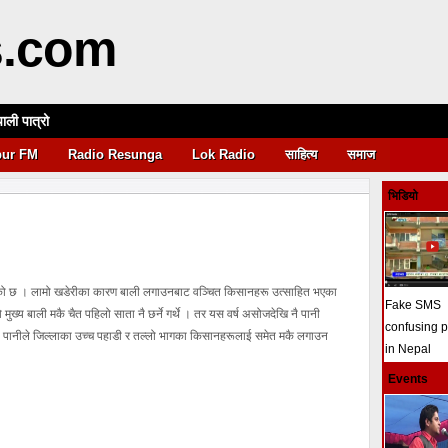
s.com
पाली पात्रो
आवश्यकता
pur FM
Radio Resunga
Lok Radio
साहित्य
समाज
भिडियो
रेको छ । लामो खडेरीका कारण बाली लगाउनबाट वञ्चित किसानहरू उत्साहित भएका
Fake SMS
ख्य बाली मकै चैत पहिलो साता नै छर्ने गर्थे । तर यस वर्ष असोजदेखि नै पानी
confusing 
ो पानीले जिल्लाका उच्च पहाडी र तल्लो भागका किसानहरूलाई समेत मकै लगाउन
in Nepal
Events