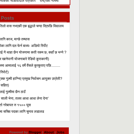
िमेकिको
माओवादीले पत्रकार
राष्ट्रका नाममा
सम्मेलन गरेर के भन्यो?
सम्बोधन
 Posts
तिलो वास नभएकी एक बृद्धाले चन्दा दिएपछि विद्यालय
लागि काज, मान्छे तम्घास
का लागि दल फेर्न बाध्यः अडियो रिर्पोट
लाई नै थाहा छैन योजनामा कती रकम छ, कहाँ छ भन्ने ?
 खानेपानी योजनाबारे रेडियो कुराकानी)
मा आमालाई १६ वर्षे वैंसले कुत्कुताए पछि..........
िपोर्ट)
क्क गुल्मी हान्निए प्रमुख निर्वाचन आयुक्त उप्रेती?
 सहित)
ाई गुल्मीमा छैन ठाउँ
ा साली भेना, तलव आधा आधा लेना देना’
र्ता गरेबापत रु १५०० घुस
मा सचिव पदका लागि चुनाव लडालड
Powered by
Blogger
|
About
|
Jobs