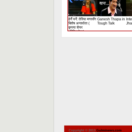
हेर्नै पर्ने: तेरिया मगरसँग
Ganesh Thapa in
Int
बिशेष अन्तर्वाता (
Tough Talk
Jha
कृपया शेयर
गरिदिनुहोला)
Copyright © 2013
Gulminews.com