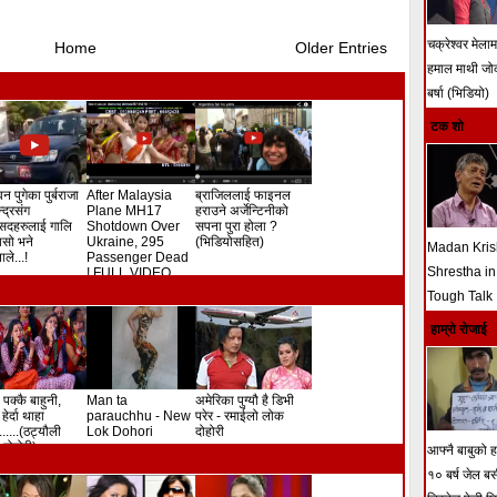
चक्रेश्वर मेला
Home
Older Entries
हमाल माथी ज
बर्षा (भिडियो)
टक शो
न पुगेका पुर्बराजा
After Malaysia
ब्राजिललाई फाइनल
ेन्द्रसंग
Plane MH17
हराउने अर्जेन्टिनीको
सदहरुलाई गालि
Shotdown Over
सपना पुरा होला ?
े यसो भने
Ukraine, 295
(भिडियोसहित)
Madan Kri
ले...!
Passenger Dead
Shrestha in
! FULL VIDEO
Tough Talk
हाम्रो रोजाई
 पक्कै बाहुनी,
Man ta
अमेरिका पुग्यौ है डिभी
हेर्दा थाहा
parauchhu - New
परेर - रमाईलो लोक
.......(ठट्यौली
Lok Dohori
दोहोरी
दोहोरी)
आफ्नै बाबुको हत
१० बर्ष जेल ब