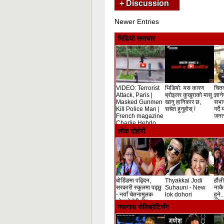
+ Discussion
Newer Entries
भिडियो समाचार
VIDEO: Terrorist
भिडियो: यस कारण
चितव
Attack, Paris |
ब्रोइलर कुखुराको मासु
ज्ञान
Masked Gunmen
खानु हानिकार छ,
सभा
Kill Police Man |
सचेत हुनुहोस् !
गर्दे
French magazine
जनता
Charlie Hebdo
Shooting
लोक दोहोरी
बोर्डिङमा पढ्दिन,
Thyakkai Jodi
हौंली
सरकारी स्कुलमा पढ्छु
Suhauni - New
नाकै 
- नयाँ चेतनामुलक
lok dohori
हुने.
लोकदोहोरी गीत
लोक 
गफगाफ सेलिब्रेटिसँग