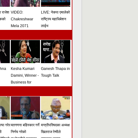
मा राजेश
VIDEO:
LIVE: नेकपा एमालेको
ोकको
Chakreshwar
राष्ट्रिय महाधिबेशन
Mela 2071
लाईभ
shna
Kesha Kumari
Ganesh Thapa in
Damini, Winner -
Tough Talk
Business for
Peace Award -
Tough Talk
्या गरेर
मतगणना बहिस्कार गर्ने
मन्त्रीपरिषदका अध्यक्ष
सी
निर्णय गरेको
खिलराज रेग्मीले