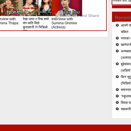
निस्केर फेरी छ
हत्या (भिडियो)
Recent
erview with
रेखा थापा र रिचा शर्मा
Interview with
rana Thapa
संग कति मिठो
Sumina Ghimire
आफ्नै ग
कुराकानी !!! भिडिओ
(Actress)
!!!!!
चकित
भत्ताका 
खानेपानी
अध्यक्ष
(अलपत्र
बुढेसकाल
(अडियो र
किन सुटु
(भिडियो
सशस्त्रल
‘स्कुलम
विवाह द
सहकारी