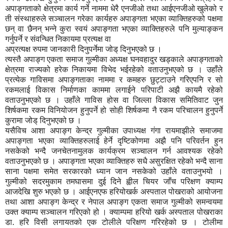
अपाङ्गताको क्षेत्रमा कार्य गर्ने नाममा धेरै एनजीओ तथा आईएनजीओ खुलेको र
ती संस्थाहरुले सञ्चालन गरेका कार्यहरु अपाङ्गता भएका व्याक्तिहरुको पक्षमा
छन् वा छैनन् भन्ने कुरा स्वयं अपाङ्गता भएका व्याक्तिहरुले पनि मुल्याङ्कन
गर्नुपर्ने र संवन्धित निकायमा प्रत्यक्ष वा
अप्रत्यक्ष रुपमा जानकारी दिनुपर्नेमा जोड् दिनुभएको छ ।
त्यस्तै अपाङ्ग एकता समाज गुल्मीका अध्यक्ष घनवहादुर खड्काले अपाङ्गताको
क्षेत्रमा राज्यको हरेक निकायमा विभेद भईरहेको वताउनुभएको छ । उहाँले
प्रत्येक गाविसमा अपाङ्गताका नाममा र कमहरु छुट्टाउने गरिएपनि र सो
रकमलाई विकास निर्माणका काममा लगाईने परिपाटी अझै कायमै रहेको
वताउनुभएको छ । उहाँले गाविस होस वा जिल्ला विकास समितिवाट जुन
शिर्षकमा रकम विनियोजन हुनुपर्ने हो सोही शिर्षकमा नै रकम परिचालन हुनुपर्ने
कुरामा जोड् दिनुभएको छ ।
यसैविच आशा अपाङ्ग केन्द्र गुल्मीका उपाध्यक्ष गंगा रायमाझीले समाजमा
अपाङ्गता भएका व्याक्तिहरुलाई हेर्ने दृष्टिकोणमा अझै पनि परिवर्तन हुन
नसकेको भन्दै जनचेतनामुलक कार्यक्रम सञ्चालन गर्न आवश्यक रहेको
वताउनुभएको छ । अपाङ्गता भएका व्याक्तिहरु सधै असुरक्षित रहेको भन्दै साना
साना पक्षमा समेत सरकारको ध्यान जान नसकेको उहाँले वताउनुभयो ।
गुल्मीको सदरमुकाम तमघासमा दुई दिने ह्वील चियर जाँच परिक्षण क्याम्प
आजदेखि शुरु भएको छ । आईएनएफ हरियोखर्क अस्पताल पोखराको आयोजना
तथा आशा अपाङ्ग केन्द्र र नेपाल अपाङ्ग एकता समाज गुल्मीको समन्वयमा
उक्त क्याम्प सञ्चालन गरिएको हो । क्याम्पमा हरियो खर्क अस्पताल पोखराका
डा. हरि विसी लगायतको एक टोलीले परिक्षण गरिरहेको छ । टोलीमा