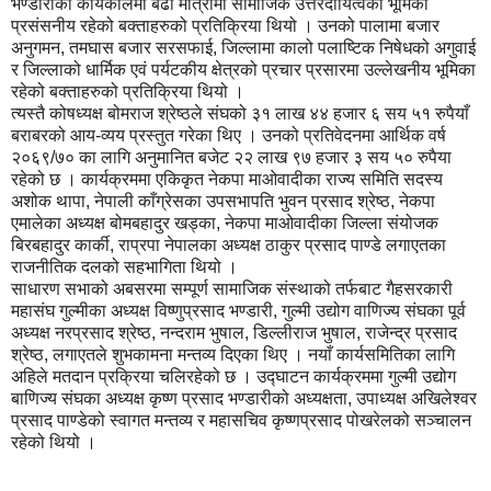
भण्डारीको कार्यकालमा बढी मात्रामा सामाजिक उत्तरदायित्वको भूमिका
प्रसंसनीय रहेको बक्ताहरुको प्रतिक्रिया थियो । उनको पालामा बजार
अनुगमन, तमघास बजार सरसफाई, जिल्लामा कालो पलाष्टिक निषेधको अगुवाई
र जिल्लाको धार्मिक एवं पर्यटकीय क्षेत्रको प्रचार प्रसारमा उल्लेखनीय भूमिका
रहेको बक्ताहरुको प्रतिक्रिया थियो ।
त्यस्तै कोषध्यक्ष बोमराज श्रेष्ठले संघको ३१ लाख ४४ हजार ६ सय ५१ रुपैयाँ
बराबरको आय-व्यय प्रस्तुत गरेका थिए । उनको प्रतिवेदनमा आर्थिक वर्ष
२०६९/७० का लागि अनुमानित बजेट २२ लाख ९७ हजार ३ सय ५० रुपैया
रहेको छ । कार्यक्रममा एकिकृत नेकपा माओवादीका राज्य समिति सदस्य
अशोक थापा, नेपाली काँग्रेसका उपसभापति भुवन प्रसाद श्रेष्ठ, नेकपा
एमालेका अध्यक्ष बोमबहादुर खड्का, नेकपा माओवादीका जिल्ला संयोजक
बिरबहादुर कार्की, राप्रपा नेपालका अध्यक्ष ठाकुर प्रसाद पाण्डे लगाएतका
राजनीतिक दलको सहभागिता थियो ।
साधारण सभाको अबसरमा सम्पूर्ण सामाजिक संस्थाको तर्फबाट गैहसरकारी
महासंघ गुल्मीका अध्यक्ष विष्णुप्रसाद भण्डारी, गुल्मी उद्योग वाणिज्य संघका पूर्व
अध्यक्ष नरप्रसाद श्रेष्ठ, नन्दराम भुषाल, डिल्लीराज भुषाल, राजेन्द्र प्रसाद
श्रेष्ठ, लगाएतले शुभकामना मन्तव्य दिएका थिए । नयाँ कार्यसमितिका लागि
अहिले मतदान प्रक्रिया चलिरहेको छ । उद्घाटन कार्यक्रममा गुल्मी उद्योग
बाणिज्य संघका अध्यक्ष कृष्ण प्रसाद भण्डारीको अध्यक्षता, उपाध्यक्ष अखिलेश्वर
प्रसाद पाण्डेको स्वागत मन्तव्य र महासचिव कृष्णप्रसाद पोखरेलको सञ्चालन
रहेको थियो ।