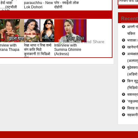
निस्केर फेरी छ
हेर्दा थाहा
parauchhu - New
परेर - रमाईलो लोक
.......(ठट्यौली
Lok Dohori
दोहोरी
हत्या (भिडियो)
दोहोरी)
Recent
आफ्नै ग
चकित
भत्ताका 
erview with
रेखा थापा र रिचा शर्मा
Interview with
खानेपानी
rana Thapa
संग कति मिठो
Sumina Ghimire
कुराकानी !!! भिडिओ
(Actress)
अध्यक्ष
!!!!!
(अलपत्र
बुढेसकाल
(अडियो र
किन सुटु
(भिडियो
सशस्त्रल
‘स्कुलम
विवाह द
सहकारी