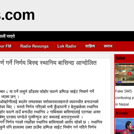
s.com
पाली पात्रो
आवश्यकता
pur FM
Radio Resunga
Lok Radio
साहित्य
समाज
भिडियो
ण गर्ने निर्णय बिरुद्द स्थानिय बासिन्दा आन्दोलित
 ८ मा पर्ने लसुने डाँडामा फोहोर फाल्ने डम्पिङ साईट निमार्ण गर्ने
Fake SMS
ीत भएका छन् ।
confusing 
ँ ओख्रेनीलाई बदलेर तम्घासका सरोकारवालाहरुले ब्यवस्थीत बनाउनको
in Nepal
गरेका थिए । यस्तो निर्णय गरिएको भन्दै कुँडापानी र बेतुखर्कका स्थानिय
ोहोर फाल्ने ठाउँ बनाउँदा स्थानिय २ गाबिसका बासिन्दालाई प्रत्यक्ष असर
Events
िष्णु प्रसाद पाण्डेले गुल्मीन्युज डट कमलाई बताउनुभभयो ।
र्ने निर्णय गरको त्यहाँका स्थानिय बासिन्दाको आरोप रहेको छ । स्थानिय
कुनै पनि हालतमा उक्त ठाउँमा डम्पिङ साईट निर्माण गर्न नदिने निर्णय