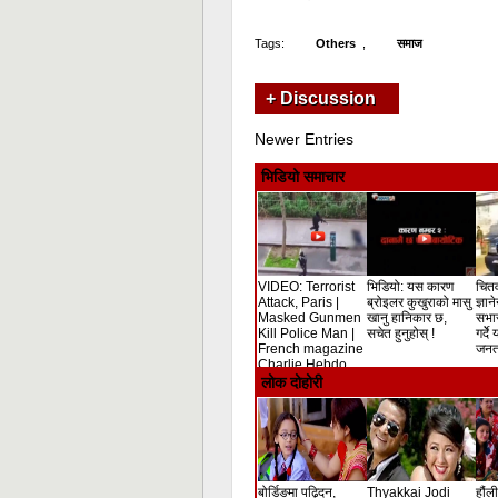
Tags:
Others
,
समाज
+ Discussion
Newer Entries
भिडियो समाचार
VIDEO: Terrorist
भिडियो: यस कारण
चितव
Attack, Paris |
ब्रोइलर कुखुराको मासु
ज्ञान
Masked Gunmen
खानु हानिकार छ,
सभा
Kill Police Man |
सचेत हुनुहोस् !
गर्दे
French magazine
जनता
Charlie Hebdo
Shooting
लोक दोहोरी
बोर्डिङमा पढ्दिन,
Thyakkai Jodi
हौंली