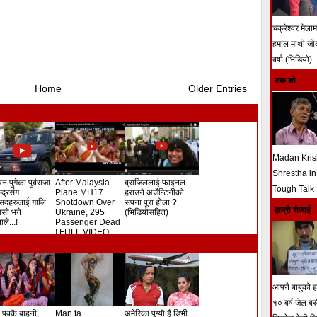
चक्रेश्वर मेला
हमाल माथी ज
बर्षा (भिडियो)
टक शो
Home
Older Entries
Madan Kri
Shrestha in
न पुगेका पुर्बराजा
After Malaysia
ब्राजिललाई फाइनल
Tough Talk
ेन्द्रसंग
Plane MH17
हराउने अर्जेन्टिनीको
सदहरुलाई गालि
Shotdown Over
सपना पुरा होला ?
हाम्रो रोजाई
े यसो भने
Ukraine, 295
(भिडियोसहित)
ले...!
Passenger Dead
! FULL VIDEO
आफ्नै बाबुको हत
१० बर्ष जेल ब
 पक्कै बाहुनी,
Man ta
अमेरिका पुग्यौ है डिभी