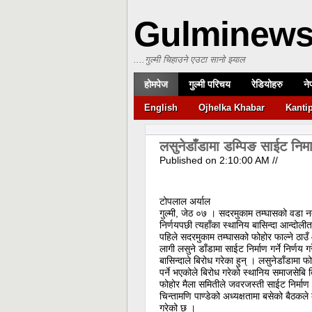
Gulminew
....गुल्मी चिहाउने एउटा सानो झ्याल
होमपेज
गुल्मी परिचय
रेडियोहरु
ने
English
Ojhelka Khabar
Kanti
लसुनेडाँडामा डम्पिङ साईट निमार्
Published on
2:10:00 AM
//
टोपलाल अर्याल
गुल्मी, जेठ ०७ । सदरमुकाम तम्घासको वडा नम्बर
निर्णयपछी त्यहाँका स्थानिय बासिन्दा आन्दोल
पहिले सदरमुकाम तम्घासको फोहोर फाल्ने ठाउ
लागी लसुने डाँडामा साईट निर्माण गर्ने निर्णय 
बासिन्दाले बिरोध गरेका हुन् । लसुनेडाँडामा फ
पर्ने भएकोले बिरोध गरेको स्थानिय समाजसेबि ब
फोहोर मैला समितीले जवरजस्ती साईट निर्माण ग
चिन्तामणि पाण्डेको अध्यक्षतामा बसेको बैठकले 
गरेको छ ।