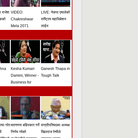
मा राजेश
VIDEO:
LIVE: नेकपा एमालेको
ोकको
Chakreshwar
राष्ट्रिय महाधिबेशन
Mela 2071
लाईभ
shna
Kesha Kumari
Ganesh Thapa in
Damini, Winner -
Tough Talk
Business for
Peace Award -
Tough Talk
्या गरेर
मतगणना बहिस्कार गर्ने
मन्त्रीपरिषदका अध्यक्ष
सी
निर्णय गरेको
खिलराज रेग्मीले