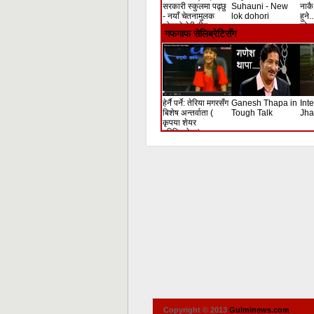
सरकारी स्कुलमा पढ्छु
Suhauni - New
नाकै 
- नयाँ चेतनामुलक
lok dohori
हुने.
लोकदोहोरी गीत
लोक 
गफगाफ सेलिब्रेटिसँग
हेर्नै पर्ने: तेरिया मगरसँग
Ganesh Thapa in
Int
बिशेष अन्तर्वाता (
Tough Talk
Jha
कृपया शेयर
गरिदिनुहोला)
Copyright © 2013
Gulminews.com