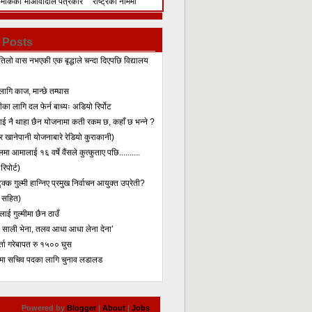
िमेकिको
माओवादीले पत्रकार
राष्ट्रका नाममा
सम्मेलन गरेर के भन्यो?
सम्बोधन
 Posts
तिलो वास नभएकी एक बृद्धाले चन्दा दिएपछि विद्यालय
लागि काज, मान्छे तम्घास
का लागि दल फेर्न बाध्यः अडियो रिर्पोट
लाई नै थाहा छैन योजनामा कती रकम छ, कहाँ छ भन्ने ?
 खानेपानी योजनाबारे रेडियो कुराकानी)
मा आमालाई १६ वर्षे वैंसले कुत्कुताए पछि..........
िपोर्ट)
क्क गुल्मी हान्निए प्रमुख निर्वाचन आयुक्त उप्रेती?
 सहित)
ाई गुल्मीमा छैन ठाउँ
ा साली भेना, तलव आधा आधा लेना देना’
र्ता गरेबापत रु १५०० घुस
मा सचिव पदका लागि चुनाव लडालड
Powered by
Blogger
|
About
|
Jobs