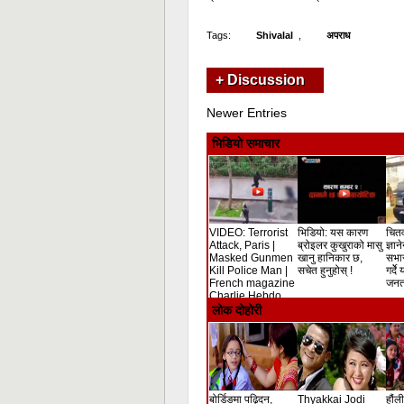
Tags:
Shivalal
,
अपराध
+ Discussion
Newer Entries
भिडियो समाचार
VIDEO: Terrorist
भिडियो: यस कारण
चितव
Attack, Paris |
ब्रोइलर कुखुराको मासु
ज्ञान
Masked Gunmen
खानु हानिकार छ,
सभा
Kill Police Man |
सचेत हुनुहोस् !
गर्दे
French magazine
जनता
Charlie Hebdo
Shooting
लोक दोहोरी
बोर्डिङमा पढ्दिन,
Thyakkai Jodi
हौंली