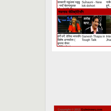
सरकारी स्कुलमा पढ्छु
Suhauni - New
नाकै 
- नयाँ चेतनामुलक
lok dohori
हुने.
लोकदोहोरी गीत
लोक 
गफगाफ सेलिब्रेटिसँग
हेर्नै पर्ने: तेरिया मगरसँग
Ganesh Thapa in
Int
बिशेष अन्तर्वाता (
Tough Talk
Jha
कृपया शेयर
गरिदिनुहोला)
Copyright © 2013
Gulminews.com