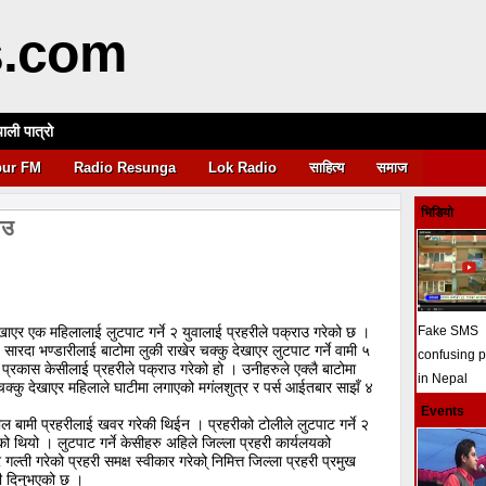
s.com
पाली पात्रो
आवश्यकता
pur FM
Radio Resunga
Lok Radio
साहित्य
समाज
भिडियो
ाउ
ेखाएर एक महिलालाई लुटपाट गर्ने २ युवालाई प्रहरीले पक्राउ गरेको छ ।
Fake SMS
सारदा भण्डारीलाई बाटोमा लुकी राखेर चक्कु देखाएर लुटपाट गर्ने वामी ५
confusing 
प्रकास केसीलाई प्रहरीले पक्राउ गरेको हो । उनीहरुले एक्लै बाटोमा
in Nepal
चक्कु देखाएर महिलाले घाटीमा लगाएको मगंलशुत्र र पर्स आईतबार साझँ ४
Events
काल बामी प्रहरीलाई खवर गरेकी थिईन । प्रहरीको टोलीले लुटपाट गर्ने २
ो थियो । लुटपाट गर्ने केसीहरु अहिले जिल्ला प्रहरी कार्यलयको
्ती गरेको प्रहरी समक्ष स्वीकार गरेको् निमित्त जिल्ला प्रहरी प्रमुख
री दिनुभएको छ ।