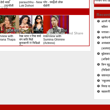
निस्केर फेरी छ
हेर्दा थाहा
parauchhu - New
परेर - रमाईलो लोक
.......(ठट्यौली
Lok Dohori
दोहोरी
हत्या (भिडियो)
दोहोरी)
Recent
आफ्नै ग
चकित
भत्ताका 
erview with
रेखा थापा र रिचा शर्मा
Interview with
खानेपानी
rana Thapa
संग कति मिठो
Sumina Ghimire
कुराकानी !!! भिडिओ
(Actress)
अध्यक्ष
!!!!!
(अलपत्र
बुढेसकाल
(अडियो र
किन सुटु
(भिडियो
सशस्त्रल
‘स्कुलम
विवाह द
सहकारी