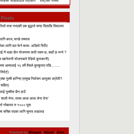
िमेकिको
माओवादीले पत्रकार
राष्ट्रका नाममा
सम्मेलन गरेर के भन्यो?
सम्बोधन
 Posts
तिलो वास नभएकी एक बृद्धाले चन्दा दिएपछि विद्यालय
लागि काज, मान्छे तम्घास
का लागि दल फेर्न बाध्यः अडियो रिर्पोट
लाई नै थाहा छैन योजनामा कती रकम छ, कहाँ छ भन्ने ?
 खानेपानी योजनाबारे रेडियो कुराकानी)
मा आमालाई १६ वर्षे वैंसले कुत्कुताए पछि..........
िपोर्ट)
क्क गुल्मी हान्निए प्रमुख निर्वाचन आयुक्त उप्रेती?
 सहित)
ाई गुल्मीमा छैन ठाउँ
ा साली भेना, तलव आधा आधा लेना देना’
र्ता गरेबापत रु १५०० घुस
मा सचिव पदका लागि चुनाव लडालड
Powered by
Blogger
|
About
|
Jobs