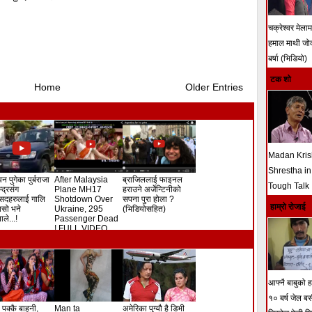
चक्रेश्वर मेला
हमाल माथी ज
बर्षा (भिडियो)
टक शो
Home
Older Entries
Madan Kri
Shrestha in
न पुगेका पुर्बराजा
After Malaysia
ब्राजिललाई फाइनल
Tough Talk
ेन्द्रसंग
Plane MH17
हराउने अर्जेन्टिनीको
सदहरुलाई गालि
Shotdown Over
सपना पुरा होला ?
हाम्रो रोजाई
े यसो भने
Ukraine, 295
(भिडियोसहित)
ले...!
Passenger Dead
! FULL VIDEO
आफ्नै बाबुको हत
१० बर्ष जेल ब
 पक्कै बाहुनी,
Man ta
अमेरिका पुग्यौ है डिभी