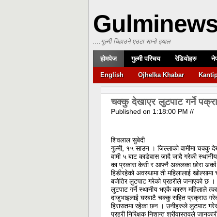
Gulminew
....गुल्मी चिहाउने एउटा सानो झ्याल
होमपेज
गुल्मी परिचय
रेडियोहरु
ने
English
Ojhelka Khabar
Kanti
चक्कु देखाएर लुटपाट गर्ने पक्र
Published on
1:18:00 PM
//
शिवलाल सुबेदी
गुल्मी, १५ साउन । जिल्लाको वामीमा चक्कु द
वामी ५ बाट काडेवास जादै जादै गरेकी स्थानीय 
का प्रकास केसी र आफ्नै अकंलका छोरा अर्का 
हिडीरहेको अवस्थामा ती महिलालाई खोल्सामा 
बजेतिर लुटपाट गरेको प्रहरीले जनाएको छ ।
लुटपाट गर्ने स्थानीय भएकै कारण महिलाले त्
दाजुभाइलाई घरबाटै चक्कु सहित प्रक्राउ गरेक
हिरासतमा रहेका छन । उनीहरुले लुटपाट गरेर गल
प्रहरी निरिक्षक निशान्त श्रीवास्तवले जानका