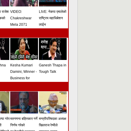
मा राजेश
VIDEO:
LIVE: नेकपा एमालेको
ोकको
Chakreshwar
राष्ट्रिय महाधिबेशन
Mela 2071
लाईभ
shna
Kesha Kumari
Ganesh Thapa in
Damini, Winner -
Tough Talk
Business for
Peace Award -
Tough Talk
्या गरेर
मतगणना बहिस्कार गर्ने
मन्त्रीपरिषदका अध्यक्ष
सी
निर्णय गरेको
खिलराज रेग्मीले