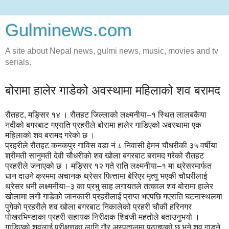
Gulminews.com
A site about Nepal news, gulmi news, music, movies and tv
serials.
बोरामा हालेर गाडेको अवस्थामा महिलाको शव बरामद
रौतहट, मङ्सिर १४ । रौतहट जिल्लाको लक्ष्मनीया–१ स्थित लालबकैया
नदीको बगरबाट गएराति प्रहरीले बोरामा हालेर गाडिएको अवस्थामा एक
महिलाको शव बरामद गरेको छ ।
प्रहरीले रौतहट कनकपुर गाविस वडा नं ८ निवासी हेमन चौधरीकी ३५ वर्षीया
श्रीमती सानुमती देवी चौधरीको शव खोला बगरबाट बरामद गरेको रौतहट
प्रहरीले जनाएको छ । मङ्सिर १२ गते राति लक्ष्मनीया–१ मा थ्रेसरमार्फत
धान दाउने क्रममा अचानक थ्रेसर फित्तामा बेरिएर मृत्यु भएकी चौधरीलाई
थ्रेसर धनी लक्ष्मनीया–३ का प्रभु साह लगायतले तत्काल शव बोरामा हालेर
खोलामा लगी गाडेको जानकारी प्रहरीलाई प्राप्त भएपछि गएराति घटनास्थलमा
पुगेको प्रहरीले शव खोला बगरबाट निकालेको प्रहरी चौकी हरिनगर
पोखरभिण्डाका प्रहरी सहायक निरीक्षक शिवजी महतोले बताउनुभयो ।
गाडिएको शवलाई परीक्षणका लागि गौर अस्पतालमा पठाइएको छ भने शव गाड्ने