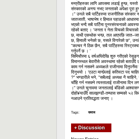
मन्त्रीहरुका लागि आपसमा लडाई हुन्छ, यस्तो
संस्कारको अन्त्य नभए जनताको अपेक्षा पूरा हु
।" उनले सबै पार्टिहरुमा राजनीतिक संस्कार 
जातजाती, भाषाभेष र हिमाल पहाडको आधारमा 
भएको भन्दै सबै पार्टिमा पुनरसंरचनाको आवस्
रहेको बताए । ‘जनता र नेता विचको विचारको
छ, माथी एकथोक भन्छ, तल आएपछि जात–जा
छ, हिमाली भनेको छ, यसले विगारेको छ", उनल
"कल्चर नै ठिक छैन, सबै पार्टिहरुमा रिस्ट्रक्
गर्नुपर्ने छ । ’
सिमिचौरमा ६ वर्षअघिदेखि शुरु गरीएको रेसुङ्ग
विमानस्थल बेवारीसे अवस्थामा रहेको बताउँदै उ
काम गर्न नसक्ने अध्यक्षले राजीनामा दिनुपर्नेम
दिनुभयो । ‘एउटा मान्छेलाई कतिवटा पद चाहि
?" भण्डारीले भने, "सबैलाई अध्यक्ष नै चाहिने,
चाँहि गर्न नसक्ने त्यस्तालाई राजीनामा दिन लग
।" उनले चुनावमा जनतालाई बाँडेको आश्वास
दोहो¥याउँदै सालझण्डी-तम्घास सम्मको ५२ किलोम
नआउने प्रतिवद्धता जनाए ।
Tags:
समाज
+ Discussion