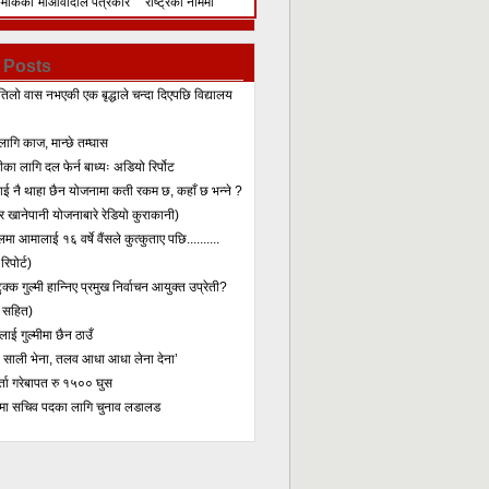
िमेकिको
माओवादीले पत्रकार
राष्ट्रका नाममा
सम्मेलन गरेर के भन्यो?
सम्बोधन
 Posts
तिलो वास नभएकी एक बृद्धाले चन्दा दिएपछि विद्यालय
लागि काज, मान्छे तम्घास
का लागि दल फेर्न बाध्यः अडियो रिर्पोट
लाई नै थाहा छैन योजनामा कती रकम छ, कहाँ छ भन्ने ?
 खानेपानी योजनाबारे रेडियो कुराकानी)
मा आमालाई १६ वर्षे वैंसले कुत्कुताए पछि..........
िपोर्ट)
क्क गुल्मी हान्निए प्रमुख निर्वाचन आयुक्त उप्रेती?
 सहित)
ाई गुल्मीमा छैन ठाउँ
ा साली भेना, तलव आधा आधा लेना देना’
र्ता गरेबापत रु १५०० घुस
मा सचिव पदका लागि चुनाव लडालड