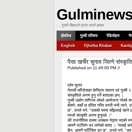
Gulminew
....गुल्मी चिहाउने एउटा सानो झ्याल
होमपेज
गुल्मी परिचय
रेडियोहरु
ने
English
Ojhelka Khabar
Kanti
पैसा खर्चेर चुनाव जित्ने संस्कृति
Published on
11:49:00 PM
//
प्रेम सुनार
नेपाली काँग्रेसका केन्द्रिय सदस्य एवं गुल्मी 
संस्कृतिले अन्त्य हुनु पर्ने बताएका छन् ।
गुल्मी उद्योग वाणिज्य संघले आयोजना गरेको स
बोक्ने, कहाँ छ दलित गरिव वस्ती भन्दै जाने, उ
छ", उनले भने, "उसको घरमा साँझलाई खाने छ
यस्तो संस्कृति अन्त्य हुनुपर्छ ।"
धेरै राजनीतिक दलमा असक्षम नेतृत्व भएको भन्
आफ्नै पार्टीसंग डर लागेको बताए । "मलाई क
छैन, आफ्नै पार्टिसित डर छ", उनले भने, "अव