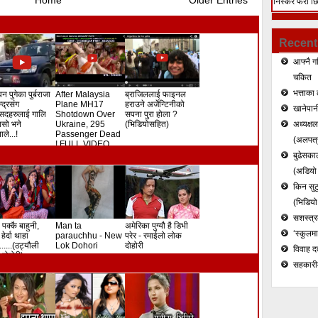
Home
Older Entries
निस्केर फेरी छ
हत्या (भिडियो)
Recent
आफ्नै ग
चकित
भत्ताका 
न पुगेका पुर्बराजा
After Malaysia
ब्राजिललाई फाइनल
ेन्द्रसंग
Plane MH17
हराउने अर्जेन्टिनीको
खानेपानी
सदहरुलाई गालि
Shotdown Over
सपना पुरा होला ?
े यसो भने
Ukraine, 295
(भिडियोसहित)
अध्यक्ष
ले...!
Passenger Dead
(अलपत्र
! FULL VIDEO
बुढेसकाल
(अडियो र
किन सुटु
(भिडियो
सशस्त्रल
 पक्कै बाहुनी,
Man ta
अमेरिका पुग्यौ है डिभी
‘स्कुलम
हेर्दा थाहा
parauchhu - New
परेर - रमाईलो लोक
.......(ठट्यौली
Lok Dohori
दोहोरी
विवाह द
दोहोरी)
सहकारी