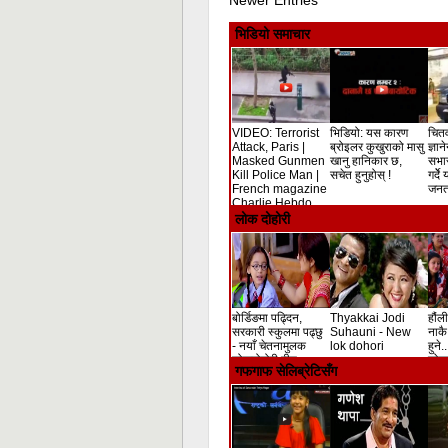
Newer Entries
भिडियो समाचार
VIDEO: Terrorist
भिडियो: यस कारण
चितव
Attack, Paris |
ब्रोइलर कुखुराको मासु
ज्ञान
Masked Gunmen
खानु हानिकार छ,
सभा
Kill Police Man |
सचेत हुनुहोस् !
गर्दे
French magazine
जनता
Charlie Hebdo
Shooting
लोक दोहोरी
बोर्डिङमा पढ्दिन,
Thyakkai Jodi
हौंली
सरकारी स्कुलमा पढ्छु
Suhauni - New
नाकै 
- नयाँ चेतनामुलक
lok dohori
हुने.
लोकदोहोरी गीत
लोक 
गफगाफ सेलिब्रेटिसँग