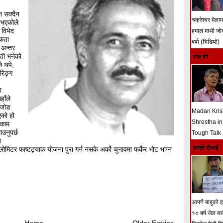
न सक्दैन
चक्रेश्वर मेला
नभएकोले
विभेद
हमाल माथी ज
यकता
बर्षा (भिडियो)
 अन्तर
ती भनेको
टक शो
े थपे,
चरिङ्ग
ा
हाँले
ा जोड
Madan Kri
एको हो
Shrestha in
 काम
ाउनुपर्छ
Tough Talk
न
हाम्रो रोजाई
िटर फाष्टट्र्याक योजना पुरा गर्न नसके अर्को चुनावमा फर्केर भोट भाग्न
आफ्नै बाबुको हत
१० बर्ष जेल ब