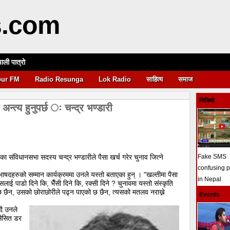
s.com
पाली पात्रो
आवश्यकता
pur FM
Radio Resunga
Lok Radio
साहित्य
समाज
भिडियो
 अन्त्य हुनुपर्छ ः चन्द्र भण्डारी
२ का संविधानसभा सदस्य चन्द्र भण्डारीले पैसा खर्च गरेर चुनाव जित्ने
Fake SMS
confusing 
भाषदहरुको सम्मान कार्यक्रममा उनले यस्तो बताएका हुन् । "खल्तीमा पैसा
in Nepal
सलाई पाडो दिने कि, भैँसी दिने कि, रक्सी दिने ? चुनावमा यस्तो संस्कृति
 छैन, उसको छोराछोरीले पढ्न पाएको छ छैन, त्यसको मतलव नराख्ने
Events
दै उनले
सैसित डर