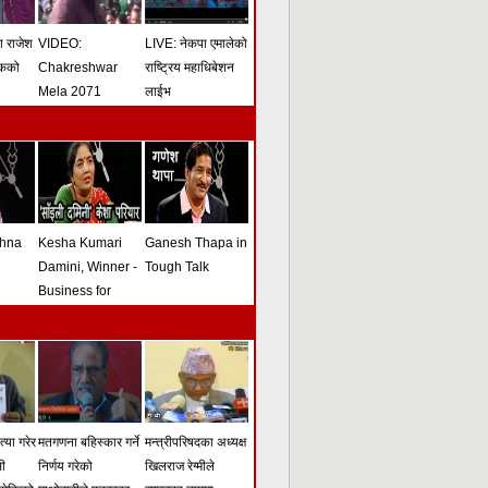
मा राजेश
VIDEO:
LIVE: नेकपा एमालेको
ोकको
Chakreshwar
राष्ट्रिय महाधिबेशन
Mela 2071
लाईभ
shna
Kesha Kumari
Ganesh Thapa in
Damini, Winner -
Tough Talk
Business for
Peace Award -
Tough Talk
्या गरेर
मतगणना बहिस्कार गर्ने
मन्त्रीपरिषदका अध्यक्ष
सी
निर्णय गरेको
खिलराज रेग्मीले