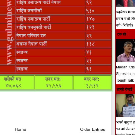
चक्रेश्वर मेला
हमाल माथी ज
बर्षा (भिडियो)
टक शो
Madan Kri
Shrestha in
Tough Talk
हाम्रो रोजाई
आफ्नै बाबुको हत
Home
Older Entries
१० बर्ष जेल ब