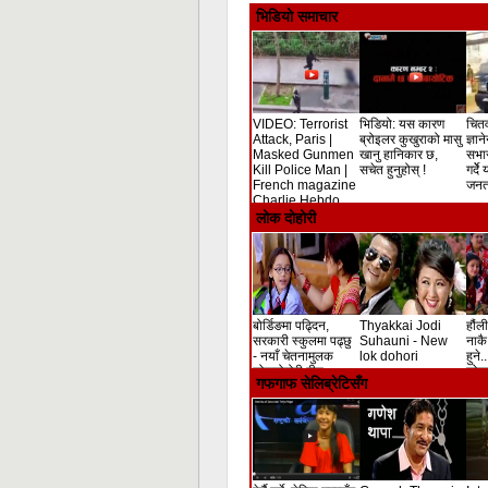
भिडियो समाचार
VIDEO: Terrorist
भिडियो: यस कारण
चितव
Attack, Paris |
ब्रोइलर कुखुराको मासु
ज्ञान
Masked Gunmen
खानु हानिकार छ,
सभा
Kill Police Man |
सचेत हुनुहोस् !
गर्दे
French magazine
जनता
Charlie Hebdo
Shooting
लोक दोहोरी
बोर्डिङमा पढ्दिन,
Thyakkai Jodi
हौंली
सरकारी स्कुलमा पढ्छु
Suhauni - New
नाकै 
- नयाँ चेतनामुलक
lok dohori
हुने.
लोकदोहोरी गीत
लोक 
गफगाफ सेलिब्रेटिसँग