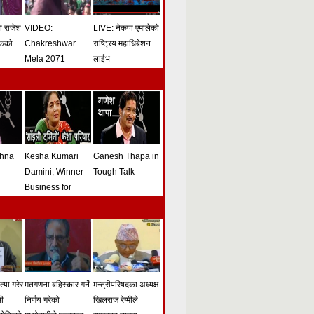
मा राजेश
VIDEO:
LIVE: नेकपा एमालेको
ोकको
Chakreshwar
राष्ट्रिय महाधिबेशन
Mela 2071
लाईभ
shna
Kesha Kumari
Ganesh Thapa in
Damini, Winner -
Tough Talk
Business for
Peace Award -
Tough Talk
्या गरेर
मतगणना बहिस्कार गर्ने
मन्त्रीपरिषदका अध्यक्ष
सी
निर्णय गरेको
खिलराज रेग्मीले