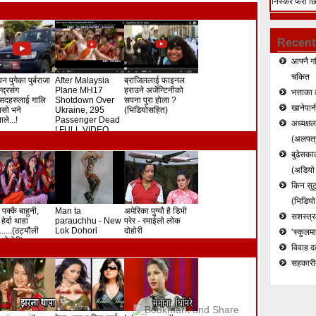
निस्केर फेरी छ
हत्या (भिडियो)
Recent
आफ्नै ग
चकित
न पुगेका पुर्बराजा
After Malaysia
ब्राजिललाई फाइनल
ेन्द्रसंग
Plane MH17
हराउने अर्जेन्टिनीको
भत्ताका 
सदहरुलाई गालि
Shotdown Over
सपना पुरा होला ?
खानेपानी
े यसो भने
Ukraine, 295
(भिडियोसहित)
ले...!
Passenger Dead
अध्यक्ष
! FULL VIDEO
(अलपत्र
बुढेसकाल
(अडियो र
किन सुटु
(भिडियो
 पक्कै बाहुनी,
Man ta
अमेरिका पुग्यौ है डिभी
सशस्त्रल
हेर्दा थाहा
parauchhu - New
परेर - रमाईलो लोक
.......(ठट्यौली
Lok Dohori
दोहोरी
‘स्कुलम
दोहोरी)
विवाह द
सहकारी