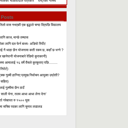
िमेकिको
माओवादीले पत्रकार
राष्ट्रका नाममा
सम्मेलन गरेर के भन्यो?
सम्बोधन
 Posts
तिलो वास नभएकी एक बृद्धाले चन्दा दिएपछि विद्यालय
लागि काज, मान्छे तम्घास
का लागि दल फेर्न बाध्यः अडियो रिर्पोट
लाई नै थाहा छैन योजनामा कती रकम छ, कहाँ छ भन्ने ?
 खानेपानी योजनाबारे रेडियो कुराकानी)
मा आमालाई १६ वर्षे वैंसले कुत्कुताए पछि..........
िपोर्ट)
क्क गुल्मी हान्निए प्रमुख निर्वाचन आयुक्त उप्रेती?
 सहित)
ाई गुल्मीमा छैन ठाउँ
ा साली भेना, तलव आधा आधा लेना देना’
र्ता गरेबापत रु १५०० घुस
मा सचिव पदका लागि चुनाव लडालड