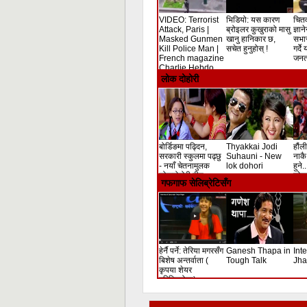
VIDEO: Terrorist
भिडियो: यस कारण
चितव
Attack, Paris |
ब्रोइलर कुखुराको मासु
ज्ञान
Masked Gunmen
खानु हानिकार छ,
सभा
Kill Police Man |
सचेत हुनुहोस् !
गर्दे
French magazine
जनता
Charlie Hebdo
Shooting
लोक दोहोरी
बोर्डिङमा पढ्दिन,
Thyakkai Jodi
हौंली
सरकारी स्कुलमा पढ्छु
Suhauni - New
नाकै 
- नयाँ चेतनामुलक
lok dohori
हुने.
लोकदोहोरी गीत
लोक 
गफगाफ सेलिब्रेटिसँग
हेर्नै पर्ने: तेरिया मगरसँग
Ganesh Thapa in
Int
बिशेष अन्तर्वाता (
Tough Talk
Jha
कृपया शेयर
गरिदिनुहोला)