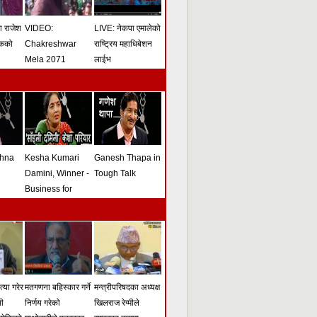
मा राजेश
VIDEO:
LIVE: नेकपा एमालेको
ोकको
Chakreshwar
राष्ट्रिय महाधिबेशन
Mela 2071
लाईभ
shna
Kesha Kumari
Ganesh Thapa in
Damini, Winner -
Tough Talk
Business for
Peace Award -
Tough Talk
्या गरेर
मतगणना बहिस्कार गर्ने
मन्त्रीपरिषदका अध्यक्ष
सी
निर्णय गरेको
खिलराज रेग्मीले