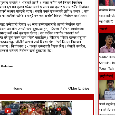
्रसाद पाण्डेले १ भोटलाई झण्डै ८ हजार रुपैँया पर्ने जिल्ला निर्वाचन
वाचनमा ६१ मत प्राप्त गरेका उनले ४ लाख ७७ हजार ५ सय रुपैँया निर्वाचन
चक्रेश्वर मेला
धिकारी लक्ष्मण पाण्डेले बताए। यसरी उनले एक मतको लागि ७ हजार ८ सय
ाता नामावलीको खरिदमा मात्रै ४५ सय खर्चेको विवरण निर्वाचन कार्यालयमा
हमाल माथी ज
बर्षा (भिडियो)
ाट उम्मेदवारी दिएका १९ जना उम्मेदवारहरुले आफ्नो निर्वाचन खर्च
हीबार थप तीन जनाले खर्च बुझाएका हुन्। जिल्ला निर्वाचन कार्यालयमा
टक शो
ाखभन्दा बढी खर्च बुझाएका छैनन्। तर गाउँका स्थानीय जनताले भने
न्दा धेरै ठूलो रकम खर्च गरेको बताउँछन्। बिहिबार परिवार दलका पशुपती
 खड्कबहादुर जीसीले आफ्नो खर्च बिबरण पेश गरेको जिल्ला निर्वाचन
बताए। निर्वाचनमा ३५ जनाले उम्मेदवारी दिएका थिए। नेपाली कांग्रेस,
वाहरुले पहिलनै निर्वाचन खर्च बुझाएका थिए।
Madan Kri
Shrestha in
i Gulmima
Tough Talk
हाम्रो रोजाई
Home
Older Entries
आफ्नै बाबुको हत
१० बर्ष जेल ब