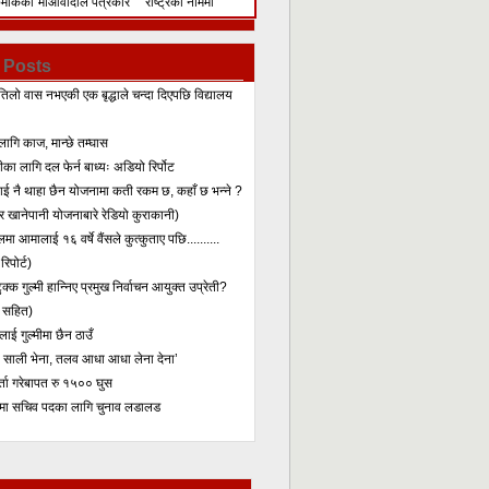
िमेकिको
माओवादीले पत्रकार
राष्ट्रका नाममा
सम्मेलन गरेर के भन्यो?
सम्बोधन
 Posts
तिलो वास नभएकी एक बृद्धाले चन्दा दिएपछि विद्यालय
लागि काज, मान्छे तम्घास
का लागि दल फेर्न बाध्यः अडियो रिर्पोट
लाई नै थाहा छैन योजनामा कती रकम छ, कहाँ छ भन्ने ?
 खानेपानी योजनाबारे रेडियो कुराकानी)
मा आमालाई १६ वर्षे वैंसले कुत्कुताए पछि..........
िपोर्ट)
क्क गुल्मी हान्निए प्रमुख निर्वाचन आयुक्त उप्रेती?
 सहित)
ाई गुल्मीमा छैन ठाउँ
ा साली भेना, तलव आधा आधा लेना देना’
र्ता गरेबापत रु १५०० घुस
मा सचिव पदका लागि चुनाव लडालड