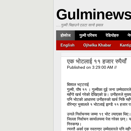
Gulminew
....गुल्मी चिहाउने एउटा सानो झ्याल
होमपेज
गुल्मी परिचय
रेडियोहरु
ने
English
Ojhelka Khabar
Kanti
एक भोटलाई ११ हजार रुपैयाँ
Published on
3:29:00 AM
//
बिशाल भट्टराई
गुल्मी, पौष ११ । गुल्मीका दुई जना उम्मेदवारल
महँगो खर्च गरेको देखिएको छ। उनीहरुले मुख्य 
पनि भोटको आधारमा उनीहरुको खर्च निकै महँगो द
वीरेन्द्र भुसालले १ भोटलाई झण्डै ११ हजार पर
उनले निर्वाचनमा जम्मा १९ भोट ल्याएका थिए
जिल्ला निर्वाचन कार्यालयमा पेस गरेका छन्
निस्कन्छ।
त्यस्तै अर्का एक स्वतन्त्र उम्मेदवारले पनि महँग