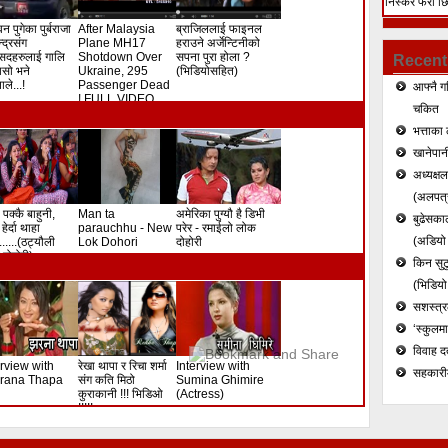
निस्केर फेरी छ
हत्या (भिडियो)
न पुगेका पुर्बराजा
After Malaysia
ब्राजिललाई फाइनल
ेन्द्रसंग
Plane MH17
हराउने अर्जेन्टिनीको
सदहरुलाई गालि
Shotdown Over
सपना पुरा होला ?
Recent
े यसो भने
Ukraine, 295
(भिडियोसहित)
ले...!
Passenger Dead
आफ्नै ग
! FULL VIDEO
चकित
भत्ताका 
खानेपानी
अध्यक्ष
(अलपत्र
 पक्कै बाहुनी,
Man ta
अमेरिका पुग्यौ है डिभी
बुढेसकाल
हेर्दा थाहा
parauchhu - New
परेर - रमाईलो लोक
(अडियो र
.......(ठट्यौली
Lok Dohori
दोहोरी
दोहोरी)
किन सुटु
(भिडियो
सशस्त्रल
‘स्कुलम
विवाह द
erview with
रेखा थापा र रिचा शर्मा
Interview with
सहकारी
rana Thapa
संग कति मिठो
Sumina Ghimire
कुराकानी !!! भिडिओ
(Actress)
!!!!!