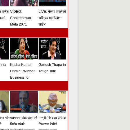
मा राजेश
VIDEO:
LIVE: नेकपा एमालेको
ोकको
Chakreshwar
राष्ट्रिय महाधिबेशन
Mela 2071
लाईभ
shna
Kesha Kumari
Ganesh Thapa in
Damini, Winner -
Tough Talk
Business for
Peace Award -
Tough Talk
्या गरेर
मतगणना बहिस्कार गर्ने
मन्त्रीपरिषदका अध्यक्ष
सी
निर्णय गरेको
खिलराज रेग्मीले