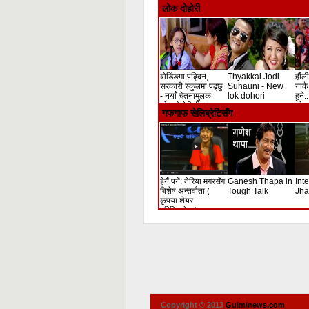
Shooting
लोक दोहोरी
बोर्डिङमा पढ्दिन,
Thyakkai Jodi
हौंली
सरकारी स्कुलमा पढ्छु
Suhauni - New
नाकै 
- नयाँ चेतनामुलक
lok dohori
हुने.
लोकदोहोरी गीत
लोक 
गफगाफ सेलिब्रेटिसँग
हेर्नै पर्ने: तेरिया मगरसँग
Ganesh Thapa in
Int
बिशेष अन्तर्वाता (
Tough Talk
Jha
कृपया शेयर
गरिदिनुहोला)
Copyright © 2013
Gulminews.com