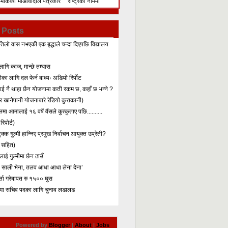
िमेकिको
माओवादीले पत्रकार
राष्ट्रका नाममा
सम्मेलन गरेर के भन्यो?
सम्बोधन
 Posts
तिलो वास नभएकी एक बृद्धाले चन्दा दिएपछि विद्यालय
लागि काज, मान्छे तम्घास
का लागि दल फेर्न बाध्यः अडियो रिर्पोट
लाई नै थाहा छैन योजनामा कती रकम छ, कहाँ छ भन्ने ?
 खानेपानी योजनाबारे रेडियो कुराकानी)
मा आमालाई १६ वर्षे वैंसले कुत्कुताए पछि..........
िपोर्ट)
क्क गुल्मी हान्निए प्रमुख निर्वाचन आयुक्त उप्रेती?
 सहित)
ाई गुल्मीमा छैन ठाउँ
ा साली भेना, तलव आधा आधा लेना देना’
र्ता गरेबापत रु १५०० घुस
मा सचिव पदका लागि चुनाव लडालड
Powered by
Blogger
|
About
|
Jobs