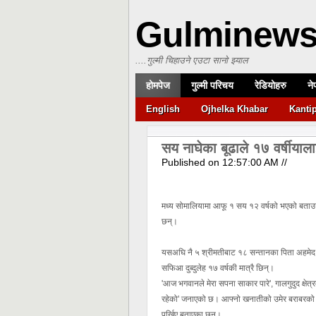
Gulminew
....गुल्मी चिहाउने एउटा सानो झ्याल
होमपेज
गुल्मी परिचय
रेडियोहरु
ने
English
Ojhelka Khabar
Kanti
सय नाघेका बूढाले १७ वर्षीयालाई
Published on
12:57:00 AM
//
मध्य सोमालियामा आफू १ सय १२ वर्षको भएको बताउन
छन्।
यसअघि नै ५ श्रीमतीबाट १८ सन्तानका पिता अहमेद मुह
सफिआ दुब्दुलेह १७ वर्षकी मात्रै छिन्।
'आज भगवानले मेरा सपना साकार पारे', गालगुदुद क्षेत
रहेको' जनाएको छ। आफ्नो खनातीको उमेर बराबरको बे
पर्खिए बताएका छन्।