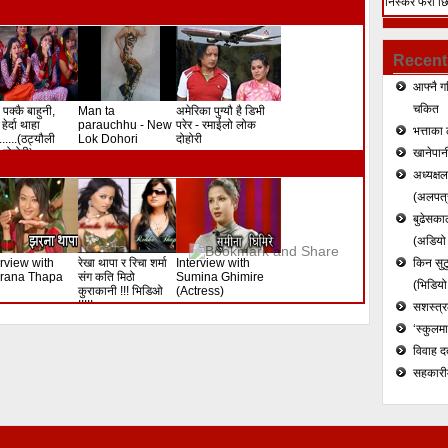
निस्केर फेरी छ
हत्या (भिडियो)
Recent
आफ्नै ग
चकित
 पक्कै बाहुनी,
Man ta
अमेरिका पुग्यौ है डिभी
हेर्दा थाहा
parauchhu - New
परेर - रमाईलो लोक
भत्ताका 
.......(ठट्यौली
Lok Dohori
दोहोरी
दोहोरी)
खानेपानी
अध्यक्ष
(अलपत्र
बुढेसकाल
(अडियो र
erview with
रेखा थापा र रिचा शर्मा
Interview with
किन सुटु
rana Thapa
संग कति मिठो
Sumina Ghimire
(भिडियो
कुराकानी !!! भिडिओ
(Actress)
!!!!!
सशस्त्रल
‘स्कुलम
विवाह द
सहकारी