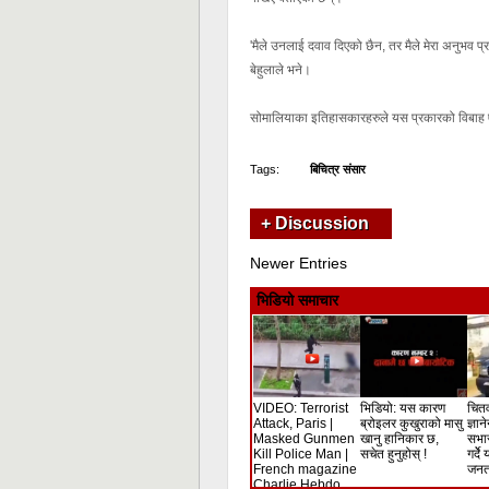
'मैले उनलाई दवाव दिएको छैन, तर मैले मेरा अनुभव प्रय
बेहुलाले भने।
सोमालियाका इतिहासकारहरुले यस प्रकारको विबाह
Tags:
बिचित्र संसार
+ Discussion
Newer Entries
भिडियो समाचार
VIDEO: Terrorist
भिडियो: यस कारण
चितव
Attack, Paris |
ब्रोइलर कुखुराको मासु
ज्ञान
Masked Gunmen
खानु हानिकार छ,
सभा
Kill Police Man |
सचेत हुनुहोस् !
गर्दे
French magazine
जनता
Charlie Hebdo