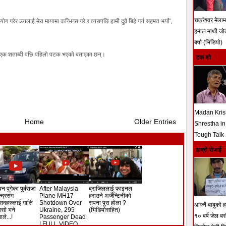
चक्रेश्वर मेला
ोग गरेर उनलाई मेरा मायामा कन्भिन्स गरे र त्यसपछि हामी दुवै बिहे गर्न सहमत भयौं',
हमाल माथी ज
बर्षा (भिडियो)
 एक शताब्दी पछि पहिलो पटक भएको बताएका छन्।
टक शो
Madan Kri
Home
Older Entries
Shrestha in
Tough Talk
हाम्रो रोजाई
न पुगेका पुर्बराजा
After Malaysia
ब्राजिललाई फाइनल
ेन्द्रसंग
Plane MH17
हराउने अर्जेन्टिनीको
सदहरुलाई गालि
Shotdown Over
सपना पुरा होला ?
आफ्नै बाबुको हत
े यसो भने
Ukraine, 295
(भिडियोसहित)
१० बर्ष जेल ब
ले...!
Passenger Dead
! FULL VIDEO