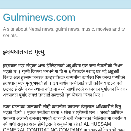
Gulminews.com
A site about Nepal news, gulmi news, music, movies and tv
serials.
ह्र्दयघातबाट मृत्‍यु
ह्र्दयघात भएर संयुक्त अरब ईमिरेट्सको अबुधबिमा एक जना नेपालीको निधन
भएको छ । गुल्मी जिल्ला भनभने गा बि स ३ गैराखर्क स्थाइ घर भई अबुधबी
स्थित अल हुस्सम जनरल कन्ट्राक्टिङ कम्पनीमा कार्यरत भिम कान्त पन्थीको
ह्र्दयघात भएर मृत्‍यु भएको हो । ३१ बर्शिय पन्थीलाई राती करिब ११:३० बजे
छटपटाई रहेको अवस्थामा कोठामा बस्ने साथीहरुले अस्पताल पुर्याएका थिए तर
अस्पातल पुर्याए लगत्तै उनलाई डक्टरले मृत घोषणा गरेका थिए ।
उक्त घटनाको जानकारी सोही कम्पनीमा कार्यरत खेतुलाल अधिकारीले दिनु
भएको थियो । मृतक पन्थीका घरमा १ छोरा र श्रीमती छन । घरको आर्थिक
अवस्था अत्यन्तै कमजोर भएको कारणले उनी रोजगारको सिल्सिलामा कारीब २
बर्ष अघी संयुक्त अरब ईमिरेट्सको अबुधबीमा रहेको AL HUSSAM
GENERAL CONTRATING COMPANY मा स्कापफोल्डिङको काम