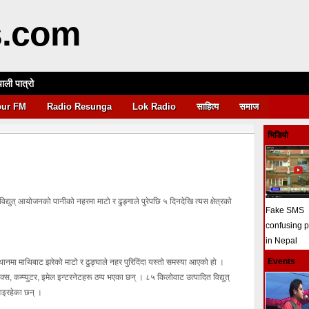
s.com
पाली पात्रो
आवश्यकता
pur FM
Radio Resunga
Lok Radio
साहित्य
समाज
भिडियो
द्युत् आयोजनको पानीको नहरमा माटो र ढुङ्गाले पुरेपछि ५ दिनदेखि त्यस क्षेत्रको
Fake SMS
confusing 
in Nepal
Events
नमा माथिबाट झरेको माटो र ढुङ्घाले नहर पुरिदिंदा यस्तो समस्या आएको हो ।
्याक्स, कम्प्युटर, इमेल इन्टरनेटहरू ठप्प भएका छन् । ८५ किलोवाट उत्पादित विद्युत्
 आइरहेका छन् ।