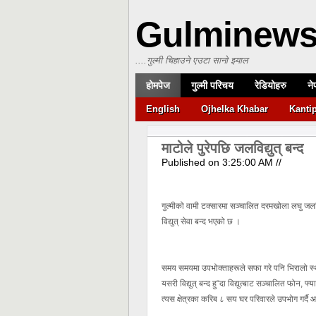
Gulminew
....गुल्मी चिहाउने एउटा सानो झ्याल
होमपेज
गुल्मी परिचय
रेडियोहरु
ने
English
Ojhelka Khabar
Kanti
माटोले पुरेपछि जलविद्युत् बन्द
Published on
3:25:00 AM
//
गुल्मीको वामी टक्सारमा सञ्चालित दरमखोला लघु जलवि
विद्युत् सेवा बन्द भएको छ ।
समय समयमा उपभोक्ताहरूले सफा गरे पनि भिरालो स्था
यसरी विद्युत् बन्द हु“दा विद्युत्बाट सञ्चालित फोन, फ
त्यस क्षेत्रका करिब ८ सय घर परिवारले उपभोग गर्दै