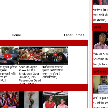
चक्रेश्वर मेला
हमाल माथी ज
बर्षा (भिडियो)
टक शो
Home
Older Entries
Madan Kri
Shrestha in
Tough Talk
न पुगेका पुर्बराजा
After Malaysia
ब्राजिललाई फाइनल
ेन्द्रसंग
Plane MH17
हराउने अर्जेन्टिनीको
हाम्रो रोजाई
सदहरुलाई गालि
Shotdown Over
सपना पुरा होला ?
े यसो भने
Ukraine, 295
(भिडियोसहित)
ले...!
Passenger Dead
! FULL VIDEO
आफ्नै बाबुको हत
१० बर्ष जेल ब