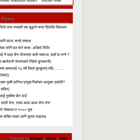
िमेकिको
माओवादीले पत्रकार
राष्ट्रका नाममा
सम्मेलन गरेर के भन्यो?
सम्बोधन
 Posts
तिलो वास नभएकी एक बृद्धाले चन्दा दिएपछि विद्यालय
लागि काज, मान्छे तम्घास
का लागि दल फेर्न बाध्यः अडियो रिर्पोट
लाई नै थाहा छैन योजनामा कती रकम छ, कहाँ छ भन्ने ?
 खानेपानी योजनाबारे रेडियो कुराकानी)
मा आमालाई १६ वर्षे वैंसले कुत्कुताए पछि..........
िपोर्ट)
क्क गुल्मी हान्निए प्रमुख निर्वाचन आयुक्त उप्रेती?
 सहित)
ाई गुल्मीमा छैन ठाउँ
ा साली भेना, तलव आधा आधा लेना देना’
र्ता गरेबापत रु १५०० घुस
मा सचिव पदका लागि चुनाव लडालड
Powered by
Blogger
|
About
|
Jobs