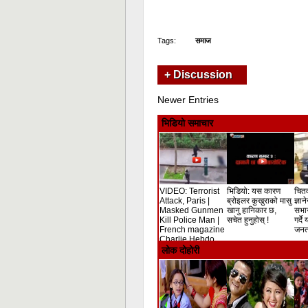
Tags:
समाज
+ Discussion
Newer Entries
भिडियो समाचार
VIDEO: Terrorist
भिडियो: यस कारण
चितव
Attack, Paris |
ब्रोइलर कुखुराको मासु
ज्ञान
Masked Gunmen
खानु हानिकार छ,
सभा
Kill Police Man |
सचेत हुनुहोस् !
गर्दे
French magazine
जनता
Charlie Hebdo
Shooting
लोक दोहोरी