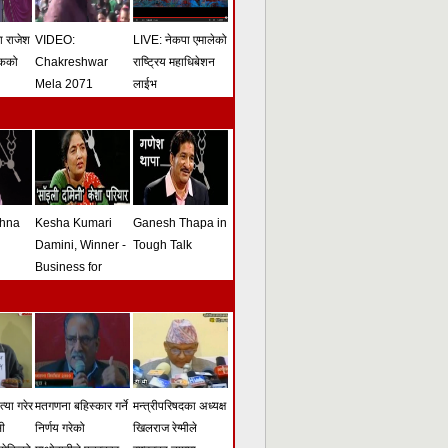
मा राजेश
VIDEO:
LIVE: नेकपा एमालेको
ोकको
Chakreshwar
राष्ट्रिय महाधिबेशन
Mela 2071
लाईभ
shna
Kesha Kumari
Ganesh Thapa in
Damini, Winner -
Tough Talk
Business for
Peace Award -
Tough Talk
्या गरेर
मतगणना बहिस्कार गर्ने
मन्त्रीपरिषदका अध्यक्ष
सी
निर्णय गरेको
खिलराज रेग्मीले