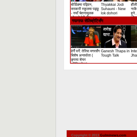
बोर्डिङमा पढ्दिन,
Thyakkai Jodi
हौंली
सरकारी स्कुलमा पढ्छु
Suhauni - New
नाकै 
- नयाँ चेतनामुलक
lok dohori
हुने.
लोकदोहोरी गीत
लोक 
गफगाफ सेलिब्रेटिसँग
हेर्नै पर्ने: तेरिया मगरसँग
Ganesh Thapa in
Int
बिशेष अन्तर्वाता (
Tough Talk
Jha
कृपया शेयर
गरिदिनुहोला)
Copyright © 2013
Gulminews.com