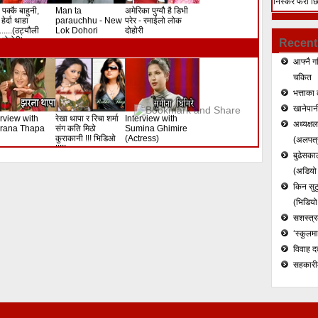
निस्केर फेरी छ
 पक्कै बाहुनी,
Man ta
अमेरिका पुग्यौ है डिभी
हत्या (भिडियो)
हेर्दा थाहा
parauchhu - New
परेर - रमाईलो लोक
.......(ठट्यौली
Lok Dohori
दोहोरी
दोहोरी)
Recent
आफ्नै ग
चकित
भत्ताका 
खानेपानी
erview with
रेखा थापा र रिचा शर्मा
Interview with
अध्यक्ष
rana Thapa
संग कति मिठो
Sumina Ghimire
कुराकानी !!! भिडिओ
(Actress)
(अलपत्र
!!!!!
बुढेसकाल
(अडियो र
किन सुटु
(भिडियो
सशस्त्रल
‘स्कुलम
विवाह द
सहकारी