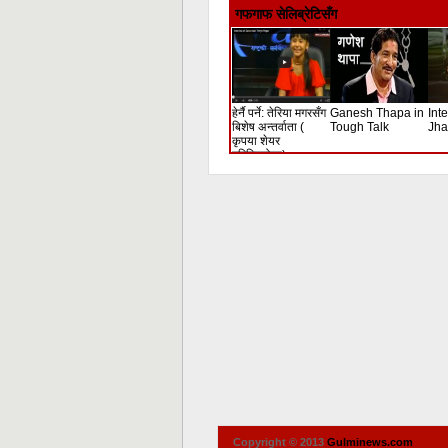
लोकदोहोरी गीत
लोक 
गफगाफ सेलिब्रेटिसँग
हेर्नै पर्ने: तेरिया मगरसँग
Ganesh Thapa in
Int
बिशेष अन्तर्वाता (
Tough Talk
Jha
कृपया शेयर
गरिदिनुहोला)
Copyright © 2013
Gulminews.com