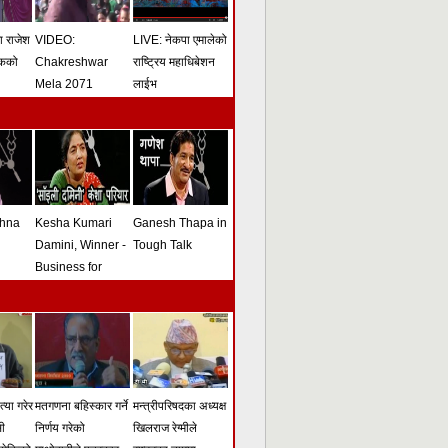
मा राजेश
VIDEO:
LIVE: नेकपा एमालेको
ोकको
Chakreshwar
राष्ट्रिय महाधिबेशन
Mela 2071
लाईभ
shna
Kesha Kumari
Ganesh Thapa in
Damini, Winner -
Tough Talk
Business for
Peace Award -
Tough Talk
्या गरेर
मतगणना बहिस्कार गर्ने
मन्त्रीपरिषदका अध्यक्ष
सी
निर्णय गरेको
खिलराज रेग्मीले