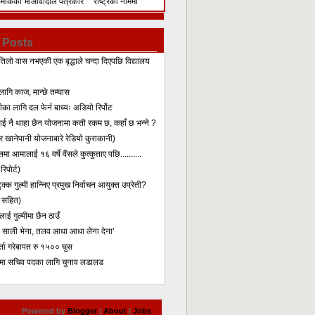
िमेकिको
माओवादीले पत्रकार
राष्ट्रका नाममा
सम्मेलन गरेर के भन्यो?
सम्बोधन
 Posts
तिलो वास नभएकी एक बृद्धाले चन्दा दिएपछि विद्यालय
लागि काज, मान्छे तम्घास
का लागि दल फेर्न बाध्यः अडियो रिर्पोट
लाई नै थाहा छैन योजनामा कती रकम छ, कहाँ छ भन्ने ?
 खानेपानी योजनाबारे रेडियो कुराकानी)
मा आमालाई १६ वर्षे वैंसले कुत्कुताए पछि..........
िपोर्ट)
क्क गुल्मी हान्निए प्रमुख निर्वाचन आयुक्त उप्रेती?
 सहित)
ाई गुल्मीमा छैन ठाउँ
ा साली भेना, तलव आधा आधा लेना देना’
र्ता गरेबापत रु १५०० घुस
मा सचिव पदका लागि चुनाव लडालड
Powered by
Blogger
|
About
|
Jobs