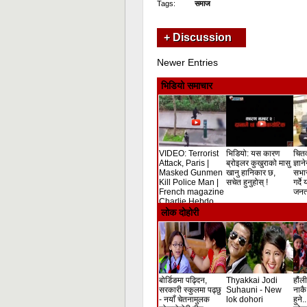
Tags:
समाज
+ Discussion
Newer Entries
भिडियो समाचार
VIDEO: Terrorist
भिडियो: यस कारण
चितव
Attack, Paris |
ब्रोइलर कुखुराको मासु
ज्ञान
Masked Gunmen
खानु हानिकार छ,
सभा
Kill Police Man |
सचेत हुनुहोस् !
गर्दे
French magazine
जनता
Charlie Hebdo
Shooting
लोक दोहोरी
बोर्डिङमा पढ्दिन,
Thyakkai Jodi
हौंली
सरकारी स्कुलमा पढ्छु
Suhauni - New
नाकै 
- नयाँ चेतनामुलक
lok dohori
हुने.