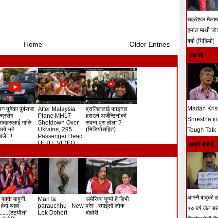
चक्रेश्वर मेला
हमाल माथी ज
बर्षा (भिडियो)
Home
Older Entries
टक शो
Madan Kri
न पुगेका पुर्बराजा
After Malaysia
ब्राजिललाई फाइनल
ेन्द्रसंग
Plane MH17
हराउने अर्जेन्टिनीको
Shrestha in
सदहरुलाई गालि
Shotdown Over
सपना पुरा होला ?
े यसो भने
Ukraine, 295
(भिडियोसहित)
Tough Talk
ले...!
Passenger Dead
! FULL VIDEO
हाम्रो रोजाई
आफ्नै बाबुको हत
 पक्कै बाहुनी,
Man ta
अमेरिका पुग्यौ है डिभी
हेर्दा थाहा
parauchhu - New
परेर - रमाईलो लोक
१० बर्ष जेल ब
.......(ठट्यौली
Lok Dohori
दोहोरी