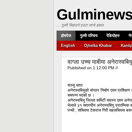
Gulminew
....गुल्मी चिहाउने एउटा सानो झ्याल
होमपेज
गुल्मी परिचय
रेडियोहरु
ने
English
Ojhelka Khabar
Kanti
वाग्ला उच्च माबीमा अनेरास्वबियुद
Published on
1:12:00 PM
//
सञ्जु थापा
अनेरास्वबियुको संगठन निर्माण एवम प्रशिक्षण 
समपन्न भएको छ ।
अनेरास्वबियु जिल्ला कमिटी सदस्य एवम अनेरास्व
भेलाले ३१ सदस्यीय अनेरास्वबियु प्रारम्भिक क
पन्थी , सचिवमा टेकराज गिरी सहसचिवमा बसन्त