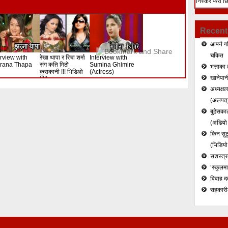
निस्केर फेरी छ
दोहोरी)
हत्या (भिडियो)
Recent
आफ्नै ग
चकित
erview with
रेखा थापा र रिचा शर्मा
Interview with
rana Thapa
संग कति मिठो
Sumina Ghimire
भत्ताका 
कुराकानी !!! भिडिओ
(Actress)
खानेपानी
!!!!!
अध्यक्ष
(अलपत्र
बुढेसकाल
(अडियो र
किन सुटु
(भिडियो
सशस्त्रल
‘स्कुलम
विवाह द
सहकारी