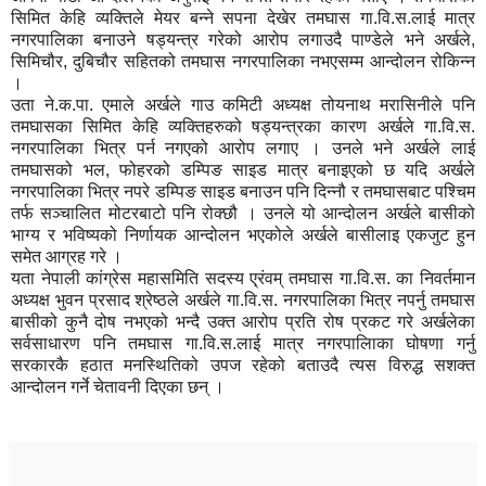
सिमित केहि व्यक्तिले मेयर बन्ने सपना देखेर तमघास गा.वि.स.लाई मात्र
नगरपालिका बनाउने षड्यन्त्र गरेको आरोप लगाउदै पाण्डेले भने अर्खले,
सिमिचौर, दुबिचौर सहितको तमघास नगरपालिका नभएसम्म आन्दोलन रोकिन्न
।
उता ने.क.पा. एमाले अर्खले गाउ कमिटी अध्यक्ष तोयनाथ मरासिनीले पनि
तमघासका सिमित केहि व्यक्तिहरुको षड्यन्त्रका कारण अर्खले गा.वि.स.
नगरपालिका भित्र पर्न नगएको आरोप लगाए । उनले भने अर्खले लाई
तमघासको भल, फोहरको डम्पिङ साइड मात्र बनाइएको छ यदि अर्खले
नगरपालिका भित्र नपरे डम्पिङ साइड बनाउन पनि दिन्नौ र तमघासबाट पश्चिम
तर्फ सञ्चालित मोटरबाटो पनि रोक्छौ । उनले यो आन्दोलन अर्खले बासीको
भाग्य र भविष्यको निर्णायक आन्दोलन भएकोले अर्खले बासीलाइ एकजुट हुन
समेत आग्रह गरे ।
यता नेपाली कांग्रेस महासमिति सदस्य ए्रंवम् तमघास गा.वि.स. का निवर्तमान
अध्यक्ष भुवन प्रसाद श्रेष्ठले अर्खले गा.वि.स. नगरपालिका भित्र नपर्नु तमघास
बासीको कुनै दोष नभएको भन्दै उक्त आरोप प्रति रोष प्रकट गरे अर्खलेका
सर्वसाधारण पनि तमघास गा.वि.स.लाई मात्र नगरपालिाका घोषणा गर्नु
सरकारकै हठात मनस्थितिको उपज रहेको बताउदै त्यस विरुद्ध सशक्त
आन्दोलन गर्ने चेतावनी दिएका छन् ।