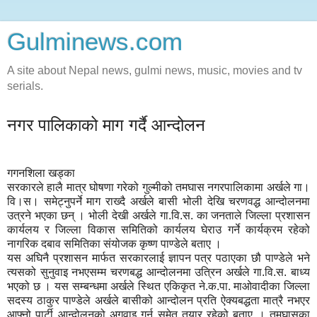
Gulminews.com
A site about Nepal news, gulmi news, music, movies and tv
serials.
नगर पालिकाको माग गर्दै आन्दोलन
गगनशिला खड्का
सरकारले हालै मात्र घोषणा गरेको गुल्मीको तमघास नगरपालिकामा अर्खले गा।
वि।स। समेट्नुपर्ने माग राख्दै अर्खले बासी भोली देखि चरणवद्ध आन्दोलनमा
उत्रने भएका छन् । भोली देखी अर्खले गा.वि.स. का जनताले जिल्ला प्रशासन
कार्यलय र जिल्ला विकास समितिको कार्यलय घेराउ गर्ने कार्यक्रम रहेको
नागरिक दबाव समितिका संयोजक कृष्ण पाण्डेले बताए ।
यस अघिनै प्रशासन मार्फत सरकारलाई ज्ञापन पत्र पठाएका छौ पाण्डेले भने
त्यसको सुनुवाइ नभएसम्म चरणबद्ध आन्दोलनमा उत्रिन अर्खले गा.वि.स. बाध्य
भएको छ । यस सम्बन्धमा अर्खले स्थित एकिकृत ने.क.पा. माओवादीका जिल्ला
सदस्य ठाकुर पाण्डेले अर्खले बासीको आन्दोलन प्रति ऐक्यबद्धता मात्रै नभएर
आफ्नो पार्टी आन्दोलनको अगुवाइ गर्न समेत तयार रहेको बताए । तमघासका