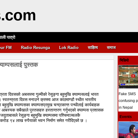
s.com
पाली पात्रो
आवश्यकता
pur FM
Radio Resunga
Lok Radio
साहित्य
समाज
भिडियो
क्याम्पसलाई पुस्तक
ता दिवसको अबसरमा गुल्मीको रेसुङ्गा बहुमुखि क्याम्पसलाई भारत
Fake SMS
 । स्वतन्त्रता दिवस मनाउने क्रममा आज काठमाण्डौ स्थीत भारतीय
confusing 
 बहुमुखि क्याम्पसका क्याम्पसप्रमुख चन्द्रकान्त पन्थीलाई कार्यबाहक
in Nepal
 आबस्यक सबैखाले पुस्तकहरु हस्तान्तरण गर्नुभएको क्याम्पस प्रशासक
ुताबासले रेसुङ्गा बहुमुखि क्याम्पसमा पश्चिमाञ्चलकै
Events
३ करोड ९४ लाख रुपैयाको भवन निर्माण समेत गरीदिएको छ ।