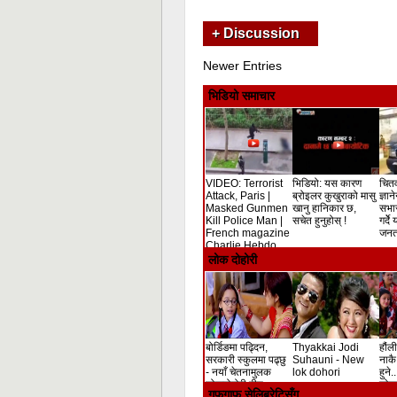
+ Discussion
Newer Entries
भिडियो समाचार
VIDEO: Terrorist
भिडियो: यस कारण
चितव
Attack, Paris |
ब्रोइलर कुखुराको मासु
ज्ञान
Masked Gunmen
खानु हानिकार छ,
सभा
Kill Police Man |
सचेत हुनुहोस् !
गर्दे
French magazine
जनता
Charlie Hebdo
Shooting
लोक दोहोरी
बोर्डिङमा पढ्दिन,
Thyakkai Jodi
हौंली
सरकारी स्कुलमा पढ्छु
Suhauni - New
नाकै 
- नयाँ चेतनामुलक
lok dohori
हुने.
लोकदोहोरी गीत
लोक 
गफगाफ सेलिब्रेटिसँग