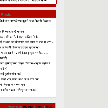
िमेकिको
माओवादीले पत्रकार
राष्ट्रका नाममा
सम्मेलन गरेर के भन्यो?
सम्बोधन
 Posts
तिलो वास नभएकी एक बृद्धाले चन्दा दिएपछि विद्यालय
लागि काज, मान्छे तम्घास
का लागि दल फेर्न बाध्यः अडियो रिर्पोट
लाई नै थाहा छैन योजनामा कती रकम छ, कहाँ छ भन्ने ?
 खानेपानी योजनाबारे रेडियो कुराकानी)
मा आमालाई १६ वर्षे वैंसले कुत्कुताए पछि..........
िपोर्ट)
क्क गुल्मी हान्निए प्रमुख निर्वाचन आयुक्त उप्रेती?
 सहित)
ाई गुल्मीमा छैन ठाउँ
ा साली भेना, तलव आधा आधा लेना देना’
र्ता गरेबापत रु १५०० घुस
मा सचिव पदका लागि चुनाव लडालड
Powered by
Blogger
|
About
|
Jobs