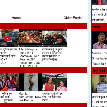
चक्रेश्वर मेला
हमाल माथी ज
Home
Older Entries
बर्षा (भिडियो)
टक शो
न पुगेका पुर्बराजा
After Malaysia
ब्राजिललाई फाइनल
ेन्द्रसंग
Plane MH17
हराउने अर्जेन्टिनीको
Madan Kri
सदहरुलाई गालि
Shotdown Over
सपना पुरा होला ?
Shrestha in
े यसो भने
Ukraine, 295
(भिडियोसहित)
ले...!
Passenger Dead
Tough Talk
! FULL VIDEO
हाम्रो रोजाई
 पक्कै बाहुनी,
Man ta
अमेरिका पुग्यौ है डिभी
हेर्दा थाहा
parauchhu - New
परेर - रमाईलो लोक
आफ्नै बाबुको हत
.......(ठट्यौली
Lok Dohori
दोहोरी
१० बर्ष जेल ब
दोहोरी)