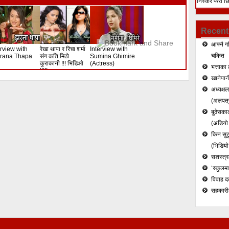
निस्केर फेरी छ
हत्या (भिडियो)
Recent
आफ्नै ग
erview with
रेखा थापा र रिचा शर्मा
Interview with
चकित
rana Thapa
संग कति मिठो
Sumina Ghimire
कुराकानी !!! भिडिओ
(Actress)
भत्ताका 
!!!!!
खानेपानी
अध्यक्ष
(अलपत्र
बुढेसकाल
(अडियो र
किन सुटु
(भिडियो
सशस्त्रल
‘स्कुलम
विवाह द
सहकारी