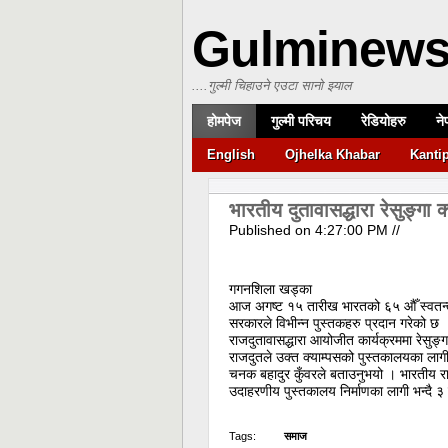
Gulminew
....गुल्मी चिहाउने एउटा सानो झ्याल
होमपेज
गुल्मी परिचय
रेडियोहरु
ने
English
Ojhelka Khabar
Kanti
भारतीय दुतावासद्धारा रेसुङ्गा 
Published on
4:27:00 PM
//
गगनशिला खड्का
आज अगष्ट १५ तारीख भारतको ६५ औँ स्वतन्त्र
सरकारले विभीन्न पुस्तकहरु प्रदान गरेको छ
राजदुतावासद्धारा आयोजीत कार्यक्रममा रेसुङ्गा
राजदुतले उक्त क्याम्पसको पुस्तकालयका लागी
चनक बहादुर कुँवरले बताउनुभयो । भारतीय राजद
उदाहरणीय पुस्तकालय निर्माणका लागी भन्दै 
Tags:
समाज