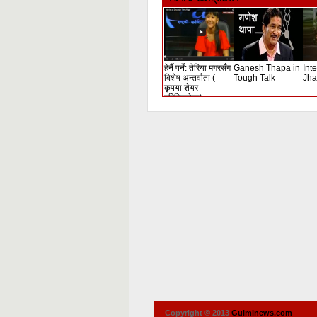
हेर्नै पर्ने: तेरिया मगरसँग
Ganesh Thapa in
Int
बिशेष अन्तर्वाता (
Tough Talk
Jha
कृपया शेयर
गरिदिनुहोला)
Copyright © 2013
Gulminews.com