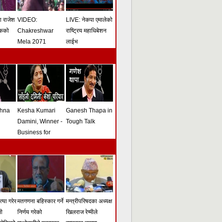
मा राजेश
VIDEO:
LIVE: नेकपा एमालेको
ोकको
Chakreshwar
राष्ट्रिय महाधिबेशन
Mela 2071
लाईभ
shna
Kesha Kumari
Ganesh Thapa in
Damini, Winner -
Tough Talk
Business for
Peace Award -
Tough Talk
्या गरेर
मतगणना बहिस्कार गर्ने
मन्त्रीपरिषदका अध्यक्ष
सी
निर्णय गरेको
खिलराज रेग्मीले