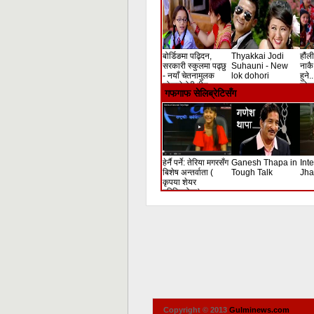
बोर्डिङमा पढ्दिन,
Thyakkai Jodi
हौंली
सरकारी स्कुलमा पढ्छु
Suhauni - New
नाकै 
- नयाँ चेतनामुलक
lok dohori
हुने.
लोकदोहोरी गीत
लोक 
गफगाफ सेलिब्रेटिसँग
हेर्नै पर्ने: तेरिया मगरसँग
Ganesh Thapa in
Int
बिशेष अन्तर्वाता (
Tough Talk
Jha
कृपया शेयर
गरिदिनुहोला)
Copyright © 2013
Gulminews.com