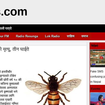
s.com
पाली पात्रो
आवश्यकता
pur FM
Radio Resunga
Lok Radio
साहित्य
समाज
भिडियो
मृत्यु, तीन घाईते
को हस्तीचौर
Fake SMS
ङ्गालले टोकेर
confusing 
ी छोरी वर्ष १० की
in Nepal
 ४ सजिना कुमालको
िल्ला अस्पताल
Events
भने कृष्णाको भने
पचारका लागि
ल्ला प्रहरी
टोकाईवाट गम्भिर