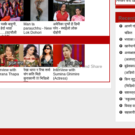
निस्केर फेरी छ
हत्या (भिडियो)
Recent
 पक्कै बाहुनी,
Man ta
अमेरिका पुग्यौ है डिभी
आफ्नै ग
हेर्दा थाहा
parauchhu - New
परेर - रमाईलो लोक
.......(ठट्यौली
Lok Dohori
दोहोरी
चकित
दोहोरी)
भत्ताका 
खानेपानी
अध्यक्ष
(अलपत्र
बुढेसकाल
erview with
रेखा थापा र रिचा शर्मा
Interview with
(अडियो र
rana Thapa
संग कति मिठो
Sumina Ghimire
कुराकानी !!! भिडिओ
(Actress)
किन सुटु
!!!!!
(भिडियो
सशस्त्रल
‘स्कुलम
विवाह द
सहकारी