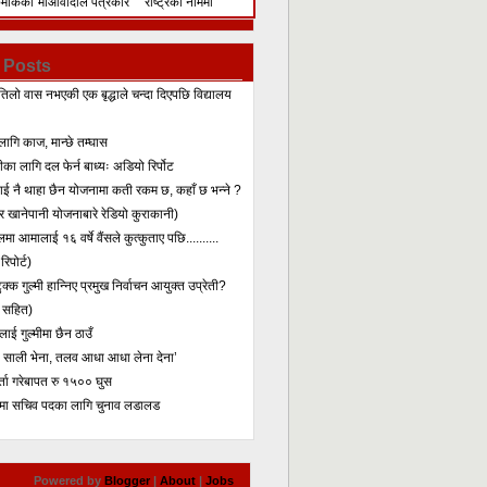
िमेकिको
माओवादीले पत्रकार
राष्ट्रका नाममा
सम्मेलन गरेर के भन्यो?
सम्बोधन
 Posts
तिलो वास नभएकी एक बृद्धाले चन्दा दिएपछि विद्यालय
लागि काज, मान्छे तम्घास
का लागि दल फेर्न बाध्यः अडियो रिर्पोट
लाई नै थाहा छैन योजनामा कती रकम छ, कहाँ छ भन्ने ?
 खानेपानी योजनाबारे रेडियो कुराकानी)
मा आमालाई १६ वर्षे वैंसले कुत्कुताए पछि..........
िपोर्ट)
क्क गुल्मी हान्निए प्रमुख निर्वाचन आयुक्त उप्रेती?
 सहित)
ाई गुल्मीमा छैन ठाउँ
ा साली भेना, तलव आधा आधा लेना देना’
र्ता गरेबापत रु १५०० घुस
मा सचिव पदका लागि चुनाव लडालड
Powered by
Blogger
|
About
|
Jobs