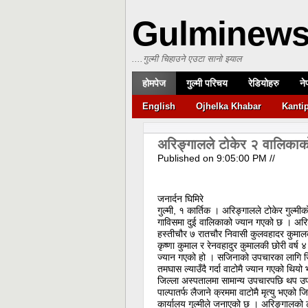
Gulminew
....गुल्मी चिहाउने एउटा सानो झ्याल
होमपेज
गुल्मी परिचय
रेडियोहरु
ने
English
Ojhelka Khabar
Kanti
अरिङ्गालले टोकेर २ वालिकाको 
Published on
9:05:00 PM
//
जनार्दन घिमिरे
गुल्मी, १ कार्तिक । अरिङ्गालले टोकेर गुल्मी
गाविसमा दुई वालिकाको ज्यान गएको छ । अरि
हस्तीचौर ७ रातचौर निवासी कुलवहादर कुमालक
कृष्णा कुमाल र रेनवहादुर कुमालकी छोरी वर्ष
ज्यान गएको हो । सजिनाको उपचारका लागि ज
तमघास ल्याउँदै गर्दा वाटोमै ज्यान गएको थियो 
जिल्ला अस्पतालमा सामान्य उपचारपछि थप उ
पाल्पातर्फ लैजाने क्रममा वाटोमै मृत्यु भएको जि
कार्यालय गुल्मीले जनाएको छ । अरिङ्गालको 