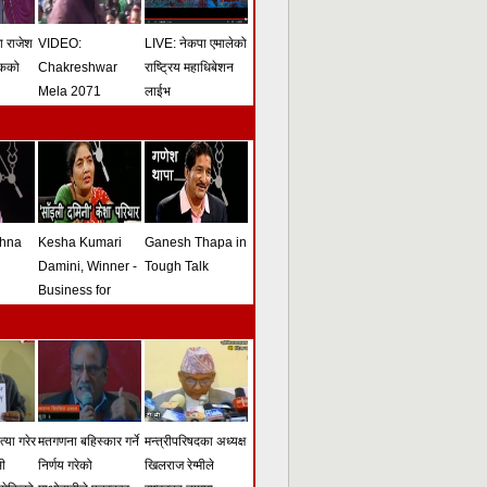
मा राजेश
VIDEO:
LIVE: नेकपा एमालेको
ोकको
Chakreshwar
राष्ट्रिय महाधिबेशन
Mela 2071
लाईभ
shna
Kesha Kumari
Ganesh Thapa in
Damini, Winner -
Tough Talk
Business for
Peace Award -
Tough Talk
्या गरेर
मतगणना बहिस्कार गर्ने
मन्त्रीपरिषदका अध्यक्ष
सी
निर्णय गरेको
खिलराज रेग्मीले