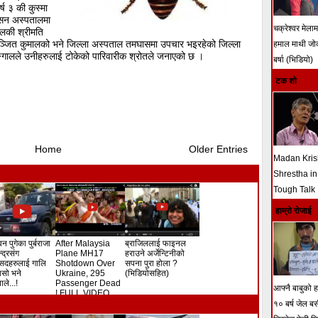
्ष ३ की कुस्मा
िसन अस्पतालमा
चक्रेश्वर मेला
ालकी श्रीमति
ञ्जित कुमालको भने जिल्ला अस्पताल तमघासमा उपचार भइरहेको जिल्ला
हमाल माथी ज
गालले उनीहरुलाई टोकेको पारिवारीक श्रोतले जनाएको छ ।
बर्षा (भिडियो)
टक शो
Home
Older Entries
Madan Kri
Shrestha in
Tough Talk
हाम्रो रोजाई
न पुगेका पुर्बराजा
After Malaysia
ब्राजिललाई फाइनल
ेन्द्रसंग
Plane MH17
हराउने अर्जेन्टिनीको
सदहरुलाई गालि
Shotdown Over
सपना पुरा होला ?
े यसो भने
Ukraine, 295
(भिडियोसहित)
ले...!
Passenger Dead
आफ्नै बाबुको हत
! FULL VIDEO
१० बर्ष जेल ब