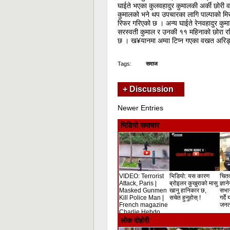
घाईते भएका कुलवहादुर कुमालकी अर्की छोरी वर
कुमालको भने थप उपचारका लागि पाल्पाको म
रिफर गरिएको छ । अन्य घाईते रेनवहादुर कुम
सरस्वती कुमाल र उनकी ११ महिनाको छोरा र
छ । ख¥यानमा अम्वा टिप्न गएका वखत अरिङ्
Tags:
समाज
+ Discussion
Newer Entries
भिडियो समाचार
VIDEO: Terrorist
भिडियो: यस कारण
चितव
Attack, Paris |
ब्रोइलर कुखुराको मासु
ज्ञान
Masked Gunmen
खानु हानिकार छ,
सभा
Kill Police Man |
सचेत हुनुहोस् !
गर्दे
French magazine
जनता
Charlie Hebdo
Shooting
लोक दोहोरी