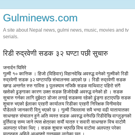
Gulminews.com
A site about Nepal news, gulmi news, music, movies and tv
serials.
रिडी रुद्रवेणी सडक ३२ घण्टा पछी सुचारु
जनार्दन घिमिरे
गुल्मी १० कात्तिक । हिजो (विहिवार) विहानदेखि अवरुद्ध वनेको गुल्मीको रिडी
रुद्रवेणी सडक ३२ घण्टापछि संचालनमा आएको छ । रिडी रुद्रवेणी सडक
खण्ड अन्तर्गत रुरु गाविस ३ पुलक्याम नजिकै सडक माथिवाट पहिरो संगै
खसेको ढुङ्गाका कारण उक्त सडक हिजोदेखी अवरुद्ध वनेको हो । सडक
सुचारु गर्नका लागि दुईवटा डोजर लगाई सडकमा रहेको ढुंङ्गा हटाएपछि सडक
शुचारु भएको ईलाका प्रहरी कार्यालय रिडीका प्रहरी निरिक्षक विनीमादेव
पौडेलले जानकारी दिनु भएको छ । गुल्मी जिल्लामा सवै भन्दा वढी यातायातका
साधनहरु संचालन हुने अति व्यस्त सडक अवरुद्ध वनेपछि रिडीदेखि वाग्लुङ्गको
वुर्तिवाङ् सम्म जाने त्यस क्षेत्रका सयौं यात्रु र सवारी साधनहरु विच वाटोमै
अलपत्र परेका थिए । सडक शुचारु भएपछि विच वाटोमा अलपत्र परेका
यात्रुहरु अहिले आआफ्नो गन्तव्यमा लागेका छन् ।