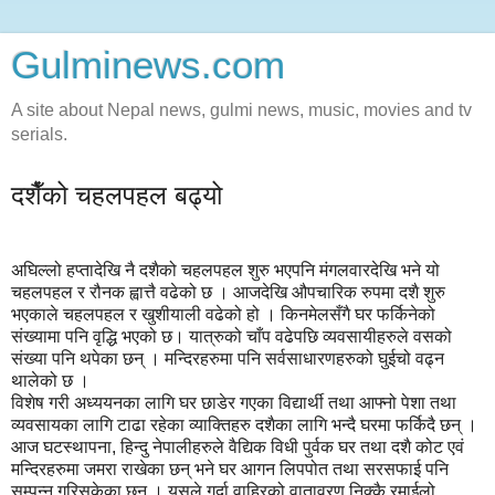
Gulminews.com
A site about Nepal news, gulmi news, music, movies and tv
serials.
दशैँको चहलपहल बढ्यो
अघिल्लो हप्तादेखि नै दशैको चहलपहल शुरु भएपनि मंगलवारदेखि भने यो
चहलपहल र रौनक ह्वात्तै वढेको छ । आजदेखि औपचारिक रुपमा दशै शुरु
भएकाले चहलपहल र खुशीयाली वढेको हो । किनमेलसँगै घर फर्किनेको
संख्यामा पनि वृद्धि भएको छ। यात्रुको चाँप वढेपछि व्यवसायीहरुले वसको
संख्या पनि थपेका छन् । मन्दिरहरुमा पनि सर्वसाधारणहरुको घुईचो वढ्न
थालेको छ ।
विशेष गरी अध्ययनका लागि घर छाडेर गएका विद्यार्थी तथा आफ्नो पेशा तथा
व्यवसायका लागि टाढा रहेका व्याक्तिहरु दशैका लागि भन्दै घरमा फर्किदै छन् ।
आज घटस्थापना, हिन्दु नेपालीहरुले वैद्यिक विधी पुर्वक घर तथा दशै कोट एवं
मन्दिरहरुमा जमरा राखेका छन् भने घर आगन लिपपोत तथा सरसफाई पनि
सम्पन्न गरिसकेका छन् । यसले गर्दा वाहिरको वातावरण निक्कै रमाईलो