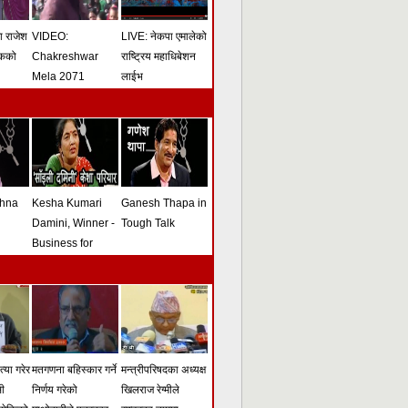
मा राजेश
VIDEO:
LIVE: नेकपा एमालेको
ोकको
Chakreshwar
राष्ट्रिय महाधिबेशन
Mela 2071
लाईभ
shna
Kesha Kumari
Ganesh Thapa in
Damini, Winner -
Tough Talk
Business for
Peace Award -
Tough Talk
्या गरेर
मतगणना बहिस्कार गर्ने
मन्त्रीपरिषदका अध्यक्ष
सी
निर्णय गरेको
खिलराज रेग्मीले