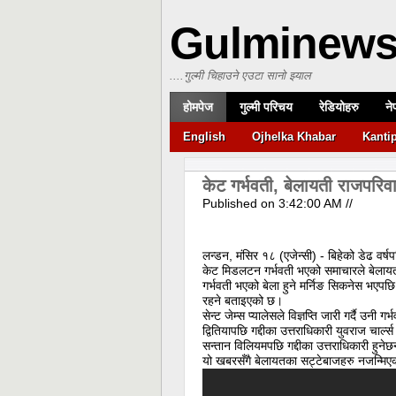
Gulminew
....गुल्मी चिहाउने एउटा सानो झ्याल
होमपेज
गुल्मी परिचय
रेडियोहरु
ने
English
Ojhelka Khabar
Kanti
केट गर्भवती, बेलायती राजपरिवा
Published on
3:42:00 AM
//
लन्डन, मंसिर १८ (एजेन्सी) - बिहेको डेढ वर्ष
केट मिडलटन गर्भवती भएको समाचारले बेलाय
गर्भवती भएको बेला हुने मर्निङ सिकनेस भए
रहने बताइएको छ।
सेन्ट जेम्स प्यालेसले विज्ञप्ति जारी गर्दै उ
द्वितियापछि गद्दीका उत्तराधिकारी युवराज चार्
सन्तान विलियमपछि गद्दीका उत्तराधिकारी हुनेछ
यो खबरसँगै बेलायतका सट्टेबाजहरु नजन्मिएको