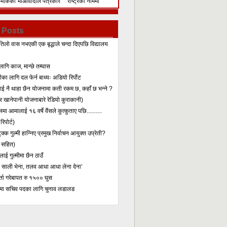
िमेकिको
माओवादीले पत्रकार
राष्ट्रका नाममा
सम्मेलन गरेर के भन्यो?
सम्बोधन
 Posts
तिलो वास नभएकी एक बृद्धाले चन्दा दिएपछि विद्यालय
लागि काज, मान्छे तम्घास
का लागि दल फेर्न बाध्यः अडियो रिर्पोट
लाई नै थाहा छैन योजनामा कती रकम छ, कहाँ छ भन्ने ?
 खानेपानी योजनाबारे रेडियो कुराकानी)
मा आमालाई १६ वर्षे वैंसले कुत्कुताए पछि..........
िपोर्ट)
क्क गुल्मी हान्निए प्रमुख निर्वाचन आयुक्त उप्रेती?
 सहित)
ाई गुल्मीमा छैन ठाउँ
ा साली भेना, तलव आधा आधा लेना देना’
र्ता गरेबापत रु १५०० घुस
मा सचिव पदका लागि चुनाव लडालड