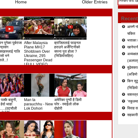
निस्केर फेरी छ
Home
Older Entries
हत्या (भिडियो)
Recent
आफ्नै ग
चकित
भत्ताका 
न पुगेका पुर्बराजा
After Malaysia
ब्राजिललाई फाइनल
ेन्द्रसंग
Plane MH17
हराउने अर्जेन्टिनीको
खानेपानी
सदहरुलाई गालि
Shotdown Over
सपना पुरा होला ?
अध्यक्ष
े यसो भने
Ukraine, 295
(भिडियोसहित)
ले...!
Passenger Dead
(अलपत्र
! FULL VIDEO
बुढेसकाल
(अडियो र
किन सुटु
(भिडियो
सशस्त्रल
 पक्कै बाहुनी,
Man ta
अमेरिका पुग्यौ है डिभी
‘स्कुलम
हेर्दा थाहा
parauchhu - New
परेर - रमाईलो लोक
विवाह द
.......(ठट्यौली
Lok Dohori
दोहोरी
दोहोरी)
सहकारी