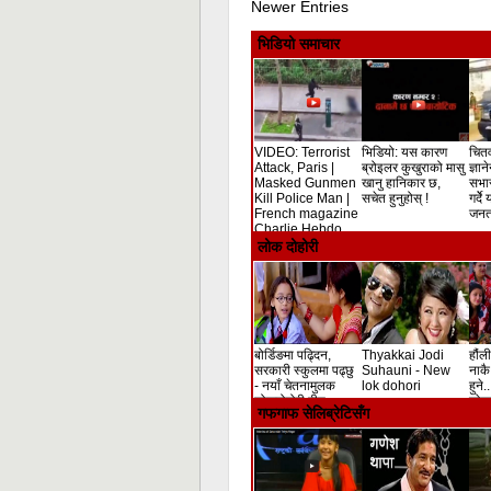
Newer Entries
भिडियो समाचार
VIDEO: Terrorist
भिडियो: यस कारण
चितव
Attack, Paris |
ब्रोइलर कुखुराको मासु
ज्ञान
Masked Gunmen
खानु हानिकार छ,
सभा
Kill Police Man |
सचेत हुनुहोस् !
गर्दे
French magazine
जनता
Charlie Hebdo
Shooting
लोक दोहोरी
बोर्डिङमा पढ्दिन,
Thyakkai Jodi
हौंली
सरकारी स्कुलमा पढ्छु
Suhauni - New
नाकै 
- नयाँ चेतनामुलक
lok dohori
हुने.
लोकदोहोरी गीत
लोक 
गफगाफ सेलिब्रेटिसँग