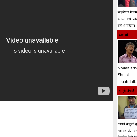
चक्रेश्वर मेला
हमाल माथी ज
बर्षा (भिडियो)
टक शो
Madan Kri
Shrestha in
Tough Talk
हाम्रो रोजाई
आफ्नै बाबुको हत
१० बर्ष जेल ब