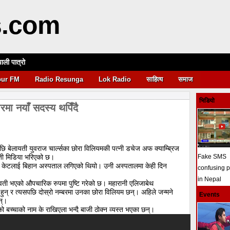
s.com
पाली पात्रो
आवश्यकता
pur FM
Radio Resunga
Lok Radio
साहित्य
समाज
भिडियो
रमा नयाँ सदस्य थपिँदै
पछि बेलायती युवराज चार्ल्सका छोरा विलियमकी पत्‍नी डचेज अफ क्याम्ब्रिज
ती मिडिया भरिएको छ।
Fake SMS
पछि केटलाई बिहान अस्पताल लगिएको थियो। उनी अस्पतालमा केही दिन
confusing 
in Nepal
नी गर्भवती भएको औपचारिक रुपमा पुष्टि गरेको छ। महारानी एलिजाबेथ
ल्स हुन् र त्यसपछि दोस्रो नम्बरमा उनका छोरा विलियम छन्। अहिले जन्मने
Events
न्।
 बच्चाको नाम के राखिएला भन्दै बाजी ठोक्न व्यस्त भएका छन्।