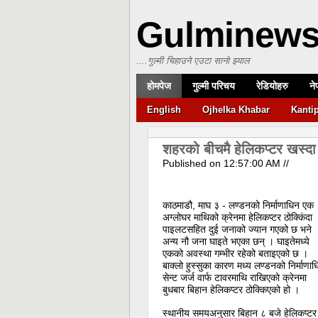
Gulminew
....गुल्मी चिहाउने एउटा सानो झ्याल
होमपेज
गुल्मी परिचय
रेडियोहरु
ने
English
Ojhelka Khabar
Kanti
शहरको बीचमै हेलिकप्टर खस्दा 
Published on
12:57:00 AM
//
काठमाडौ, माघ ३ - लण्डनको निर्माणाधिन एक
अग्लोघर माथिको क्रेनमा हेलिकप्टर ठोक्किंदा
पाइलटसहित दुई जनाको ज्यान गएको छ भने
अन्य नौ जना घाइते भएका छन् । घाइतेमध्ये
एकको अवस्था गम्भीर रहेको बताइएको छ ।
बाक्लो हुस्सुका कारण मध्य लण्डनको निर्माणाध
सेन्ट जर्ज वार्फ टावरमाथि राखिएको क्रेनमा
बुधबार बिहान हेलिकप्टर ठोक्किएको हो ।
स्थानीय समयअनुसार बिहान ८ बजे हेलिकप्टर