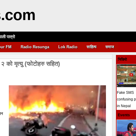
s.com
पाली पात्रो
आवश्यकता
pur FM
Radio Resunga
Lok Radio
साहित्य
समाज
भिडियो
२ को मृत्यु (फोटोहरु सहित)
Fake SMS
confusing 
in Nepal
िन
Events