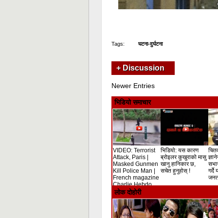
Tags:
घटना-दुर्घटना
+ Discussion
Newer Entries
भिडियो समाचार
VIDEO: Terrorist
भिडियो: यस कारण
चितव
Attack, Paris |
ब्रोइलर कुखुराको मासु
ज्ञान
Masked Gunmen
खानु हानिकार छ,
सभा
Kill Police Man |
सचेत हुनुहोस् !
गर्दे
French magazine
जनता
Charlie Hebdo
Shooting
लोक दोहोरी