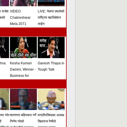
मा राजेश
VIDEO:
LIVE: नेकपा एमालेको
ोकको
Chakreshwar
राष्ट्रिय महाधिबेशन
Mela 2071
लाईभ
shna
Kesha Kumari
Ganesh Thapa in
Damini, Winner -
Tough Talk
Business for
Peace Award -
Tough Talk
्या गरेर
मतगणना बहिस्कार गर्ने
मन्त्रीपरिषदका अध्यक्ष
सी
निर्णय गरेको
खिलराज रेग्मीले