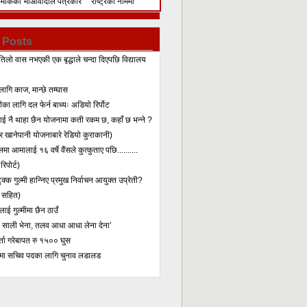
िमेकिको
माओवादीले पत्रकार
राष्ट्रका नाममा
सम्मेलन गरेर के भन्यो?
सम्बोधन
 Posts
तिलो वास नभएकी एक बृद्धाले चन्दा दिएपछि विद्यालय
लागि काज, मान्छे तम्घास
का लागि दल फेर्न बाध्यः अडियो रिर्पोट
लाई नै थाहा छैन योजनामा कती रकम छ, कहाँ छ भन्ने ?
 खानेपानी योजनाबारे रेडियो कुराकानी)
मा आमालाई १६ वर्षे वैंसले कुत्कुताए पछि..........
िपोर्ट)
क्क गुल्मी हान्निए प्रमुख निर्वाचन आयुक्त उप्रेती?
 सहित)
ाई गुल्मीमा छैन ठाउँ
ा साली भेना, तलव आधा आधा लेना देना’
र्ता गरेबापत रु १५०० घुस
मा सचिव पदका लागि चुनाव लडालड