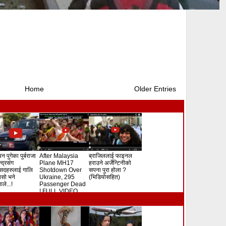
Home
Older Entries
न पुगेका पुर्बराजा
After Malaysia
ब्राजिललाई फाइनल
ेन्द्रसंग
Plane MH17
हराउने अर्जेन्टिनीको
सदहरुलाई गालि
Shotdown Over
सपना पुरा होला ?
े यसो भने
Ukraine, 295
(भिडियोसहित)
ले...!
Passenger Dead
! FULL VIDEO