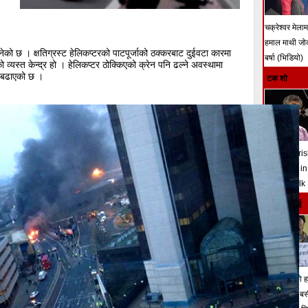
चक्रेश्वर मेला
हमाल माथी ज
नेको छ । क्षतिग्रस्ट हेलिकप्टरको पाटपूर्जाको ठक्करबाट दुईवटा कारमा
बर्षा (भिडियो)
ो व्यस्त केन्द्र हो । हेलिकप्टर ठोक्किएको क्रेन पनि ढल्ने अवस्थामा
ता बढाएको छ ।
टक शो
Madan Kri
Shrestha in
Tough Talk
हाम्रो रोजाई
आफ्नै बाबुको हत
१० बर्ष जेल ब