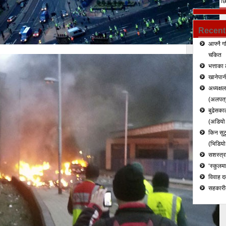
निस्केर फेरी छ
हत्या (भिडियो)
Recent
आफ्नै ग
चकित
भत्ताका 
खानेपानी
अध्यक्ष
(अलपत्र
बुढेसकाल
(अडियो र
किन सुटु
(भिडियो
सशस्त्रल
‘स्कुलम
विवाह द
सहकारी