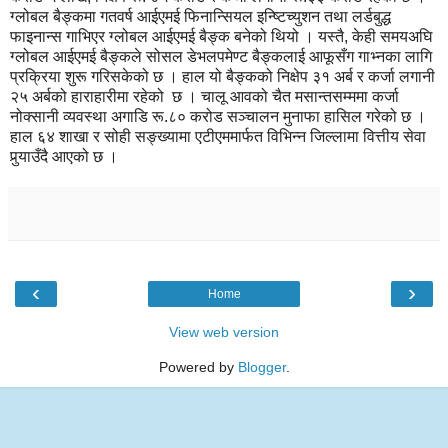
ग्लोबल बैङ्कमा गतवर्ष आईएमई फिनान्सियल इन्ष्टिच्युशन तथा लर्डबुद्ध
फाइनान्स गाभिएर ग्लोबल आईएमई बैङ्क बनेको थियो । यस्तै, केही समयअघि
ग्लोबल आईएमई बैङ्कले सोसल डेभलपमेण्ट बैङ्कलाई आफूसँग गाभ्नका लागि
प्रक्रिया शुरू गरिसकेको छ । हाल यो बैङ्कको निक्षेप ३१ अर्ब र कर्जा लगानी
२५ अर्बको हाराहारीमा रहेको छ । चालू आवको चैत मसान्तसम्ममा कर्जा
नोक्सानी व्यवस्था अगाडि रू.८० करोड सञ्चालन मुनाफा हासिल गरेको छ ।
हाल ६४ शाखा र सोही सङ्ख्यामा एटीएममार्फत विभिन्न जिल्लामा वित्तीय सेवा
पुर्‍याउँदै आएको छ ।
‹
›
Home
View web version
Powered by
Blogger
.