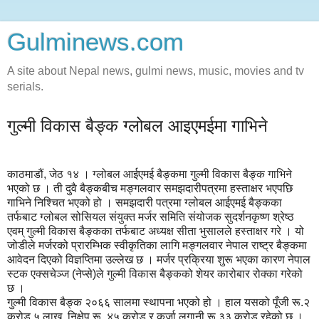
Gulminews.com
A site about Nepal news, gulmi news, music, movies and tv
serials.
गुल्मी विकास बैङ्क ग्लोबल आइएमईमा गाभिने
काठमाडौं, जेठ १४ । ग्लोबल आईएमई बैङ्कमा गुल्मी विकास बैङ्क गाभिने
भएको छ । ती दुवै बैङ्कबीच मङ्गलवार समझदारीपत्रमा हस्ताक्षर भएपछि
गाभिने निश्चित भएको हो । समझदारी पत्रमा ग्लोबल आईएमई बैङ्कका
तर्फबाट ग्लोबल सोसियल संयुक्त मर्जर समिति संयोजक सुदर्शनकृष्ण श्रेष्ठ
एवम् गुल्मी विकास बैङ्कका तर्फबाट अध्यक्ष सीता भुसालले हस्ताक्षर गरे । यो
जोडीले मर्जरको प्रारम्भिक स्वीकृतिका लागि मङ्गलवार नेपाल राष्ट्र बैङ्कमा
आवेदन दिएको विज्ञप्तिमा उल्लेख छ । मर्जर प्रक्रिया शुरू भएका कारण नेपाल
स्टक एक्सचेञ्ज (नेप्से)ले गुल्मी विकास बैङ्कको शेयर कारोबार रोक्का गरेको
छ ।
गुल्मी विकास बैङ्क २०६६ सालमा स्थापना भएको हो । हाल यसको पूँजी रू.२
करोड ५ लाख, निक्षेप रू. ४५ करोड र कर्जा लगानी रू.३३ करोड रहेको छ ।