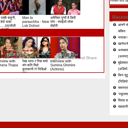
निस्केर फेरी छ
हत्या (भिडियो)
Recent
 पक्कै बाहुनी,
Man ta
अमेरिका पुग्यौ है डिभी
हेर्दा थाहा
parauchhu - New
परेर - रमाईलो लोक
आफ्नै ग
.......(ठट्यौली
Lok Dohori
दोहोरी
दोहोरी)
चकित
भत्ताका 
खानेपानी
अध्यक्ष
(अलपत्र
erview with
रेखा थापा र रिचा शर्मा
Interview with
बुढेसकाल
rana Thapa
संग कति मिठो
Sumina Ghimire
(अडियो र
कुराकानी !!! भिडिओ
(Actress)
!!!!!
किन सुटु
(भिडियो
सशस्त्रल
‘स्कुलम
विवाह द
सहकारी