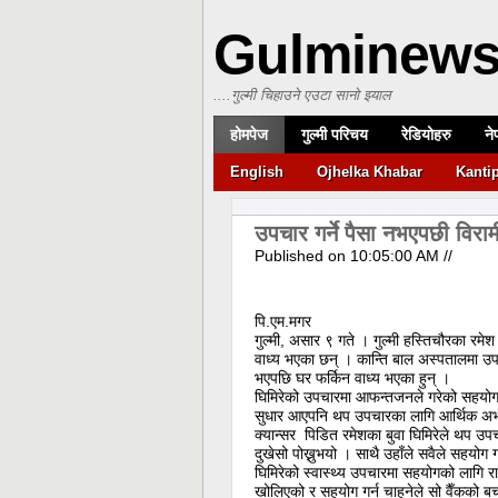
Gulminew
....गुल्मी चिहाउने एउटा सानो झ्याल
होमपेज
गुल्मी परिचय
रेडियोहरु
ने
English
Ojhelka Khabar
Kanti
उपचार गर्ने पैसा नभएपछी विरा
Published on
10:05:00 AM
//
पि.एम.मगर
गुल्मी, असार ९ गते । गुल्मी हस्तिचौरका रम
वाध्य भएका छन् । कान्ति बाल अस्पतालमा उ
भएपछि घर फर्किन वाध्य भएका हुन् ।
घिमिरेको उपचारमा आफन्तजनले गरेको सहयोग
सुधार आएपनि थप उपचारका लागि आर्थिक अभाव
क्यान्सर पिडित रमेशका बुवा घिमिरेले थप उपचा
दुखेसो पोख्नुभयो । साथै उहाँले सवैले सहयोग
घिमिरेको स्वास्थ्य उपचारमा सहयोगको लागि र
खोलिएको र सहयोग गर्न चाहनेले सो वैँकको ब