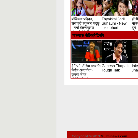
बोर्डिङमा पढ्दिन,
Thyakkai Jodi
हौंली
सरकारी स्कुलमा पढ्छु
Suhauni - New
नाकै 
- नयाँ चेतनामुलक
lok dohori
हुने.
लोकदोहोरी गीत
लोक 
गफगाफ सेलिब्रेटिसँग
हेर्नै पर्ने: तेरिया मगरसँग
Ganesh Thapa in
Int
बिशेष अन्तर्वाता (
Tough Talk
Jha
कृपया शेयर
गरिदिनुहोला)
Copyright © 2013
Gulminews.com