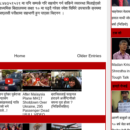
 ९८४७३५९५२९ मा पनि सम्पर्क गरि सहयोग गर्न सकिने व्यवस्था मिलाईएको
ाध्यमिक बिद्यालयमा कक्षा १० मा पढ्दै गरेका रमेश घिमिरे उपचारकै क्रममा
चक्रेश्वर मेला
एसएलसी परीक्षामा सहभागी हुन पाएका थिएनन ।
हमाल माथी ज
बर्षा (भिडियो)
टक शो
Home
Older Entries
Madan Kri
Shrestha in
Tough Talk
हाम्रो रोजाई
न पुगेका पुर्बराजा
After Malaysia
ब्राजिललाई फाइनल
ेन्द्रसंग
Plane MH17
हराउने अर्जेन्टिनीको
सदहरुलाई गालि
Shotdown Over
सपना पुरा होला ?
े यसो भने
Ukraine, 295
(भिडियोसहित)
ले...!
Passenger Dead
! FULL VIDEO
आफ्नै बाबुको हत
१० बर्ष जेल ब