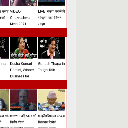
मा राजेश
VIDEO:
LIVE: नेकपा एमालेको
ोकको
Chakreshwar
राष्ट्रिय महाधिबेशन
Mela 2071
लाईभ
shna
Kesha Kumari
Ganesh Thapa in
Damini, Winner -
Tough Talk
Business for
Peace Award -
Tough Talk
्या गरेर
मतगणना बहिस्कार गर्ने
मन्त्रीपरिषदका अध्यक्ष
सी
निर्णय गरेको
खिलराज रेग्मीले