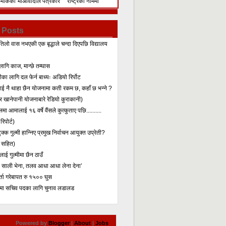
िमेकिको
माओवादीले पत्रकार
राष्ट्रका नाममा
सम्मेलन गरेर के भन्यो?
सम्बोधन
 Posts
तिलो वास नभएकी एक बृद्धाले चन्दा दिएपछि विद्यालय
लागि काज, मान्छे तम्घास
का लागि दल फेर्न बाध्यः अडियो रिर्पोट
लाई नै थाहा छैन योजनामा कती रकम छ, कहाँ छ भन्ने ?
 खानेपानी योजनाबारे रेडियो कुराकानी)
मा आमालाई १६ वर्षे वैंसले कुत्कुताए पछि..........
िपोर्ट)
क्क गुल्मी हान्निए प्रमुख निर्वाचन आयुक्त उप्रेती?
 सहित)
ाई गुल्मीमा छैन ठाउँ
ा साली भेना, तलव आधा आधा लेना देना’
र्ता गरेबापत रु १५०० घुस
मा सचिव पदका लागि चुनाव लडालड
Powered by
Blogger
|
About
|
Jobs