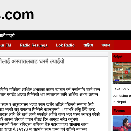
s.com
पाली पात्रो
आवश्यकता
pur FM
Radio Resunga
Lok Radio
साहित्य
समाज
भिडियो
मीलाई अस्पातलबाट घरमै ल्याईयो
ेश घिमिरे यतिवेला आर्थिक अभावका कारण उपचार गर्न नसकेपछि घरमै वस्न
Fake SMS
पचार गराउँदै आएका घिमिरेको थप उपचारका लागि आर्थिक अभाव उत्पन्न
confusing 
in Nepal
 रकम र आफुहरुसंग भएको रकम खर्चेर अहिले पछिल्लो समयमा केही
 भएको वावु रामलाल घिमिरेले बताउनुभयो । गहभरि आँसु लिँदै ब्लड
Events
रका लागि धेरै खर्च लाग्ने भएकोले अहिले बाध्य भएर घरमा ल्याउनु परेको
 गरि आफ्नो छोराको ज्यान वँचाई दिन आग्रह समेत गर्नुभयो ।
ाजधानी स्थित रास्ट्रिय बाणिज्य बैँक महाराजगञ्ज शाखामा खाता
चत खाता नं.३५२४७ मा सहयोग रकम जम्मा गर्न सकिने व्यवस्था