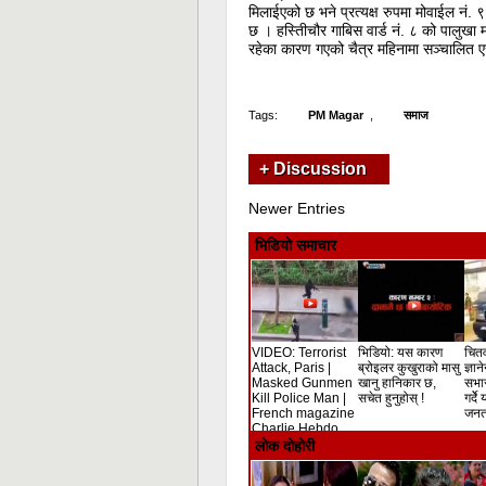
मिलाईएको छ भने प्रत्यक्ष रुपमा मोवाईल नं.
छ । हस्तिीचौर गाबिस वार्ड नं. ८ को पालुखा म
रहेका कारण गएको चैत्र महिनामा सञ्चालित 
Tags:
PM Magar
,
समाज
+ Discussion
Newer Entries
भिडियो समाचार
VIDEO: Terrorist
भिडियो: यस कारण
चितव
Attack, Paris |
ब्रोइलर कुखुराको मासु
ज्ञान
Masked Gunmen
खानु हानिकार छ,
सभा
Kill Police Man |
सचेत हुनुहोस् !
गर्दे
French magazine
जनता
Charlie Hebdo
Shooting
लोक दोहोरी