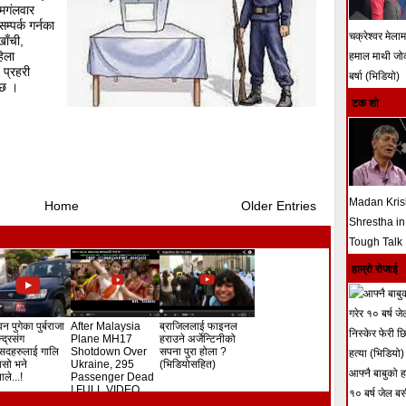
मगंलवार
म्पर्क गर्नका
चक्रेश्वर मेला
खाँची,
हिला
हमाल माथी ज
 प्रहरी
बर्षा (भिडियो)
ो छ ।
टक शो
Madan Kri
Home
Older Entries
Shrestha in
Tough Talk
हाम्रो रोजाई
न पुगेका पुर्बराजा
After Malaysia
ब्राजिललाई फाइनल
ेन्द्रसंग
Plane MH17
हराउने अर्जेन्टिनीको
सदहरुलाई गालि
Shotdown Over
सपना पुरा होला ?
े यसो भने
Ukraine, 295
(भिडियोसहित)
आफ्नै बाबुको हत
ले...!
Passenger Dead
! FULL VIDEO
१० बर्ष जेल ब