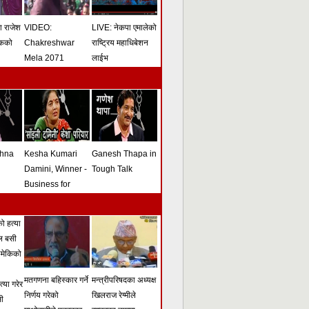
मा राजेश
VIDEO:
LIVE: नेकपा एमालेको
ोकको
Chakreshwar
राष्ट्रिय महाधिबेशन
Mela 2071
लाईभ
shna
Kesha Kumari
Ganesh Thapa in
Damini, Winner -
Tough Talk
Business for
Peace Award -
Tough Talk
मतगणना बहिस्कार गर्ने
मन्त्रीपरिषदका अध्यक्ष
्या गरेर
निर्णय गरेको
खिलराज रेग्मीले
सी