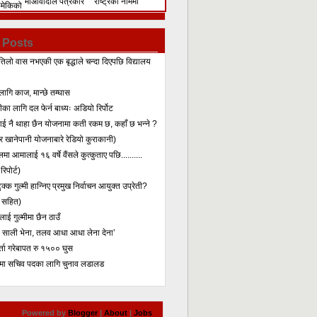
माओवादीले पत्रकार
राष्ट्रका नाममा
िमेकिको
सम्मेलन गरेर के भन्यो?
सम्बोधन
 Posts
तिलो वास नभएकी एक बृद्धाले चन्दा दिएपछि विद्यालय
लागि काज, मान्छे तम्घास
का लागि दल फेर्न बाध्यः अडियो रिर्पोट
लाई नै थाहा छैन योजनामा कती रकम छ, कहाँ छ भन्ने ?
 खानेपानी योजनाबारे रेडियो कुराकानी)
मा आमालाई १६ वर्षे वैंसले कुत्कुताए पछि..........
िपोर्ट)
क्क गुल्मी हान्निए प्रमुख निर्वाचन आयुक्त उप्रेती?
 सहित)
ाई गुल्मीमा छैन ठाउँ
ा साली भेना, तलव आधा आधा लेना देना’
र्ता गरेबापत रु १५०० घुस
मा सचिव पदका लागि चुनाव लडालड
Powered by
Blogger
|
About
|
Jobs