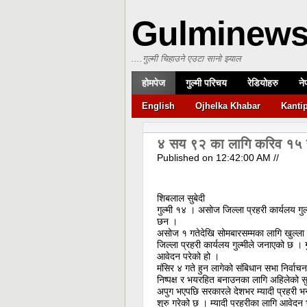
Gulminew
....गुल्मी चिहाउने एउटा सानो झ्याल
होमपेज
गुल्मी परिचय
रेडियोहरु
ने
English
Ojhelka Khabar
Kanti
४ सय ९२ का लागि करिव १५
Published on
12:42:00 AM
//
शिबलाल सुबेदी
गुल्मी १४ । असोज जिल्ला प्रहरी कार्यलय गु
छन ।
असोज १ गतेदेखि सोमबारसम्मका लागि खुल्ला
जिल्ला प्रहरी कार्यलय गुल्मीले जनाएको छ ।
आवेदन परेको हो ।
मंसिर ४ गते हुन लागेको संबिधान सभा निर्वाचन 
निष्पक्ष र भयरहित बनाउनका लागि अहिलेको सुरक
अपुग भएपछि सरकारले देशभर म्यादी प्रहरी भर
शुरु गरेको छ । म्यादी प्रहरीका लागि आवेदन भ