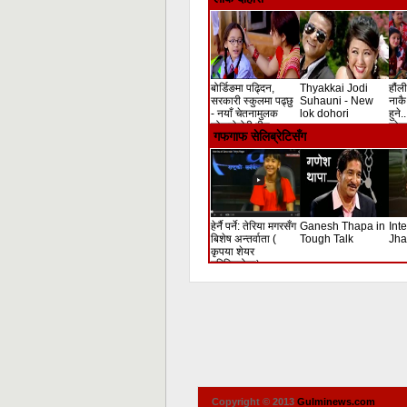
बोर्डिङमा पढ्दिन,
Thyakkai Jodi
हौंली
सरकारी स्कुलमा पढ्छु
Suhauni - New
नाकै 
- नयाँ चेतनामुलक
lok dohori
हुने.
लोकदोहोरी गीत
लोक 
गफगाफ सेलिब्रेटिसँग
हेर्नै पर्ने: तेरिया मगरसँग
Ganesh Thapa in
Int
बिशेष अन्तर्वाता (
Tough Talk
Jha
कृपया शेयर
गरिदिनुहोला)
Copyright © 2013
Gulminews.com