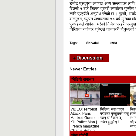
छनौट प्रक्रृया लगायत अन्य सल्लाहका लागि 
दिउसो १ बजे जिल्ला प्रहरी कार्यालय गुल्मीमा स
लागि प्रहरीले अनुरोध गरेको छ । गुल्मी, अर्घा
वाग्लुङ्ग, प्युठान लगायतका ५० बर्ष मुनिका म
पुरुषहरुले आवेदन भरेको निमित्त प्रहरी प्रमुख
निरिक्षक राजेन्द्र श्रेष्ठले जानकारी दिनुभएक
Tags:
Shivalal
,
समाज
+ Discussion
Newer Entries
भिडियो समाचार
VIDEO: Terrorist
भिडियो: यस कारण
चितव
Attack, Paris |
ब्रोइलर कुखुराको मासु
ज्ञान
Masked Gunmen
खानु हानिकार छ,
सभा
Kill Police Man |
सचेत हुनुहोस् !
गर्दे
French magazine
जनता
Charlie Hebdo
Shooting
लोक दोहोरी