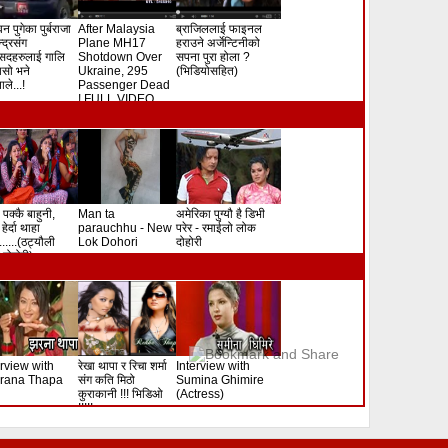
न पुगेका पुर्बराजा
After Malaysia
ब्राजिललाई फाइनल
ेन्द्रसंग
Plane MH17
हराउने अर्जेन्टिनीको
सदहरुलाई गालि
Shotdown Over
सपना पुरा होला ?
े यसो भने
Ukraine, 295
(भिडियोसहित)
ले...!
Passenger Dead
! FULL VIDEO
 पक्कै बाहुनी,
Man ta
अमेरिका पुग्यौ है डिभी
हेर्दा थाहा
parauchhu - New
परेर - रमाईलो लोक
.......(ठट्यौली
Lok Dohori
दोहोरी
दोहोरी)
erview with
रेखा थापा र रिचा शर्मा
Interview with
rana Thapa
संग कति मिठो
Sumina Ghimire
कुराकानी !!! भिडिओ
(Actress)
!!!!!