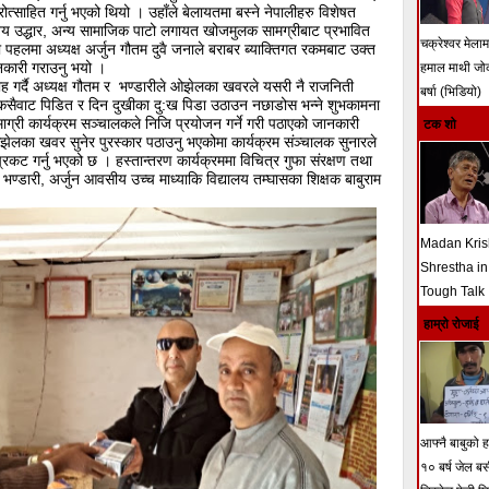
त्साहित गर्नु भएको थियो । उहाँले बेलायतमा बस्ने नेपालीहरु विशेषत
य उद्धार, अन्य सामाजिक पाटो लगायत खोजमुलक सामग्रीबाट प्रभावित
चक्रेश्वर मेला
ो पहलमा अध्यक्ष अर्जुन गौतम दुवै जनाले बराबर ब्याक्तिगत रकमबाट उक्त
नकारी गराउनु भयो ।
हमाल माथी ज
ह गर्दै अध्यक्ष गौतम र भण्डारीले ओझेलका खवरले यसरी नै राजनिती
बर्षा (भिडियो)
 कसैवाट पिडित र दिन दुखीका दु:ख पिडा उठाउन नछाडोस भन्ने शुभकामना
ाग्री कार्यक्रम सञ्चालकले निजि प्रयोजन गर्ने गरी पठाएको जानकारी
टक शो
झेलका खवर सुनेर पुरस्कार पठाउनु भएकोमा कार्यक्रम संञ्चालक सुनारले
प्रकट गर्नु भएको छ । हस्तान्तरण कार्यक्रममा विचित्र गुफा संरक्षण तथा
भण्डारी, अर्जुन आवसीय उच्च माध्याकि विद्यालय तम्घासका शिक्षक बाबुराम
Madan Kri
Shrestha in
Tough Talk
हाम्रो रोजाई
आफ्नै बाबुको हत
१० बर्ष जेल ब