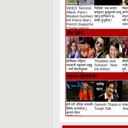
VIDEO: Terrorist
भिडियो: यस कारण
चितव
Attack, Paris |
ब्रोइलर कुखुराको मासु
ज्ञान
Masked Gunmen
खानु हानिकार छ,
सभा
Kill Police Man |
सचेत हुनुहोस् !
गर्दे
French magazine
जनता
Charlie Hebdo
Shooting
लोक दोहोरी
बोर्डिङमा पढ्दिन,
Thyakkai Jodi
हौंली
सरकारी स्कुलमा पढ्छु
Suhauni - New
नाकै 
- नयाँ चेतनामुलक
lok dohori
हुने.
लोकदोहोरी गीत
लोक 
गफगाफ सेलिब्रेटिसँग
हेर्नै पर्ने: तेरिया मगरसँग
Ganesh Thapa in
Int
बिशेष अन्तर्वाता (
Tough Talk
Jha
कृपया शेयर
गरिदिनुहोला)