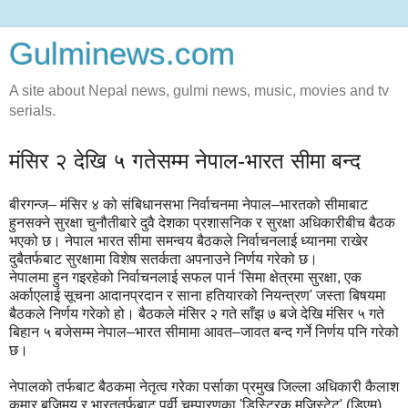
Gulminews.com
A site about Nepal news, gulmi news, music, movies and tv
serials.
मंसिर २ देखि ५ गतेसम्म नेपाल-भारत सीमा बन्द
बीरगन्ज– मंसिर ४ को संबिधानसभा निर्वाचनमा नेपाल–भारतको सीमाबाट
हुनसक्ने सुरक्षा चुनौतीबारे दुवै देशका प्रशासनिक र सुरक्षा अधिकारीबीच बैठक
भएको छ। नेपाल भारत सीमा समन्वय बैठकले निर्वाचनलाई ध्यानमा राखेर
दुबैतर्फबाट सुरक्षामा विशेष सतर्कता अपनाउने निर्णय गरेको छ।
नेपालमा हुन गइरहेको निर्वाचनलाई सफल पार्न 'सिमा क्षेत्रमा सुरक्षा, एक
अर्काएलाई सूचना आदानप्रदान र साना हतियारको नियन्त्रण' जस्ता बिषयमा
बैठकले निर्णय गरेको हो। बैठकले मंसिर २ गते साँझ ७ बजे देखि मंसिर ५ गते
बिहान ५ बजेसम्म नेपाल–भारत सीमामा आवत–जावत बन्द गर्ने निर्णय पनि गरेको
छ।
नेपालको तर्फबाट बैठकमा नेतृत्व गरेका पर्साका प्रमुख जिल्ला अधिकारी कैलाश
कुमार बजिमय र भारततर्फबाट पूर्वी चम्पारणका 'डिस्ट्रिक मजिस्टेट' (डिएम)