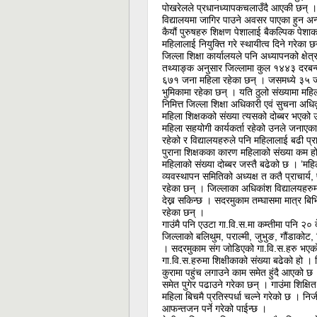
पोखरेलले प्रधानध्यापकचलाउँदै आएकी छन् । 
विद्यालयमा जागिर पाउने अवसर पाएका हुन अन्
कैयौं पुरुषहरु शिक्षण पेशालाई बैकल्पिक पेशाक
महिलालाई नियुक्ति गरे स्थायीत्व दिने गरेका छ
जिल्ला शिक्षा कार्यालयले पनि अध्यापनको क
तथ्याङ्क अनुसार जिल्लामा कुल १४४३ दरबन्
६७१ जना महिला रहेका छन् । जसमध्ये ३५ ज
भुमिकामा रहेका छन् । यति ठुलो संख्यामा मह
निमित्त जिल्ला शिक्षा अधिकारी एवं सुचना अध
महिला शिक्षकको संख्या त्यसको दोब्बर भएको
महिला सहयोगी कार्यकर्ता रहेको उनले जनाएका
रहेको र विद्यालयहरुले पनि महिलालाई बढी प्
पुराना शिक्षकका कारण महिलाको संख्या कम हो’ 
महिलाको संख्या दोब्बर जस्तै बढेको छ । ’महि
व्यवस्थापन समितिको अध्यक्ष त कतै प्राचार्य, 
रहेका छन् । जिल्लाका अधिकांश विद्यालयहरुम
देख्न सकिन्छ । सदरमुकाम तम्घासमा मात्र बिभ
रहेका छन् ।
गाउंमै पनि एउटा गा.वि.स.मा कम्तीमा पनि २०
जिल्लाको बलिथुम, पराल्मी, जुभुङ, गौंडाकोट, 
। सदरमुकाम संग जोडिएको गा.वि.स.हरु भएको हु
गा.वि.स.हरुमा शिक्षीकाको संख्या बढेको हो । 
कुरामा पहुंच लगाउने काम समेत हुंदै आएको छ ।
समेत पुगेर पढाउने गरेका छन् । गाउंमा शिक्षि
महिला बिचमै प्रतिस्पर्धा चल्ने गरेको छ । नि
आफन्तजन पर्ने गरेको पाईन्छ ।