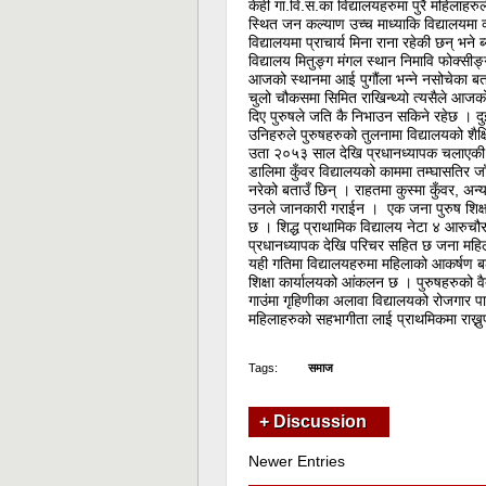
केही गा.वि.स.का विद्यालयहरुमा पुरै महिलाहरु
स्थित जन कल्याण उच्च माध्याकि विद्यालयमा व्
विद्यालयमा प्राचार्य मिना राना रहेकी छन् भने
विद्यालय मितुङ्ग मंगल स्थान निमावि फोक्सीङ
आजको स्थानमा आई पुगौंला भन्ने नसोचेका बताउ
चुलो चौकसमा सिमित राखिन्थ्यो त्यसैले आजको जि
दिए पुरुषले जति कै निभाउन सकिने रहेछ । दुई 
उनिहरुले पुरुषहरुको तुलनामा विद्यालयको शैक
उता २०५३ साल देखि प्रधानध्यापक चलाएकी आ
डालिमा कुँवर विद्यालयको काममा तम्घासतिर जाँ
नरेको बताउँ छिन् । राहतमा कुस्मा कुँवर, अन्य
उनले जानकारी गराईन । एक जना पुरुष शिक्ष
छ । शिद्ध प्राथामिक विद्यालय नेटा ४ आरुचौरम
प्रधानध्यापक देखि परिचर सहित छ जना महिल
यही गतिमा विद्यालयहरुमा महिलाको आकर्षण बढ्
शिक्षा कार्यालयको आंकलन छ । पुरुषहरुको वै
गाउंमा गृहिणीका अलावा विद्यालयको रोजगार पाउनु
महिलाहरुको सहभागीता लाई प्राथमिकमा राख्नुप
Tags:
समाज
+ Discussion
Newer Entries