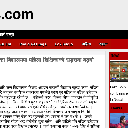
s.com
पाली पात्रो
आवश्यकता
pur FM
Radio Resunga
Lok Radio
साहित्य
समाज
भिडियो
का बिद्यालयमा महिला शिक्षिकाको सङ्ख्या बढ्यो
 सम्म विद्यालयमा शिक्षक आव्हान सम्वन्धी विज्ञापन खुल्दा प्राय: महिला
Fake SMS
बढि मात्रमा वैदेशिक रोजगारमा भएकोेले प्राय पुरै महिला नै महिला उमेदवार
confusing 
ै बाहुल्यता रहेको छ । पछिल्लो चरण जिल्ला शिक्षा कार्यालय कै नियुक्ति
in Nepal
उँछ । गाउँबाट शिक्षित पुरुष शहर पस्ने वा बैदेशिक रोजगार ताक्ने भएका
ब्जा जमाउने अवसर पाएको शैक्षिक क्षेत्रमा चर्चा लल्न थालेको छ ।
Events
ुमबहादुर थापा भन्छन् –म अध्यक्ष रहेको विद्यालय जन जागृति निमावि
्षक आव्हान गरिए होला तर पुरुषकोे उम्ेदवारी नै कम प¥यो । ’ उनले
तयारीमा रहेको भन्दै धोरोमोरो कुरा गर्छन , अनि जहिले पनि महिला उमेदवार
ात्रै पुरष शिक्षक हुनुहुन्छ ।’ जहाँ स्थापना काल २०५७ देखि नै सुशिला