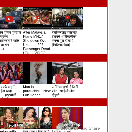
न पुगेका पुर्बराजा
After Malaysia
ब्राजिललाई फाइनल
ेन्द्रसंग
Plane MH17
हराउने अर्जेन्टिनीको
सदहरुलाई गालि
Shotdown Over
सपना पुरा होला ?
े यसो भने
Ukraine, 295
(भिडियोसहित)
ले...!
Passenger Dead
! FULL VIDEO
 पक्कै बाहुनी,
Man ta
अमेरिका पुग्यौ है डिभी
हेर्दा थाहा
parauchhu - New
परेर - रमाईलो लोक
.......(ठट्यौली
Lok Dohori
दोहोरी
दोहोरी)
erview with
रेखा थापा र रिचा शर्मा
Interview with