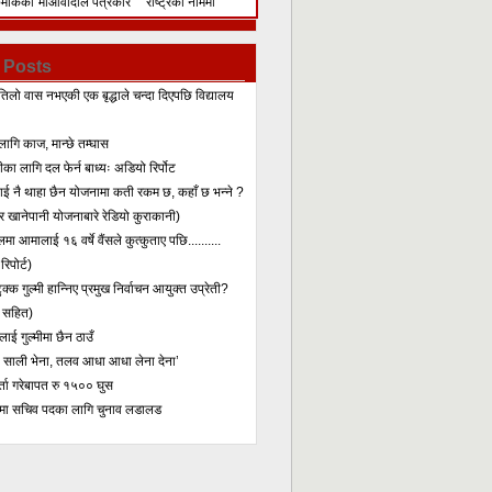
िमेकिको
माओवादीले पत्रकार
राष्ट्रका नाममा
सम्मेलन गरेर के भन्यो?
सम्बोधन
 Posts
तिलो वास नभएकी एक बृद्धाले चन्दा दिएपछि विद्यालय
लागि काज, मान्छे तम्घास
का लागि दल फेर्न बाध्यः अडियो रिर्पोट
लाई नै थाहा छैन योजनामा कती रकम छ, कहाँ छ भन्ने ?
 खानेपानी योजनाबारे रेडियो कुराकानी)
मा आमालाई १६ वर्षे वैंसले कुत्कुताए पछि..........
िपोर्ट)
क्क गुल्मी हान्निए प्रमुख निर्वाचन आयुक्त उप्रेती?
 सहित)
ाई गुल्मीमा छैन ठाउँ
ा साली भेना, तलव आधा आधा लेना देना’
र्ता गरेबापत रु १५०० घुस
मा सचिव पदका लागि चुनाव लडालड