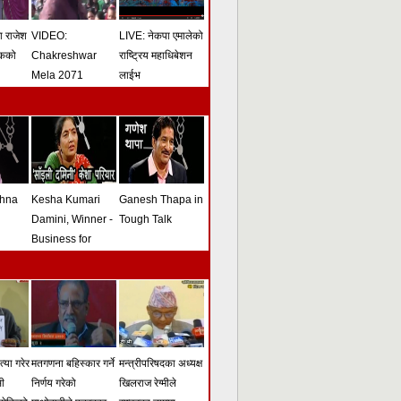
मा राजेश
VIDEO:
LIVE: नेकपा एमालेको
ोकको
Chakreshwar
राष्ट्रिय महाधिबेशन
Mela 2071
लाईभ
shna
Kesha Kumari
Ganesh Thapa in
Damini, Winner -
Tough Talk
Business for
Peace Award -
Tough Talk
्या गरेर
मतगणना बहिस्कार गर्ने
मन्त्रीपरिषदका अध्यक्ष
सी
निर्णय गरेको
खिलराज रेग्मीले