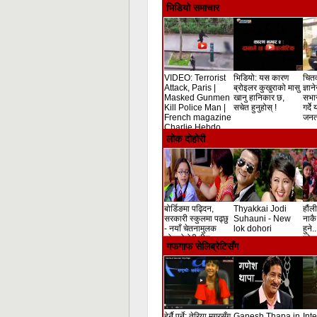
भिडियो समाचार
VIDEO: Terrorist
भिडियो: यस कारण
चितव
Attack, Paris |
ब्रोइलर कुखुराको मासु
ज्ञान
Masked Gunmen
खानु हानिकार छ,
सभा
Kill Police Man |
सचेत हुनुहोस् !
गर्दे
French magazine
जनता
Charlie Hebdo
Shooting
लोक दोहोरी
बोर्डिङमा पढ्दिन,
Thyakkai Jodi
हौंली
सरकारी स्कुलमा पढ्छु
Suhauni - New
नाकै 
- नयाँ चेतनामुलक
lok dohori
हुने.
लोकदोहोरी गीत
लोक 
गफगाफ सेलिब्रेटिसँग
हेर्नै पर्ने: तेरिया मगरसँग
Ganesh Thapa in
Int