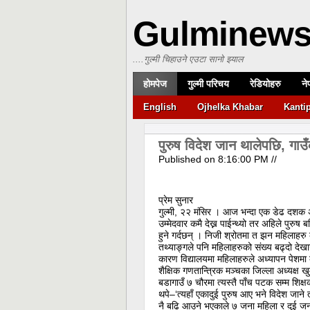
Gulminew
....गुल्मी चिहाउने एउटा सानो झ्याल
होमपेज
गुल्मी परिचय
रेडियोहरु
ने
English
Ojhelka Khabar
Kanti
पुरुष विदेश जान थालेपछि, गाउँ
Published on
8:16:00 PM
//
प्रेम सुनार
गुल्मी, २२ मंसिर । आज भन्दा एक डेढ दशक अघि
उम्मेदवार कमै देख्न पाईन्थ्यो तर अहिले पुरुष 
हुने गर्दछन् । निजी श्रोतमा त झन महिलाहरु क
तथ्याङ्गले पनि महिलाहरुको संख्य बढ्दो देखा
कारण विद्यालयमा महिलाहरुले अध्यापन पेशमा क
शैक्षिक गणतान्त्रिक मञ्चका जिल्ला अध्यक्ष ख
बडागाउँ ७ चौरमा त्यस्तै पाँच पटक सम्म शिक
थपे–‘त्यहाँ एकादुई पुरुष आए भने विदेश जाने 
नै बढि आउने भएकाले ७ जना महिला र दुई जना म