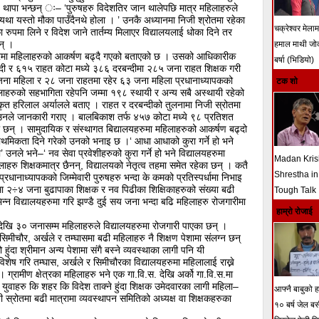
थापा भन्छन् ः– ‘पुरुषहरु विदेशतिर जान थालेपछि मात्र महिलाहरुले
यथा यस्तो मौका पाउँदैनथे होला । ’ उनकै अध्यानमा निजी श्रोतमा रहेका
चक्रेश्वर मेला
ा रुपमा लिने र विदेश जाने तार्तम्य मिलाएर विद्यालयलाई धोका दिने तर
न् ।
हमाल माथी ज
्षेत्रमा महिलाहरुको आकर्षण बढ्दै गएको बताएको छ । उसको आधिकारीक
बर्षा (भिडियो)
दी र ६१५ राहत कोटा मध्ये ३८६ दरबन्दीमा २८५ जना राहत शिक्षक गरी
ना महिला र २८ जना राहतमा रहेर ६३ जना महिला प्रधानाध्यापकको
टक शो
िलाहरुको सहभागिता रहेपनि जम्मा १९८ स्थायी र अन्य सबै अस्थायी रहेको
िकृत हरिलाल अर्यालले बताए । राहत र दरबन्दीको तुलनामा निजी स्रोतमा
 उनले जानकारी गराए । बालबिकाश तर्फ ४५७ कोटा मध्ये ९८ प्रतिशत
 छन् । सामुदायिक र संस्थागत बिद्यालयहरुमा महिलाहरुको आकर्षण बढ्दो
राथमिकता दिने गरेको उनको भनाइ छ ।‘ आधा आधाको कुरा गर्ने हो भने
उनले भने–‘ नव सेवा प्रवेशीहरुको कुरा गर्ने हो भने विद्यालयहरुमा
Madan Kri
लाहरु शिक्षकमात्र छैनन्, विद्यालयको नेतृत्व तहमा समेत रहेका छन् । कतै
Shrestha in
प्रधानाध्यापकको जिम्मेवारी पुरुषहरु भन्दा के कमको प्रतिस्पर्धामा निभाइ
ा २÷४ जना बुढापाका शिक्षक र नव पिढीका शिक्षिकाहरुको संख्या बढी
Tough Talk
िन्न विद्यालयहरुमा गरि झण्डै दुई सय जना भन्दा बढि महिलाहरु रोजगारीमा
हाम्रो रोजाई
 देखि ३० जनासम्म महिलाहरुले विद्यालयहरुमा रोजगारी पाएका छन् ।
सिमीचौर, अर्खले र तम्घासमा बढी महिलाहरु नै शिक्षण पेशामा संलग्न छन्
ंदा श्रीमान अन्य पेशामा संगै बस्ने व्यवस्थाका लागी पनि यी
विशेष गरि तम्घास, अर्खले र सिमीचौरका विद्यालयहरुमा महिलालाई राख्ने
 ग्रामीण क्षेत्रका महिलाहरु भने एक गा.वि.स. देखि अर्को गा.वि.स.मा
त युवाहरु कि शहर कि विदेश ताक्ने हुंदा शिक्षक उमेदवारका लागी महिला–
आफ्नै बाबुको हत
जी स्रोतमा बढी मात्रामा व्यवस्थापन समितिको अध्यक्ष वा शिक्षकहरुका
१० बर्ष जेल ब