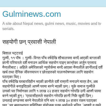
Gulminews.com
A site about Nepal news, gulmi news, music, movies and tv
serials.
सहयोगी छन् प्रवासी नेपाली
बिशाल भट्टराई
गुल्मी, ११ पौष । गुल्मी- विगत पाँच वर्षदेखि शौचालयमा बस्दै आएकी बाग्लाकी
ज्ञानी परियारले दशैं मनाउन आर्थिक सहयोग पाइन् काभ्रेका अर्जुन प्रसाद
मैनालीबाट। अहिले अमेरिकाको न्युयोर्कमा बस्दै आएका मैनालीले ज्ञानीलाई दशैं
खर्च तथा दैनिक जीवनयापन र छोराहरुको पालनपोषणका लागि सहयोग
पठाएका थिए।
पाँच वर्षदेखि घरबारविहीन भएकी ज्ञानीले दशैं राम्ररी मनाउने मात्र हैन, अब
सहयोगीले बनाइदिएको आफ्नै घरमा बस्ने भएकी छन्। युके समाज गुल्मीले
उनको घर निर्माणका लागि १ लाख २२ हजार सहयोग गरेपछि उनी आफ्नै घरमा
बस्ने भएकी हुन्। 'प्रवासीहरुले सहयोग गरेपछि ज्ञानी निकै खुसी छिन्।
उनलाई लण्डनमा बस्ने नेपालीले पनि थप १ लाख ३० हजार रकम पठाएका
छन्,' घर ब्यवस्थापन समितिका संयोजक पुनम अर्यालले भनिन्, 'आफ्नो दुःखले