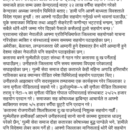
समाजले हालःसम्म उक्त केन्द्रलाई मात्र २२ लाख रुपैँया सहयोग गरेको
केन्द्रका अध्यक्ष जनार्दन घिमिरेले बताए। 'हामी पनि आफ्नै बाध्यता विवशताले
विदेश गएका हुन्छौं। तर आफ्नो गाउँठाउँमा सहयोग गर्नुपर्छ भन्ने भावनf पलाउँछ,'
युके समाजका मिडिया तथा आइटी सेक्रेटरी फणीन्द्र भट्टराई भन्छन्, 'हामी
सबैले थोरै-थोरै जम्मा गरेर दिएको पैसाले कसैलाई ठूलो सहयोग बन्छ।'
प्रवासमा रहेका नेपालीले आफ्ना प्रतिनिधिमार्फत जिल्लामा सहयोगको याचना
गरिरहेका ब्यक्ति र संस्थालाई समय समयमा सहयोग पठाइरहेका छन्।
अमेरीका, बेलायत, लण्डनजस्ता धेरै आम्दनी हुने देशमात्र हैन थोरै आम्दानी हुने
देशमा रहेका नेपालीले पनि सहयोग पठाइरहेका छन्।
कतारमा बस्ने गुल्मेलीले एउटा संस्था नै गठन गरेर कतारमा दुःख पर्नेलाई
सघाउँछन्। उनीहरुले जिल्लामा पनि समय समयमा विपद्‍मा परेकालाई
सघाइरहेका छन्। गुल्मी सेवा समाज दोहा कतारले केही महिना अगाडि हस्तिचौर
गाविसका ब्लड क्यान्सर पीडित रमेश घिमिरेलाई सहयोग पठाएका थिए।
उनीहरुले आइतबार पनि सदरमुकाम तम्घासमा एक कार्यक्रम गरेर जिल्लाका २
जना मृगौला पीडितलाई सहयो गरे। ठूलोलुम्पेक–५ की मृगौला पीडित तिलमाया
तरामु र नेटा–५ का मृगौला पीडित गोपाल परियारलाई संस्थाबाट २५/२५ हजार
सहयोग प्रदान गरे। समाजका सह कोषाध्यक्ष झबिन्द्र आचार्यले त आफ्नो
ब्यक्तिगत रुपमा ५/५ हजार रुपैँया छुट्टै पनि प्रदान गरे।
'कतारमा रोजगारीको शिलशिलामा दुःख पाउनेलाई निशुल्क सहयोग गर्छौं।
गुल्मेलीहरु हामीकहाँ आएभने उनीहरुलाई सानो सानो काममा दूतावास धाउनु
परेको छैन्,' गुल्मी सेवा समाज दोहा कतारका कोषाध्यक्ष बुद्ध पाण्डेले भने, 'हामीले
पनि विदेशमा लेबर काम गर्ने हो। आफ्नो जिल्लाका मानिसलाई थोरै धेरै सहयोग