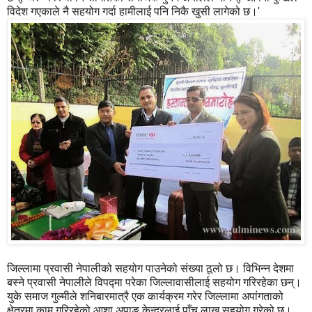
विदेश गएकाले नै सहयोग गर्दा हामीलाई पनि निकै खुसी लागेको छ।'
जिल्लामा प्रवासी नेपालीको सहयोग पाउनेको संख्या ठूलो छ। विभिन्न देशमा
बस्ने प्रवासी नेपालीले विपद्‍मा परेका जिल्लावासीलाई सहयोग गरिरहेका छन्।
युके समाज गुल्मीले शनिबारमात्रै एक कार्यक्रम गरेर जिल्लामा अपांगताको
क्षेत्रमा काम गरिरहेको आशा अपाङ केन्द्रलाई पाँच लाख सहयोग गरेको छ।