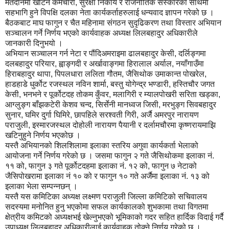
मतदानमा खटिने कर्मचारी, सुरक्षा निकाय र राजनीतिक संस्कारका साथमा
सहभागि हुने विपक्षि दलका नेता कार्यकर्ताहरुलाई धन्यवाद ज्ञापन गरेको छ ।
बैठकबाट माघ फागुन र चैत महिनामा संगठन सुदृढिकरण तथा विस्तार अभियान
सञ्चालन गर्ने निर्णय भएको कार्यवाहक अध्यक्ष लिलबहादुर अधिकारीले
जानकारी दिनुभयो ।
अभियान सञ्चालन गर्न नेटा र पौंदिअमराइमा ढालबहादुर केसी, दर्लिङ्गमा
दलबहादुर परियार, ह्वाङ्गदी र अर्खावाङ्गमा हिरालाल अर्याल, नयाँगाउँमा
हिराबहादुर थापा, पिपलधारा ललिता गौतम, जैसिथोक उमाकान्त पोखरेल,
हाडहाडे धुर्कोट रजस्थल नविन शार्मा, बस्तु योगेन्द्र भण्डारी, हस्तिचौर जगत
केसी, भनभने र पूर्कोटदह तोकम कुँवर, मलागिरी र म्यालपोखरी सरिता खड्का,
आग्लुङ्ग बाँझकटेरी केशव चन्द, सिर्सेनी मानध्वज जिसी, मरभुङ्ग सिवबहादुर
सुनार, घमिर दुर्गा घिमिरे, छापहिले सरश्वती गिरी, अर्जै अमरपुर नारायण
पराजुली, इस्मारजस्थल दोहोली नारायण पैयानी र दर्लामचौरमा कृष्णरायमाझि
खटिनुहुने निर्णय भएकोछ ।
यस्तै अभियानको शिलशिलामा इलाका स्तरिय अगुवा कार्यकर्ता भेलाको
आयोजना गर्ने निर्णय गरेको छ । जसमा फागुन २ गते जैसिथोकमा इलाका नं.
११ को, फागुन ३ गते पूर्कोटदहमा इलाका नं. १२ को, फागुन ७ नेटाको
जैसिपोखरामा इलाका नं १० को र फागुन १० गते अर्जैमा इलाका नं. १३ को
इलाका भेला सम्पन्नछन् ।
यस्तै यस कमिटिका अध्यक्ष लक्ष्मण पराजुली जिल्ला कमिटिको सचिवालय
सदस्यमा मनोनित हुनु भएकोमा सफल कार्यकालको शुभकामा तथा विगतमा
क्षेत्रीय कमिटको अध्यक्षभई खेल्नुभएको भूमिकाको गदर सहित हार्दिक विदाई गर्दै
उपाध्यक्ष लिलबहादुर अधिकारीलाई कार्यवाहक तोक्ने निर्णय गरेको छ ।