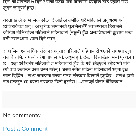
दिन, चौथोपटक ७ दिन र पाँचौं पटक पाँच दिनसम्म घरदेखि टाढै रहेको गाउँ
लुक्न जानुपर्ने हुन्छ।
यस्ता खाले सामाजिक रुढिवादीलाई आजभोलि धेरै महिलाले अनुशरण गर्न
छोडिसकेका छन्। आधुनिक समाजको घुलमिलसँगै स्वास्थ्यका हिसाबले
जोखिम मोलिरहेका महिलाले महिनावारी (नछुने) हुँदा अन्धविश्वासी कुरामा भन्दा
बढी स्वास्थ्यमा ध्यान दिने गर्छन्।
सामाजिक एवं धार्मिक संस्कारअनुसार महिलाले महिनावारी भएको समयमा लुक्न
नजाने र भित्र पस्ने गरेमा पाप लाग्ने, अशुभ हुने, देउता रिसाउँछन् भन्ने प्रचलन
छ। अझ अधिकांश महिलाले त महिनावारी हुँदा के गरी छोइएको रहेछ भने पनि
त्यो पाप कटाउन व्रत बस्ने गर्छन्। घरमा समेत महिला महिनावारी भएमा दूध
खान दिइँदैन। सभ्य समाजमा यस्ता गलत संस्कार विस्तारै हट्दैछ। तसर्थ हामी
सबै एकजुट भए यस्ता संस्कार छिटो हट्नेछ। -अन्नपूर्ण पोस्ट दैनिकबाट
No comments:
Post a Comment