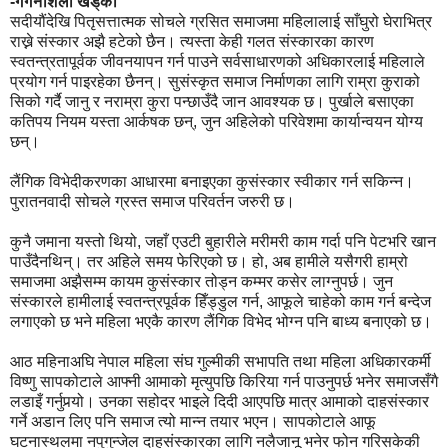
-गगनशिला खड्का
सदीयौंदेखि पितृसत्तात्मक सोचले ग्रसित समाजमा महिलालाई साँघुरो घेराभित्र
राख्ने संस्कार अझै हटेको छैन। त्यस्ता केही गलत संस्कारका कारण
स्वतन्त्रतापूर्वक जीवनयापन गर्न पाउने सर्वसाधारणको अधिकारलाई महिलाले
प्रयोग गर्न पाइरहेका छैनन्। सुसंस्कृत समाज निर्माणका लागि राम्रा कुराको
सिको गर्दै जानु र नराम्रा कुरा पन्छाउँदै जान आवश्यक छ। पुर्खाले बसाएका
कतिपय नियम यस्ता आर्कषक छन्, जुन अहिलेको परिवेशमा कार्यान्वयन योग्य
छन्।
लैंगिक विभेदीकरणका आधारमा बनाइएका कुसंस्कार स्वीकार गर्न सकिन्न।
पुरातनवादी सोचले ग्रस्त समाज परिवर्तन जरुरी छ।
कुनै जमाना यस्तो थियो, जहाँ एउटी बुहारीले मरीमरी काम गर्दा पनि पेटभरि खान
पाउँदैनथिन्। तर अहिले समय फेरिएको छ। हो, अब हामीले यसैगरी हाम्रो
समाजमा अझैसम्म कायम कुसंस्कार तोड्न कम्मर कसेर लाग्नुपर्छ। जुन
संस्कारले हामीलाई स्वतन्त्रपूर्वक हिँड्डुल गर्न, आफूले चाहेको काम गर्न बन्देज
लगाएको छ भने महिला भएकै कारण लैंगिक विभेद भोग्न पनि बाध्य बनाएको छ।
आठ महिनाअघि नेपाल महिला संघ गुल्मीकी सभापति तथा महिला अधिकारकर्मी
विष्णु सापकोटाले आफ्नी आमाको मृत्युपछि किरिया गर्न पाउनुपर्छ भनेर समाजसँगै
लडाइँ गर्नुपर्‍यो। उनका सहोदर भाइले दिदी आएपछि मात्र आमाको दाहसंस्कार
गर्ने अडान लिए पनि समाज त्यो मान्न तयार भएन। सापकोटाले आफू
घटनास्थलमा नपुगुन्जेल दाहसंस्कारका लागि नलैजानू भनेर फोन गरिसकेकी