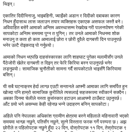
थिइन्।
एकातिर दिदीभिनाजु, भाइबहिनी, ज्वाइँको अडान र दिदीको दबाबका कारण
निधन हुँदासाथ लास जलाउन तयार व्यक्तिहरू एकाएक असफल जस्तै बने।
अविवाहित बसेरै आमाको अन्तिम अवस्थासम्म रेखदेख गरी पालनपोषण गरेकी
सापकोटा अन्तिम समयमा पुग्न त पुगिन्। तर उनले आमाको निधनमा शोक
मनाउनु त कता हो कता आमालाई छोरा र छोरी दुवैले दागबत्ती दिन पाउनुपर्छ
भनेर उल्टै रोइकराइ पो गर्नुपर्‍यो।
आमाको निधन भएपछि दाहसंस्कारका लागि शाहघाट पुगेका मलामीसँग उनले
पैंठेजोरी खेलेर दागबत्ती त दिइन् तर फेरि किरिया बस्न पाउनुपर्छ भनेर
लड्नुपर्‍यो। सामाजिक चुनौतीको सामना गर्दै सापकोटाले भाइसँगै किरियामा
बसिन्।
यी सबै घटनाक्रम हेर्दा लाग्छ एउटी सन्तानले आफ्नी आमाका लागि समर्पित हुन
खोज्दा पनि हाम्रो सामाजिक कुरीतिले त्यसलाई सहजरूपमा स्वीकार्न सक्दैन।
अबका दिनमा चेलीले यस्ता कुसंस्कार हटाउन आआफ्नो ठाउँबाट उठ्नुपर्छ।
आँट गर्‍यो भने असम्भव केही रहेनछ भन्ने उदाहरण बनिन् सापकोटा।
अहिले पनि नेपालका अधिकांश ग्रामीण क्षेत्रमा बस्ने महिलाले महिनावारी भएको
समयमा भान्छा नछुने, पतिसँग नछुने, सुत्ने विस्तारा फरक गर्ने परम्परा छ। अझ
छोरीले त पहिलोपटक नछुने हुँदा २२ दिन, दोस्रोपटक ११ दिन, तेस्रोपटक ९