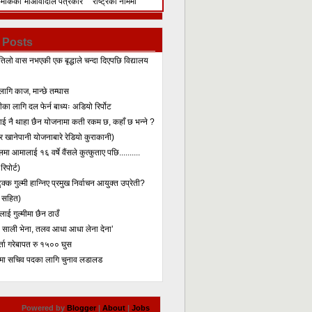
िमेकिको
माओवादीले पत्रकार
राष्ट्रका नाममा
सम्मेलन गरेर के भन्यो?
सम्बोधन
 Posts
तिलो वास नभएकी एक बृद्धाले चन्दा दिएपछि विद्यालय
लागि काज, मान्छे तम्घास
का लागि दल फेर्न बाध्यः अडियो रिर्पोट
लाई नै थाहा छैन योजनामा कती रकम छ, कहाँ छ भन्ने ?
 खानेपानी योजनाबारे रेडियो कुराकानी)
मा आमालाई १६ वर्षे वैंसले कुत्कुताए पछि..........
िपोर्ट)
क्क गुल्मी हान्निए प्रमुख निर्वाचन आयुक्त उप्रेती?
 सहित)
ाई गुल्मीमा छैन ठाउँ
ा साली भेना, तलव आधा आधा लेना देना’
र्ता गरेबापत रु १५०० घुस
मा सचिव पदका लागि चुनाव लडालड
Powered by
Blogger
|
About
|
Jobs