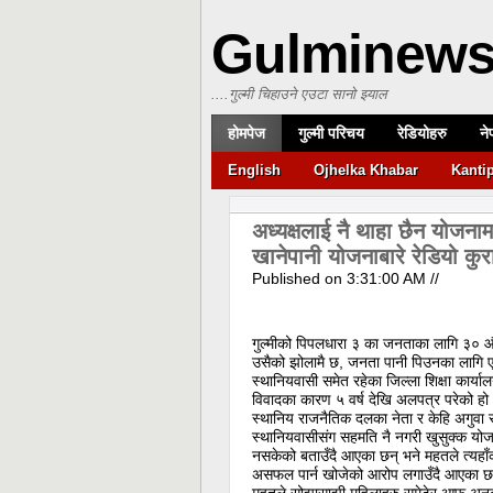
Gulminew
....गुल्मी चिहाउने एउटा सानो झ्याल
होमपेज
गुल्मी परिचय
रेडियोहरु
ने
English
Ojhelka Khabar
Kanti
अध्यक्षलाई नै थाहा छैन योजन
खानेपानी योजनाबारे रेडियो कु
Published on
3:31:00 AM
//
गुल्मीको पिपलधारा ३ का जनताका लागि ३० औ
उसैको झोलामै छ, जनता पानी पिउनका लागि एक
स्थानियवासी समेत रहेका जिल्ला शिक्षा कार्य
विवादका कारण ५ वर्ष देखि अलपत्र परेको हो
स्थानिय राजनैतिक दलका नेता र केहि अगुवा
स्थानियवासीसंग सहमति नै नगरी खुसुक्क योज
नसकेको बताउँदै आएका छन् भने महतले त्यहाँका
असफल पार्न खोजेको आरोप लगाउँदै आएका छ