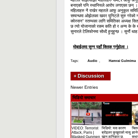
महतले सोझासाझी महिलाहरु समेटेर आफु अनु
बनाएको पनि स्थानियले आरोप लगाएका छन् । 
महिलाहरु नै राखेर महतले आफु अनुकुल समित
सम्वन्धमा ओझेलका खवर युनिटले सुरु गरेको न
क्वेस्सन" स्तम्भका लागि समितिका अध्यक्ष स
छ त्यो योजानाको रकम कति हो र अन्य के के 
सुनारले टेलिफोनमा सोध्दै हुनुहुन्छ । सुनौं थ
मोबाईलमा सुन्न यहाँ क्लिक गर्नुहोला ।
Tags:
Audio
,
Hamrai Gulmima
+ Discussion
Newer Entries
भिडियो समाचार
VIDEO: Terrorist
भिडियो: यस कारण
चितव
Attack, Paris |
ब्रोइलर कुखुराको मासु
ज्ञान
Masked Gunmen
खानु हानिकार छ,
सभा