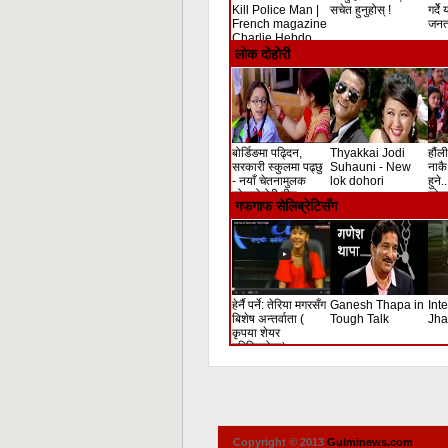
Kill Police Man |
सचेत हुनुहोस् !
गर्दे
French magazine
जनता
Charlie Hebdo
Shooting
लोक दोहोरी
बोर्डिङमा पढ्दिन,
Thyakkai Jodi
हौंली
सरकारी स्कुलमा पढ्छु
Suhauni - New
नाकै 
- नयाँ चेतनामुलक
lok dohori
हुने.
लोकदोहोरी गीत
लोक 
गफगाफ सेलिब्रेटिसँग
हेर्नै पर्ने: तेरिया मगरसँग
Ganesh Thapa in
Int
बिशेष अन्तर्वाता (
Tough Talk
Jha
कृपया शेयर
गरिदिनुहोला)
Copyright © 2013
Gulminews.com