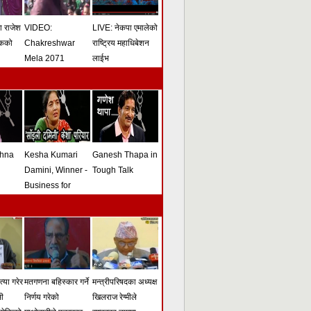
मा राजेश
VIDEO:
LIVE: नेकपा एमालेको
ोकको
Chakreshwar
राष्ट्रिय महाधिबेशन
Mela 2071
लाईभ
shna
Kesha Kumari
Ganesh Thapa in
Damini, Winner -
Tough Talk
Business for
Peace Award -
Tough Talk
्या गरेर
मतगणना बहिस्कार गर्ने
मन्त्रीपरिषदका अध्यक्ष
सी
निर्णय गरेको
खिलराज रेग्मीले