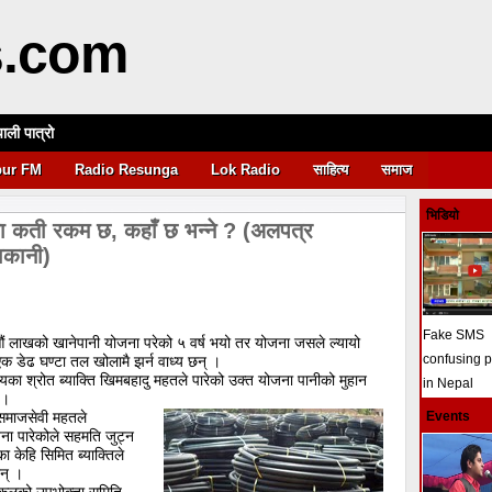
s.com
पाली पात्रो
आवश्यकता
pur FM
Radio Resunga
Lok Radio
साहित्य
समाज
भिडियो
ामा कती रकम छ, कहाँ छ भन्ने ? (अलपत्र
राकानी)
Fake SMS
ं लाखको खानेपानी योजना परेको ५ वर्ष भयो तर योजना जसले ल्यायो
confusing 
 डेढ घण्टा तल खोलामै झर्न वाध्य छन् ।
ालयका श्रोत ब्याक्ति खिमबहादु महतले पारेको उक्त योजना पानीको मुहान
in Nepal
 ।
 समाजसेवी महतले
Events
ना पारेकोले सहमति जुट्न
 केहि सिमित ब्याक्तिले
न् ।