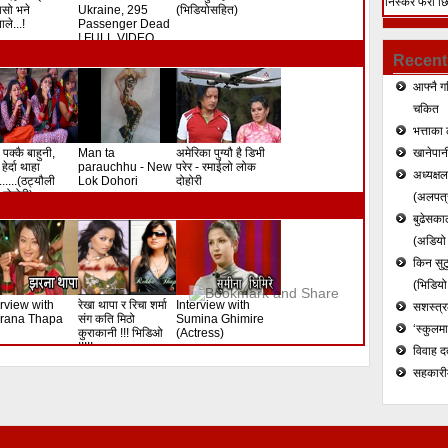
निस्केर फेरी छ
े यसो भने
Ukraine, 295
(भिडियोसहित)
ले...!
Passenger Dead
हत्या (भिडियो)
! FULL VIDEO
Recent
आफ्नै ग
चकित
भत्ताका 
 पक्कै बाहुनी,
Man ta
अमेरिका पुग्यौ है डिभी
खानेपानी
हेर्दा थाहा
parauchhu - New
परेर - रमाईलो लोक
अध्यक्ष
.......(ठट्यौली
Lok Dohori
दोहोरी
दोहोरी)
(अलपत्र
बुढेसकाल
(अडियो र
किन सुटु
(भिडियो
erview with
रेखा थापा र रिचा शर्मा
Interview with
सशस्त्रल
rana Thapa
संग कति मिठो
Sumina Ghimire
‘स्कुलम
कुराकानी !!! भिडिओ
(Actress)
!!!!!
विवाह द
सहकारी