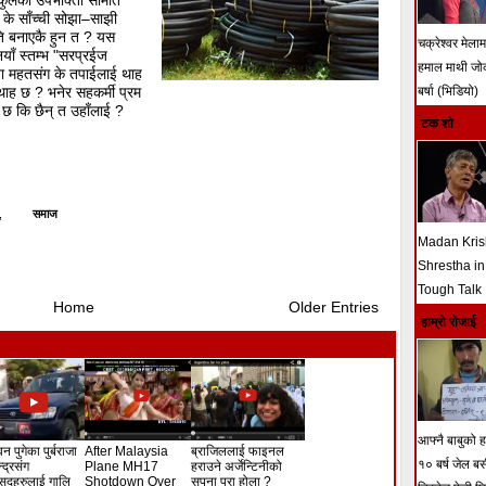
कुलको उपभोक्ता समिति
के साँच्ची सोझा–साझी
ि बनाएकै हुन त ? यस
चक्रेश्वर मेला
याँ स्तम्भ "सरप्रईज
हमाल माथी ज
िता महतसंग के तपाईलाई थाह
थाह छ ? भनेर सहकर्मी प्रम
बर्षा (भिडियो)
ाह छ कि छैन् त उहाँलाई ?
टक शो
,
समाज
Madan Kri
Shrestha in
Tough Talk
Home
Older Entries
हाम्रो रोजाई
आफ्नै बाबुको हत
न पुगेका पुर्बराजा
After Malaysia
ब्राजिललाई फाइनल
१० बर्ष जेल ब
ेन्द्रसंग
Plane MH17
हराउने अर्जेन्टिनीको
सदहरुलाई गालि
Shotdown Over
सपना पुरा होला ?