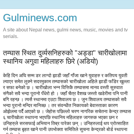
Gulminews.com
A site about Nepal news, gulmi news, music, movies and tv
serials.
तम्घास स्थित दुर्व्यसनिहरुको "अड्डा" चारीखोलामा
स्थानिय अगुवा महिलाहरु छिरे (अडियो)
केहि दिन अघि सम्म डर लाग्दो झाडी जहाँ गाँजा खाने युवाहरु र कतिपय युवती
ल्याएर समेत लुक्ने सदरमुकाम तम्घासको चारीखोला अहिले झाडी फाँडेर खुल्ला
र सफा बनेको छ । चारीखोला भन्न वित्तिकै तम्घासमा मानव वस्ती सुरुवात
संगैको सवै भन्दा पुरानो पँधेरो हो । जहाँ चैत्र वैशख जस्तो खडेरीमा पनि पानी
बगि रहन्छ । त्यसै स्थानमा एउटा शिवालय छ । जुन शिवालय तम्घासको सवै
भन्दा पुरानो मन्दिर मानिन्न्छ । तर संवन्धीत निकायको बेवास्ताका कारण
ओझेलमा पर्दै आएको छ । जेहोस पछिल्लो चरण नागरिक सचेतना केन्द्र तम्घास
६ चारीखोला स्थापना भएपछि स्थानिय महिलाहरु जागरुक भएका छन र
उनिहरु्ले सरसफाई अभियान तिब्र पारेका छन् । उनिहरुलाई थप प्रोत्साहित
गर्न तम्घास बृहत खाने पानी उपभोक्ता समितिले सुचना केन्द्रको बोर्ड स्थापना