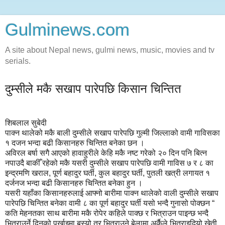
Gulminews.com
A site about Nepal news, gulmi news, music, movies and tv
serials.
दुम्सीले मकै सखाप पारेपछि किसान चिन्तित
शिबलाल सुबेदी
पाक्न थालेको मकै बाली दुम्सीले सखाप पारेपछि गुल्मी जिल्लाको वामी गाविसका
१ दजन भन्दा बढी किसानहरु चिन्तित बनेका छन ।
अविरल बर्षा सगै आएको हावाहुरीले केहि मकै नष्ट गरेको २० दिन पनि बित्न
नपाउदै बाकीँ रहेको मकै यसरी दुम्सीले सखाप पारेपछि वामी गाविस ७ र ८ का
इन्द्रमणि खराल, पूर्ण बहादुर घर्ती, कुल बहादुर घर्ती, पुतली खत्री लगायत १
दर्जनज भन्दा बढी किसानहरु चिन्तित बनेका हुन ।
यसरी यहाँका किसानहरुलाई आफ्नो बारीमा पाक्न थालेको वाली दुम्सीले सखाप
पारेपछि चिन्तित बनेका वामी ८ का पूर्ण बहादुर घर्ती यसो भन्दै गुनासो पोक्छन “
कति मेहनतका साथ बारीमा मकै रोपेर कहिले पाक्छ र भित्राउन पाइन्छ भन्दै
भित्राउर्ने दिनको पर्खाइमा बस्यो तर भित्राउने बेलामा अर्कैले भित्राइदियो खेती