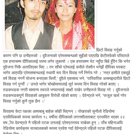
छिटो विवाह गर्नुको
कारण पनि छ उनीहरुको । दुवैजनाको प्रेमसम्बन्धको सुइँको पाएपछि केटीतर्फको परिवारले
एक हप्तासम्म दीपिकालाई घरमा लगेर लुकायो । एक हप्तासम्म भेट नहुँदा बिहे हुँदैन कि भनेर
दुवैजना निकै अतालिएका थिए । तर साँचो प्रेमलाई कसैले रोक्दैन भनेझैं दीपिका घरबाट
भागेर आएपछि प्रेमसम्बन्धलाई स्थायी रूप दिन विवाह गर्ने निर्णय गरे । 'नत्र हामीले एकदुई
वर्ष विवाह नगर्ने योजना बनाएका थियौं,' दुवैले एकसाथ भने, 'पारिवारिक असमझदारीले छिटो
विवाह गर्न पुग्यौं ।' उनले भागेर चोखोमायालाई मूर्त रूपमा दिन विवाह गरेको बताए ।
तडकभडक नगरी सामान्य तवरले भगवान्लाई साक्षी राखेर उनीहरुले विवाह गरे । दुवैजनाले
तडकभडकपूर्ण विवाहको आफूहरु विरोधी रहेको बताए । देवेन्द्रले भने, 'फजुल खर्च गरेर
विवाह गर्नुको कुनै तुक छैन ।'
विवाहमा केटा पक्षका आमाबाबु बाहेक कोही थिएनन् । पोखराको सुनौलो रेडियोमा
प्राविधिकको रूपमा कार्यरत १८ वर्षीया दीपिकाको लगनशीलताबाट प्रभावित भएका २२
वषर्ीय देवन्द्रले नै पहिलो पटक उनलाई प्रेमप्रस्ताव राखेका हुन् । पाँच महिनाअघि
रेडियोमा कार्यक्रम सञ्चालकको रूपमा प्रवेश गर्दा देवेन्द्रले पहिलो पटक दीपिकालाई
देखेका थिए ।