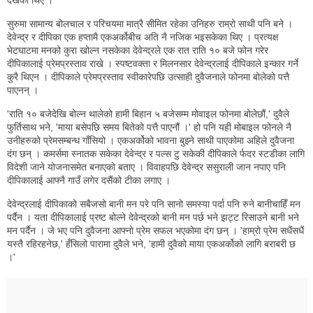
सुरुमा सामान्य बोलचाल र परिचयमा मात्रै सीमित रहेका उनिहरु राम्रो साथी पनि बने ।
देवेन्द्र र दीपिका एक हप्तामै एकअर्कोबीच अति नै नजिक भइसकेका थिए । प्रत्यक्ष
भेटघाटमा मनको कुरा खोल्न नसकेका देवेन्द्रले एक रात राति १० बजे फोन गरेर
दीपिकालाई प्रेमप्रस्ताव राखे । स्पष्टवक्ता र मिलनसार देवेन्द्रलाई दीपिकाले इन्कार गर्ने
कुरै थिएन । दीपिकाले प्रेमप्रस्ताव स्वीकारेपछि उत्साही दुवैजनाले फोनमा बोलेको पत्तै
पाएनन् ।
'राति १० बजेदेखि बोल्न थालेको हामी बिहान ५ बजेसम्म मोवाइल फोनमा बोलेछौं,' दुवैले
फुर्तिसाथ भने, 'माया बसेपछि समय बितेको पत्तै पाएनौं ।' हो पनि यही मोबाइल फोनले नै
उनीहरुको प्रेमसम्बन्ध गाँसियो । एकअर्कोको भावना बुझ्ने साथी पाएकोमा अहिले दुवैजना
दंग छन् । कमर्समा स्नातक सकेका देवेन्द्र र पल्स टु सकेकी दीपिकाले र्फदर स्टडीका लागि
विदेशी जाने योजनासमेत बनाएको बताए । विवाहपछि देवेन्द्र ससुराली जान नपाए पनि
दीपिकालाई आफ्नै गाउँ लगेर दसैंको टीका लगाए ।
देवेन्द्रलाई दीपिकाको सबैजसो बानी मन परे पनि सानो समस्या पर्दा पनि रुने बानीचाहिँ मन
पर्दैन । यता दीपिकालाई प्रष्ट बोल्ने देवेन्द्रको बानी मन पर्छ भने झट्ट रिसाउने बानी भने
मन पर्दैन । जे भए पनि दुवैजना आफ्नो प्रेम सफल भएकोमा दंग छन् । 'हाम्रो प्रेम सधैंसधैं
यस्तै रहिरहनेछ,' हँसिलो पारामा दुवैले भने, 'हामी दुवैको माया एकअर्कोको लागि बराबरी छ
।'