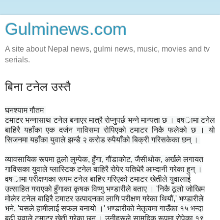
Gulminews.com
A site about Nepal news, gulmi news, music, movies and tv
serials.
बिना टनेल उस्तै
घनश्याम गौतम
टमाटर भन्नासाथ टनेल बनाएर मात्रै रोप्नुपर्छ भन्ने मान्यता छ । वषर्ामा टनेल
बाहिरै यहाँका एक दर्जन गाविसमा रोपिएको टमाटर निकै फलेको छ । यो
सिजनमा यहाँका युवाले झन्डै २ करोड रुपैयाँको बिक्री गरिसकेका छन् ।
व्यावसायिक रूपमा ठूलो लुम्पेक, हुँगा, गौंडाकोट, जैसीथोक, अर्खले लगायत
गाविसका युवाले प्लास्टिक टनेल बाहिरै रोपेर यतिधेरै आम्दानी गरेका हुन् ।
वषर्ामा परीक्षणका रूपम टनेल बाहिर गरिएको टमाटर खेतीले युवालाई
उत्साहित गराएको हुँगाका कृषक विष्णु भण्डारीले बताए । 'निकै ठूलो जोखिम
मोलेर टनेल बाहिरै टमाटर उत्पादनका लागि परीक्षण गरेका थियौं,' भण्डारीले
भने, 'यसले हामीलाई सफल बनायो ।' भण्डारीको नेतृत्वमा गाउँका १५ भन्दा
बढी युवाले टमाटर खेती गरेका छन् । उनीहरूले सामूहिक रूपमा रोपेका १९