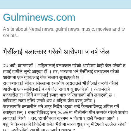
Gulminews.com
A site about Nepal news, gulmi news, music, movies and tv
serials.
भैसींलाई बलात्कार गरेको आरोपमा ५ वर्ष जेल
२७ भदौ, काठमाडौं । महिलालाई बलात्कार गरेको आरोपमा केही जेल परेको त
तपाई हामीले सुन्दै आएका हौं । तर, भारतमा भने भैसींलाई बलात्कार गरेको
आरोपमा एक युवकलाई जेल सजाय सुनाइएको छ ।
राजस्थानको सीकर जिल्लामा स्थानीय अदालतले भौसींलाई करणी गरेको
आरोपमा एक व्यक्तिलाई ५ वर्ष जेल सजाय सुनाएको हो । अदालतले
बजवारीलाल भनिने बन्नालाई हजार भारु जरिवानाको पनि लगाएको छ ।
जरिवाना रकम नतिरे उनले थप ६ महिना जेल बस्नु पर्नेछ ।
फैसलापछि बनबारीले भने आफू निर्देश भएको भन्दै फैसलाविरुद्ध अपिल गर्ने
बताएका छन् । बनबारीविरुद्ध सन् २००७ मा भौसीसँग यौन सम्पर्क गरेको आरोप
लगाएको थियो । तर, छानविनका क्रममा ५ वित्यो र हालै फैसला आयो ।
पशु चिकित्सकको रिपोर्टमा समेत भैसीमा मानव शुक्राणु भेटिएको उल्लेख रहेको
छ । -एजेन्सीको सहयोगमा अन्लाईन खबरबाट