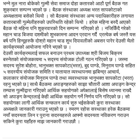
भन्ने मुल नारा बोकेको गुल्मी सेवा समाज दोहा कतारको आठौ पूर्ण बैठक गत
शुक्रबार सम्पन्न भएको छ । बैठक संस्थाका अध्यक्ष भरत सापकोटाको
अध्यक्षतामा बसेको थियो । सो बैठकमा संस्थाका अन्य पदाधिकारीहरु लगायत
कतारबासी गुल्मेलीहरुको उपस्थिति रहेको थियो । हरेक महिना बस्दै आएको
बैठक यो महिना पनि शुक्रवारको दिन सम्पन्न गरिएको हो । नजिकिँदै गरेको
महान चाड बिजया दशमीको शुभकामना आदन प्रदान गर्दै प्रत्येक बर्ष जस्तै यस
बर्ष पनि हिन्दूहरुकै दोश्रो महान चाड शुभ दिपावलीको अबसर पारेर देउसी भैलो
कार्यक्रमको आयोजना गरिने भएको छ ।
देउसी कार्यक्रमलाई सफल बनाउन प्रथम उपाध्यक्ष श्री बिजय बिक्रम
बस्नेतको संयोजकत्वमा ५ सद्स्य संयोजक टोली गठन गरिएको छ । जस्मा
सदस्य सुरेश बोहोरा, भानुभक्त सापकोटा(भरत), बुद्द पाण्डे, मिनुराम पाण्डे सहित
५ सदस्यीय संयोजक समिति र यातायात व्यस्थापनमा झबिन्द्र आचार्य,
कलाकार संयोजक मिनुराम पाण्डे तथा व्यवस्थापक भानुभक्त सापकोटा (भरत)
रहनु भएको छ | साथै बैठकमा अपाङ्गहरुको साझा चौतारी आशा अपाङ्ग केन्द्र
तम्घास गुल्मीद्वारा गरिएको आर्थिक सहयोगको अपेक्षालाई बिसेष ध्यानमा राख्दै
सो अपाङ्ग केन्द्रलाई केही आर्थिक सहयोग गर्ने निर्णय पनि गरिएको छ। सो
सहयोगका लागी आर्थिक सन्कलन कार्य सुरु भईसकेको कुरा सस्थाका
अध्यक्षले जानकारी गराउनु भएको छ । स्मरण रहोस सस्थाका हरेक बैठकमा
नयाँ सदस्यता लिन र पुराना सदस्यहरुले आफ्नो सदस्यता नविकरण गराउन
सकिने कुरा यहाँहरु माझ जानकारी गराउछौ ।