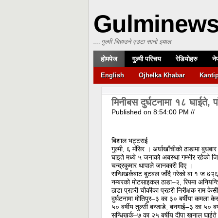
Gulminew
....गुल्मी चिहाउने एउटा सानो झ्याल
होमपेज
गुल्मी परिचय
रेडियोहरु
ने
English
Ojhelka Khabar
Kanti
मिनीबस दुर्घटनामा १८ घाईते, प
Published on
8:54:00 PM
//
बिशाल भट्टराई
गुल्मी, ६ मंसिर । अर्घाखाँचीको ठाडामा बुधब
घाइते मध्ये ५ जनाको अबस्था गम्भीर रहेको जि
चन्द्रकुमार थापाले जानकारी दिए ।
सन्धिखर्कबाट बुटबल जाँदै गरेको बा १ ज ७
नम्बरको मोटसाइकल ठाडा–२, रिपमा अनियन्
ठाडा प्रहरी चौकीका प्रहरी निरीक्षक राम केस
दुर्घटनामा मोतिपुर–३ का ३० बर्षीया कमला केस
५० बर्षीय तुल्सी बन्जाडे, बनगाई–३ का ५० बर्
सन्धिखर्क–७ का २५ बर्षीय दीपा खनाल घाईत