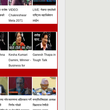
मा राजेश
VIDEO:
LIVE: नेकपा एमालेको
ोकको
Chakreshwar
राष्ट्रिय महाधिबेशन
Mela 2071
लाईभ
shna
Kesha Kumari
Ganesh Thapa in
Damini, Winner -
Tough Talk
Business for
Peace Award -
Tough Talk
्या गरेर
मतगणना बहिस्कार गर्ने
मन्त्रीपरिषदका अध्यक्ष
सी
निर्णय गरेको
खिलराज रेग्मीले