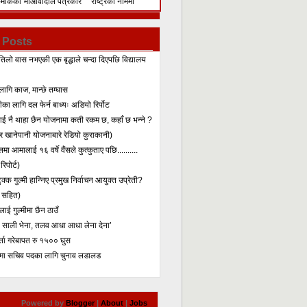
िमेकिको
माओवादीले पत्रकार
राष्ट्रका नाममा
सम्मेलन गरेर के भन्यो?
सम्बोधन
 Posts
तिलो वास नभएकी एक बृद्धाले चन्दा दिएपछि विद्यालय
लागि काज, मान्छे तम्घास
का लागि दल फेर्न बाध्यः अडियो रिर्पोट
लाई नै थाहा छैन योजनामा कती रकम छ, कहाँ छ भन्ने ?
 खानेपानी योजनाबारे रेडियो कुराकानी)
मा आमालाई १६ वर्षे वैंसले कुत्कुताए पछि..........
िपोर्ट)
क्क गुल्मी हान्निए प्रमुख निर्वाचन आयुक्त उप्रेती?
 सहित)
ाई गुल्मीमा छैन ठाउँ
ा साली भेना, तलव आधा आधा लेना देना’
र्ता गरेबापत रु १५०० घुस
मा सचिव पदका लागि चुनाव लडालड
Powered by
Blogger
|
About
|
Jobs