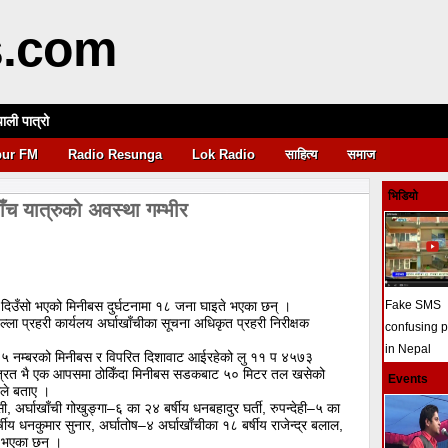
s.com
पाली पात्रो
आवश्यकता
pur FM
Radio Resunga
Lok Radio
साहित्य
समाज
भिडियो
ाँच यात्रुको अवस्था गम्भीर
ार दिउँसो भएको मिनीबस दुर्घटनामा १८ जना घाइते भएका छन् ।
Fake SMS
ल्ला प्रहरी कार्यलय अर्घाखाँचीका सूचना अधिकृत प्रहरी निरीक्षक
confusing 
in Nepal
२६५ नम्बरको मिनीबस र विपरित दिशावाट आईरहेको लु ११ प ४५७३
त्रित भै एक आपसमा ठोकिँदा मिनीबस सडकबाट ५० मिटर तल खसेको
Events
ीले बताए ।
ी, अर्घाखाँची गोखुङ्गा–६ का २४ बर्षीय धनबहादुर घर्ती, रुपन्देही–५ का
षीय धनकुमार सुनार, अर्घातोष–४ अर्घाखाँचीका १८ बर्षीय राजेन्द्र बलाल,
े भएका छन् ।