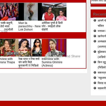
निस्केर फेरी छ
हत्या (भिडियो)
Recent
आफ्नै ग
 पक्कै बाहुनी,
Man ta
अमेरिका पुग्यौ है डिभी
चकित
हेर्दा थाहा
parauchhu - New
परेर - रमाईलो लोक
.......(ठट्यौली
Lok Dohori
दोहोरी
भत्ताका 
दोहोरी)
खानेपानी
अध्यक्ष
(अलपत्र
बुढेसकाल
(अडियो र
erview with
रेखा थापा र रिचा शर्मा
Interview with
rana Thapa
संग कति मिठो
Sumina Ghimire
किन सुटु
कुराकानी !!! भिडिओ
(Actress)
(भिडियो
!!!!!
सशस्त्रल
‘स्कुलम
विवाह द
सहकारी