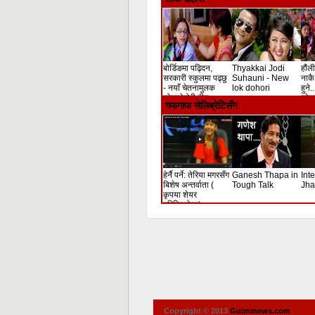
बोर्डिङमा पढ्दिन,
Thyakkai Jodi
हौंली
सरकारी स्कुलमा पढ्छु
Suhauni - New
नाकै 
- नयाँ चेतनामुलक
lok dohori
हुने.
लोकदोहोरी गीत
लोक 
गफगाफ सेलिब्रेटिसँग
हेर्नै पर्ने: तेरिया मगरसँग
Ganesh Thapa in
Int
बिशेष अन्तर्वाता (
Tough Talk
Jha
कृपया शेयर
गरिदिनुहोला)
Copyright © 2013
Gulminews.com