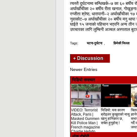
त्यस्तै दुर्घटनामा सन्धिखर्क–७ का ६० बर्ष
अर्घाखाँचीका २० बर्षीय रीता खनाल, गोखुङ्ग
रन्जीता श्रेष्ठ, धारापानी–२ अर्घाखाँचीका १७
नुवाकोट–७ अर्घाखाँचीका २० बर्षीय मनु थापा
घाईते १५ जनाको पहिचान भएपनि अन्य तीन जन
उपचारका लागि लुम्बिनी अञ्चल अस्पताल बु
Tags:
घटना-दुर्घटना
,
छिमेकी जिल्ला
+ Discussion
Newer Entries
भिडियो समाचार
VIDEO: Terrorist
भिडियो: यस कारण
चितव
Attack, Paris |
ब्रोइलर कुखुराको मासु
ज्ञान
Masked Gunmen
खानु हानिकार छ,
सभा
Kill Police Man |
सचेत हुनुहोस् !
गर्दे
French magazine
जनता
Charlie Hebdo
Shooting
लोक दोहोरी