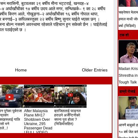
ीय रोसन मरासिनी, बुटवलका २९ बर्षीय मीना भट्टराई, खनदह–४
ा–४ अर्घाखाँचीका १४ बर्षीय उदय आले मगर, सन्धिखर्क– ९ का २८ बर्षीय
चक्रेश्वर मेला
 बर्षीय किरण आले, गोखुङ्गा–२ अर्घाखाँचीका १६ बर्षीय गोपाल थापा,
 र बनगाई–३ कपिलबस्तुका २२ बर्षीय बिष्णु सुनार घाईते भएका छन् ।
हमाल माथी ज
ा बोल्न नसक्ने अवस्थामा रहेकाले पहिचान हुन सकेको छैन । घाईतेलाई
बर्षा (भिडियो)
टवल पठाईएको छ ।
टक शो
Madan Kri
Home
Older Entries
Shrestha in
Tough Talk
हाम्रो रोजाई
न पुगेका पुर्बराजा
After Malaysia
ब्राजिललाई फाइनल
ेन्द्रसंग
Plane MH17
हराउने अर्जेन्टिनीको
सदहरुलाई गालि
Shotdown Over
सपना पुरा होला ?
े यसो भने
Ukraine, 295
(भिडियोसहित)
आफ्नै बाबुको हत
ले...!
Passenger Dead
१० बर्ष जेल ब
! FULL VIDEO