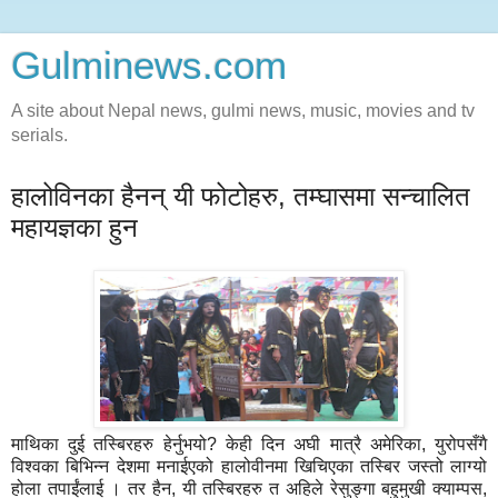
Gulminews.com
A site about Nepal news, gulmi news, music, movies and tv
serials.
हालोविनका हैनन् यी फोटोहरु, तम्घासमा सन्चालित
महायज्ञका हुन
माथिका दुई तस्बिरहरु हेर्नुभयो? केही दिन अघी मात्रै अमेरिका, युरोपसँगै
विश्वका बिभिन्न देशमा मनाईएको हालोवीनमा खिचिएका तस्बिर जस्तो लाग्यो
होला तपाईंलाई । तर हैन, यी तस्बिरहरु त अहिले रेसुङ्गा बहुमुखी क्याम्पस,