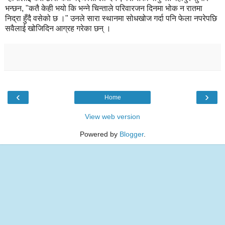
भन्छन, "कतै केही भयो कि भन्ने चिन्ताले परिवारजन दिनमा भोक न रातमा
निद्रा हुँदै वसेको छ ।" उनले सारा स्थानमा सोधखोज गर्दा पनि फेला नपरेपछि
सवैलाई खोजिदिन आग्रह गरेका छन् ।
‹
›
Home
View web version
Powered by
Blogger
.