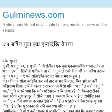
Gulminews.com
A site about Nepal news, gulmi news, music, movies and tv
serials.
२१ बर्षिय युवा एक हप्तादेखि वेपत्ता
प्रेम सुनार
गुल्मी, फागुन २६ । गुल्मीको सिर्सेनीका एक युवा एकहप्तादेखि घरवाट वेपत्ता
भएका छन् । सिर्सेनी गाविस वडा नं. १ कुमाल खर्क निवासी २१ बर्षिय वसन्त
सुनार फागुन १९ गते साँझदेखि घरवाट वेपत्ता भएका हुन् ।
गत शनिवार साँझ घरदेखि तल पर्ने हाट वजार सिमलटारीमा झरेका उनी
साँझसम्म सिमलटारीमै रहेका र साथमा एकपैसा पनि नभएकोले कतै जानुको
साटो कुनै अनर्थ भयो कि भनेर परिवारजन चिन्तामा रहेको सिमलटारीका
समाजसेवी सुर्यवहादुर जिसीले वताए । समान्य जिन्स पाईन्ट टोपीसितको
ज्याकेट र गोरो वर्णका उनलाई देख्ने जो कोहीले प्रहरी र परिवारलाई सुचना
दिनेलाई उचित पुरस्कारको पनि व्यवस्था गरिएका छ ।
"हामीलाई कतै छोरो कतै गएजस्तो लाग्दैन", वसन्तका वावु मैत वहादुर सुनार