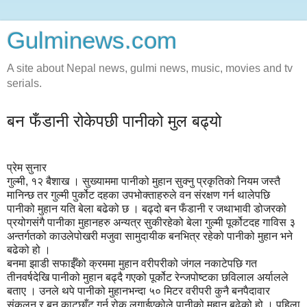
Gulminews.com
A site about Nepal news, gulmi news, music, movies and tv
serials.
बन फँडानी रोकेपछी पानीको मुल बढ्यो
प्रेम सुनार
गुल्मी, १२ बैशाख । सुख्याममा पानीको मुहान सुक्नु प्रकृतिको नियम जस्तै
मानिन्छ तर गुल्मी पुर्कोट दहका उपभोक्ताहरुले वन संरक्षण गर्न थालेपछि
पानीको मुहान यति बेला बढेको छ । बढ्दो बन फँडानी र जथाभावी डोजरको
प्रयोगसंगै पानीका मुहानहरु अन्यत्र सुकीरहेको बेला गुल्मी पूर्कोटदह गाविस ३
अन्तर्गतको काउलेपोखरी मजुवा सामुदायीक बनभित्र रहेको पानीको मुहान भने
बढेको हो ।
बनमा झाडी सफाईँको क्रममा मुहान वरीपरीको जंगल नकाटेपछि गत
तीनवर्षदेखि पानीको मुहान बढ्दै गएको पूर्कोट रेन्जपोष्टका छविलाल अर्यालले
बताए । उनले थपे पानीको मुहानभन्दा ५० मिटर वरीपरी कुनै बनपैदावार
संकलन र बन काटछाँट गर्न रोक लगाईएकोले पानीको मुहान बढेको हो । पहिला