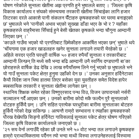
घोषण गरेकोले सुन्तला खेतीमा अझ प्रगति हुने भुषालले बताए । ‘जिल्ला कृषि
विकास कार्यालय र संघको संमन्वयमा तरकारी खेतीमा सिंचाईका लागि हजार
लिटरका दरले आकाशे पानी संकलन घैँटाहरु कृषकहरुको घर घरमा बनाइएको
छ’ भुषालले भने ‘पानीको अभाव भएको सुख्खा डाँडा भएर के भो र ? यहाँका
कृषकहरुले वाह्रैमासा सिँचाई हुने बेसी खेतका कृषकले भन्दा चौगुना आम्दानी
लिएका छन् ।’
‘काउले गाउँमा भएको यो प्रगतिबाट छिमेकीहरु आकर्षित भएका छन्’ भुषाले थपे
‘चोँयगामा एक हजार खाडलहरु खनेर सुन्तला लगाउने तयारी भैरहेको छ ।’
अहिले सरदर प्रति घरधुरी वार्षिक ५० हजार रुपैयाँ सुन्तला र तरकारीबाट
आम्दानी लिन्छन् ति मध्ये सवै भन्दा बढि आम्दानी उनै स्वर्गिय दण्डपाणी बा’का
छोराहरुले वार्षिक डेढ देखि २ लाख रुपैयाँसम्म लिने गर्नु भएको छ भुषालले भने
यो गाउँ सुन्तला पकेट क्षेत्र हुनुमा उहाँको देन छ ।’ उनका अनुसार हर्दिनेटाका
कैयौ विदेश जान भिषा हातमा लिएर बसेका युवा युवतीहरु समेत विदेश हापेर
ब्यबसायिक तरकारी र सुन्तला खेतीमा लागेका छन् ।
स्थानिय शिक्षक समेत रहेका विष्णुप्रसाद पन्थ विउ, विजन उत्पादनको नर्सरी
सञ्चालन गर्दै आएका छन् । उनको बारीमा कोदो मकै फल्दैन पुरै सुन्तलाको
वोटहरु हुर्किँदै छन् । उनि सहित प्रत्येक घरधुरीका बारीमा सुन्तलाका बोटहरु
हुर्किदै गरेको देख्न सकिन्छ । अत्यन्तै राम्रो सम्भावना र त्यहाँका कृषकहरुको
पौरख देखेपछि सिङ्गो हर्दिनेटा गाविसलाई सुन्तला पकेट क्षेत्र घोषण गरिएको
जिल्ला कृषि विकास कार्यालयले जनाएको छ ।
‘२१ सय वेर्ना लगाउँदै रहेका छौ उनले भने ५० वोट भन्दा तल लगाउने कृषकहरु
हाम्रो प्राथामिकतामा पर्दैनन त्यो भन्दा माथी विरुवा लगाउनेहरुलाई विरुवामा