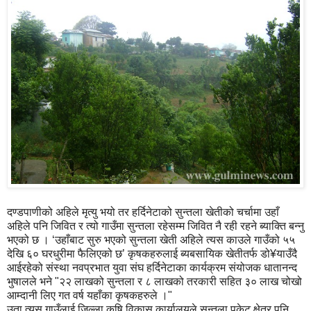
दण्डपाणीको अहिले मृत्यु भयो तर हर्दिनेटाको सुन्तला खेतीको चर्चामा उहाँ
अहिले पनि जिवित र त्यो गाउँमा सुन्तला रहेसम्म जिवित नै रही रहने ब्याक्ति बन्नु
भएको छ । ‘उहाँबाट सुरु भएको सुन्तला खेती अहिले त्यस काउले गाउँको ५५
देखि ६० घरधुरीमा फैलिएको छ’ कृषकहरुलाई ब्यबसायिक खेतीतर्फ डो¥याउँदै
आईरहेको संस्था नवप्रभात युवा संघ हर्दिनेटाका कार्यक्रम संयोजक धातानन्द
भुषालले भने "२२ लाखको सुन्तला र ८ लाखको तरकारी सहित ३० लाख चोखो
आम्दानी लिए गत वर्ष यहाँका कृषकहरुले ।"
उता त्यस गाउँलाई जिल्ला कृषि विकास कार्यालयले सुन्तला पकेट क्षेत्र पनि