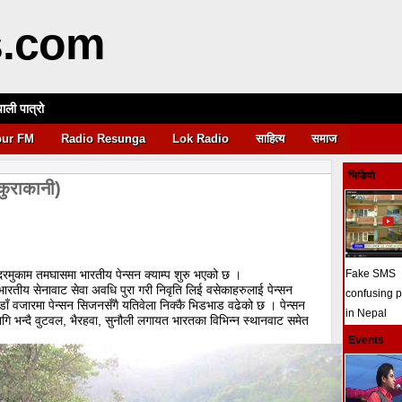
s.com
पाली पात्रो
आवश्यकता
pur FM
Radio Resunga
Lok Radio
साहित्य
समाज
भिडियो
कुराकानी)
सदरमुकाम तमघासमा भारतीय पेन्सन क्याम्प शुरु भएको छ ।
Fake SMS
ारतीय सेनावाट सेवा अवधि पुरा गरी निवृति लिई वसेकाहरुलाई पेन्सन
confusing 
ेछेडाँ वजारमा पेन्सन सिजनसँगै यतिवेला निक्कै भिडभाड वढेको छ । पेन्सन
in Nepal
गि भन्दै वुटवल, भैरहवा, सुनौली लगायत भारतका विभिन्न स्थानवाट समेत
Events