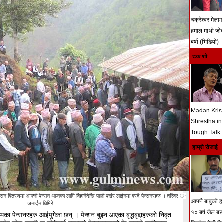
चक्रेश्वर मेला
हमाल माथी ज
बर्षा (भिडियो)
टक शो
Madan Kri
Shrestha in
Tough Talk
हाम्रो रोजाई
्सन वितरणमा आफ्नो पेन्सन थाप्नका लागि विहानैदेखि पालो पर्खेर लाईनमा वस्दै पेन्सनरहरु । तस्विर ः
आफ्नै बाबुको हत
जनार्दन घिमिरे
१० बर्ष जेल ब
मका पेन्सनरहरु आईपुगेका छन् । पेन्शन बुझ्न आएका बृद्धबृद्दाहरुको निवृत