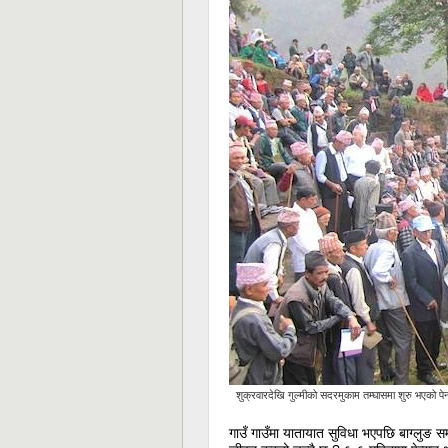
शुक्रवारदेखि गुल्मीको सदरमुकाम तम्घासमा शुरु भएको पेन
गाउँ गाउँमा यातायात सुविधा भएपछि बाग्लुङ सम्