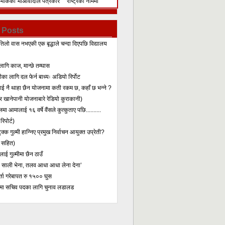
िमेकिको
माओवादीले पत्रकार
राष्ट्रका नाममा
सम्मेलन गरेर के भन्यो?
सम्बोधन
 Posts
तिलो वास नभएकी एक बृद्धाले चन्दा दिएपछि विद्यालय
लागि काज, मान्छे तम्घास
का लागि दल फेर्न बाध्यः अडियो रिर्पोट
लाई नै थाहा छैन योजनामा कती रकम छ, कहाँ छ भन्ने ?
 खानेपानी योजनाबारे रेडियो कुराकानी)
मा आमालाई १६ वर्षे वैंसले कुत्कुताए पछि..........
िपोर्ट)
क्क गुल्मी हान्निए प्रमुख निर्वाचन आयुक्त उप्रेती?
 सहित)
ाई गुल्मीमा छैन ठाउँ
ा साली भेना, तलव आधा आधा लेना देना’
र्ता गरेबापत रु १५०० घुस
मा सचिव पदका लागि चुनाव लडालड