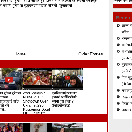
पेर छोरा-बुहारी वा छोरीलाई बुझाउने पेन्सनरहरुको के-कस्तो प्रतिकृया
निस्केर फेरी छ
सन क्याम्प पुगेर ति बृद्धहरुसंग गरेको रेडियो कुराकानी:
हत्या (भिडियो)
Recent
आफ्नै ग
चकित
भत्ताका 
खानेपानी
अध्यक्ष
Home
Older Entries
(अलपत्र
बुढेसकाल
(अडियो र
किन सुटु
(भिडियो
सशस्त्रल
न पुगेका पुर्बराजा
After Malaysia
ब्राजिललाई फाइनल
‘स्कुलम
ेन्द्रसंग
Plane MH17
हराउने अर्जेन्टिनीको
सदहरुलाई गालि
Shotdown Over
सपना पुरा होला ?
विवाह द
े यसो भने
Ukraine, 295
(भिडियोसहित)
ले...!
Passenger Dead
सहकारी
! FULL VIDEO