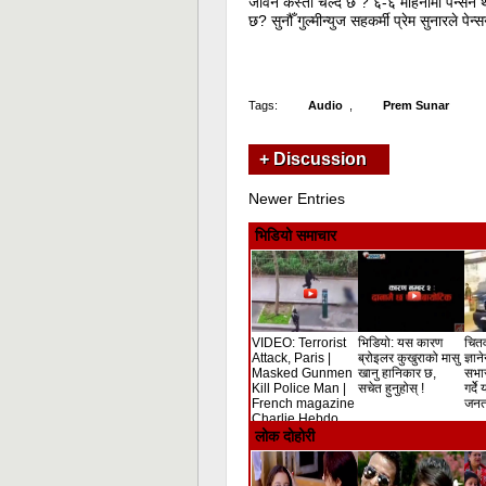
जीवन कस्तो चल्दै छ ? ६-६ महिनामा पेन्सन था
छ? सुनौँ गुल्मीन्युज सहकर्मी प्रेम सुनारले पेन्
Tags:
Audio
,
Prem Sunar
+ Discussion
Newer Entries
भिडियो समाचार
VIDEO: Terrorist
भिडियो: यस कारण
चितव
Attack, Paris |
ब्रोइलर कुखुराको मासु
ज्ञान
Masked Gunmen
खानु हानिकार छ,
सभा
Kill Police Man |
सचेत हुनुहोस् !
गर्दे
French magazine
जनता
Charlie Hebdo
Shooting
लोक दोहोरी