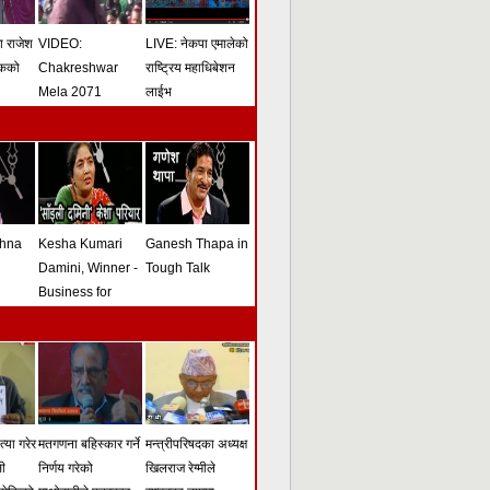
मा राजेश
VIDEO:
LIVE: नेकपा एमालेको
ोकको
Chakreshwar
राष्ट्रिय महाधिबेशन
Mela 2071
लाईभ
shna
Kesha Kumari
Ganesh Thapa in
Damini, Winner -
Tough Talk
Business for
Peace Award -
Tough Talk
्या गरेर
मतगणना बहिस्कार गर्ने
मन्त्रीपरिषदका अध्यक्ष
सी
निर्णय गरेको
खिलराज रेग्मीले