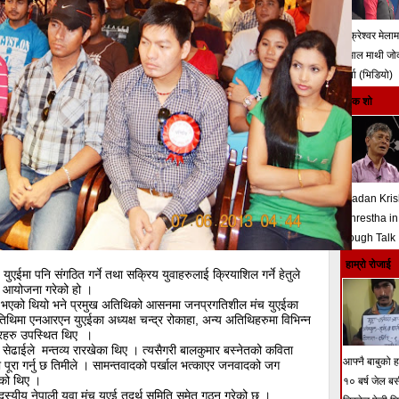
चक्रेश्वर मेला
हमाल माथी ज
बर्षा (भिडियो)
टक शो
Madan Kri
Shrestha in
Tough Talk
हाम्रो रोजाई
एईमा पनि संगठित गर्ने तथा सक्रिय युवाहरुलाई क्रियाशिल गर्ने हेतुले
ेला आयोजना गरेको हो ।
गर्नु भएको थियो भने प्रमुख अतिथिको आसनमा जनप्रगतिशील मंच युएईका
अतिथिमा एनआरएन युएईका अध्यक्ष चन्द्र रोकाहा, अन्य अतिथिहरुमा विभिन्न
ारहरु उपस्थित थिए ।
त सेढाईले मन्तव्य रारखेका थिए । त्यसैगरी बालकुमार बस्नेतको कविता
आफ्नै बाबुको हत
ा पूरा गर्नु छ तिमीले । सामन्तवादको पर्खाल भत्काएर जनवादको जग
को थिए ।
१० बर्ष जेल ब
सदस्यीय नेपाली युवा मंच युएई तदर्थ समिति समेत गठन गरेको छ ।