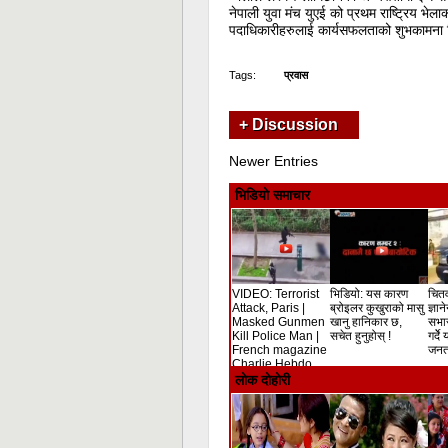
नेपाली युवा मंच युएई को प्रथम राष्ट्रिय भे
पदाधिकारीहरुलाई कार्यसफलताको शुभकामना 
Tags:
प्रवास
+ Discussion
Newer Entries
भिडियो समाचार
VIDEO: Terrorist
भिडियो: यस कारण
चितव
Attack, Paris |
ब्रोइलर कुखुराको मासु
ज्ञान
Masked Gunmen
खानु हानिकार छ,
सभा
Kill Police Man |
सचेत हुनुहोस् !
गर्दे
French magazine
जनता
Charlie Hebdo
Shooting
लोक दोहोरी