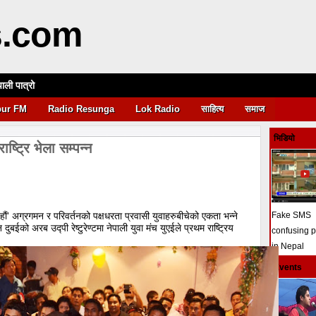
s.com
पाली पात्रो
आवश्यकता
pur FM
Radio Resunga
Lok Radio
साहित्य
समाज
भिडियो
ष्ट्रि भेला सम्पन्न
एक हौं' अग्रगमन र परिवर्तनको पक्षधरता प्रवासी युवाहरुबीचेको एकता भन्ने
Fake SMS
बईको अरब उद्पी रेष्टुरेण्टमा नेपाली युवा मंच युएईले प्रथम राष्ट्रिय
confusing 
in Nepal
Events