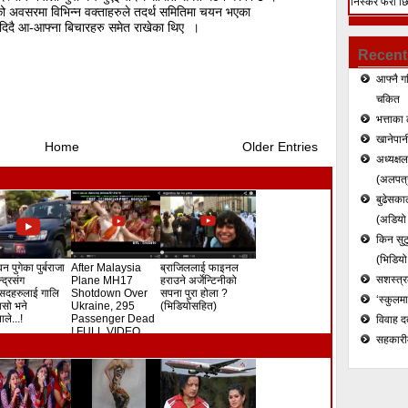
निस्केर फेरी छ
लाको अवसरमा विभिन्न वक्ताहरुले तदर्थ समितिमा चयन भएका
हत्या (भिडियो)
दिदै आ-आफ्ना बिचारहरु समेत राखेका थिए ।
Recent
आफ्नै ग
चकित
भत्ताका 
खानेपानी
Home
Older Entries
अध्यक्ष
(अलपत्र
बुढेसकाल
(अडियो र
किन सुटु
(भिडियो
न पुगेका पुर्बराजा
After Malaysia
ब्राजिललाई फाइनल
सशस्त्रल
ेन्द्रसंग
Plane MH17
हराउने अर्जेन्टिनीको
सदहरुलाई गालि
Shotdown Over
सपना पुरा होला ?
‘स्कुलम
े यसो भने
Ukraine, 295
(भिडियोसहित)
ले...!
Passenger Dead
विवाह द
! FULL VIDEO
सहकारी