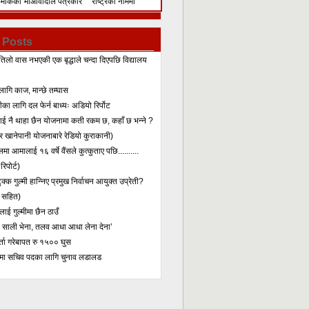
िमेकिको
माओवादीले पत्रकार
राष्ट्रका नाममा
सम्मेलन गरेर के भन्यो?
सम्बोधन
 Posts
तिलो वास नभएकी एक बृद्धाले चन्दा दिएपछि विद्यालय
लागि काज, मान्छे तम्घास
का लागि दल फेर्न बाध्यः अडियो रिर्पोट
लाई नै थाहा छैन योजनामा कती रकम छ, कहाँ छ भन्ने ?
 खानेपानी योजनाबारे रेडियो कुराकानी)
मा आमालाई १६ वर्षे वैंसले कुत्कुताए पछि..........
िपोर्ट)
क्क गुल्मी हान्निए प्रमुख निर्वाचन आयुक्त उप्रेती?
 सहित)
ाई गुल्मीमा छैन ठाउँ
ा साली भेना, तलव आधा आधा लेना देना’
र्ता गरेबापत रु १५०० घुस
मा सचिव पदका लागि चुनाव लडालड