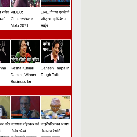
मा राजेश
VIDEO:
LIVE: नेकपा एमालेको
ोकको
Chakreshwar
राष्ट्रिय महाधिबेशन
Mela 2071
लाईभ
shna
Kesha Kumari
Ganesh Thapa in
Damini, Winner -
Tough Talk
Business for
Peace Award -
Tough Talk
्या गरेर
मतगणना बहिस्कार गर्ने
मन्त्रीपरिषदका अध्यक्ष
सी
निर्णय गरेको
खिलराज रेग्मीले