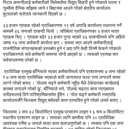
स्टिल कम्पनीलाई कर्मचारीको मिलेमतोमा विद्युत् बिक्री हुने गरेकाले पाल्पा र
गुल्मीमा दैनिक साँझमा जाने र बिहानमा आउने गरेको क्षेत्रीय कार्यालय
बुटवलको स्रोतले जानकारी दिएको छ ।
३३ हजार ग्राहक रहेको प्राधिकरणमा १९ वर्ष अगाडि कार्यालय स्थापना गर्ने
समयमै ४६ जनाको दरबन्दी थियो । जतिबेला प्राधिकरणका ४ हजार मात्र
ग्राहक थिए । ग्राहक बढेर ३३ हजार पुग्दा भएको ४६ दरबन्दीमध्ये पनि अहिले
जम्मा १४ जना कर्मचारी कार्यरत छन् । सरुवा भएर आउने कर्मचारीलाई
राजनीतिक संगठनहरूको हस्तक्षेप हुने र आए पनि केही दिनमै र्फकने गरेकाले
प्राधिकरणले सधै कर्मचारी समस्या भोग्दै आएको छ । त्यसको प्रत्यक्ष मार
सर्वसाधरणमा परेको छ ।
प्राविधिक प्रमुख बाँनियाले भएका कर्मचारीमध्ये पनि प्रशासनमा ७ जना रहेको
र ७ जना मात्र प्राविधिक भएकाले बत्ती जानासाथ फल्ट पत्ता लगाउनै समय
लाग्ने गरेको बताए । 'पोलमा चढ्ने कर्मचारी नहुँदा मैले ठेकेदारका मान्छेलाई
काममा लगाउने गरेको छु', बाँनियाले भने, 'पोलमा चढाएर काम गराएबापत
उनीहरूलाई दिने पारिश्रमिकसमेत हुँदैन ।' पोल चढ्ने कर्मचारी नभएपछि
कार्यालयसँगै फिल्डमा विद्युत् मर्मतको काम प्रभावित हुने गरेको उनले बताए ।
जिल्लामा २ सय ४२ किलोमिटर प्रमुख प्रसारण लाइन र ६ सय ७ किलोमिटर
स्थानीय प्रशारण लाइन छ । त्यसका लागि कम्तीमा पनि २० प्राविधिक
आवश्यक पर्नेमा ७ जनाले मात्र काम चलाउनुपरेको छ । त्यसमा पनि एक जना