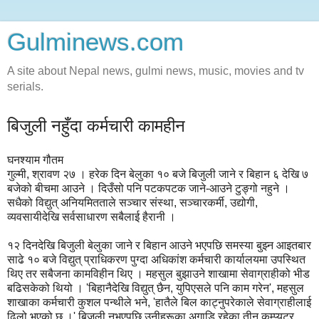
Gulminews.com
A site about Nepal news, gulmi news, music, movies and tv
serials.
बिजुली नहुँदा कर्मचारी कामहीन
घनश्याम गौतम
गुल्मी, श्रावण २७ । हरेक दिन बेलुका १० बजे बिजुली जाने र बिहान ६ देखि ७
बजेको बीचमा आउने । दिउँसो पनि पटकपटक जाने-आउने टुङ्गो नहुने ।
सधैको विद्युत् अनियमितताले सञ्चार संस्था, सञ्चारकर्मी, उद्योगी,
व्यवसायीदेखि सर्वसाधारण सबैलाई हैरानी ।
१२ दिनदेखि बिजुली बेलुका जाने र बिहान आउने भएपछि समस्या बुझ्न आइतबार
साढे १० बजे विद्युत् प्राधिकरण पुग्दा अधिकांश कर्मचारी कार्यालयमा उपस्थित
थिए तर सबैजना कामविहीन थिए । महसुल बुझाउने शाखामा सेवाग्राहीको भीड
बढिसकेको थियो । 'बिहानैदेखि विद्युत् छैन, युपिएसले पनि काम गरेन', महसुल
शाखाका कर्मचारी कुशल पन्थीले भने, 'हातैले बिल काट्नुपरेकाले सेवाग्राहीलाई
ढिलो भएको छ ।' बिजुली नभएपछि उनीहरूका अगाडि रहेका तीन कम्प्युटर