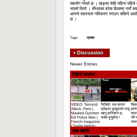
सहयोग गरेको छ । खड्का केहि महिना पहिले क
भएको थियो । सँस्थाका हरेक बैठकमा नयाँ सद
आफ्नो सदस्यता नविकरण गराउन सकिने आयो
छ ।
Tags:
प्रवास
+ Discussion
Newer Entries
भिडियो समाचार
VIDEO: Terrorist
भिडियो: यस कारण
चितव
Attack, Paris |
ब्रोइलर कुखुराको मासु
ज्ञान
Masked Gunmen
खानु हानिकार छ,
सभा
Kill Police Man |
सचेत हुनुहोस् !
गर्दे
French magazine
जनता
Charlie Hebdo
Shooting
लोक दोहोरी