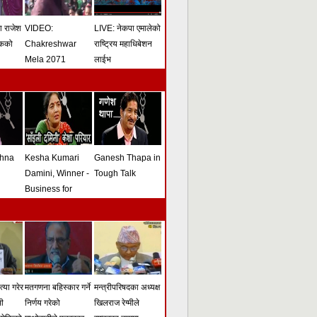
मा राजेश
VIDEO:
LIVE: नेकपा एमालेको
ोकको
Chakreshwar
राष्ट्रिय महाधिबेशन
Mela 2071
लाईभ
shna
Kesha Kumari
Ganesh Thapa in
Damini, Winner -
Tough Talk
Business for
Peace Award -
Tough Talk
्या गरेर
मतगणना बहिस्कार गर्ने
मन्त्रीपरिषदका अध्यक्ष
सी
निर्णय गरेको
खिलराज रेग्मीले