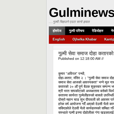
Gulminew
....गुल्मी चिहाउने एउटा सानो झ्याल
होमपेज
गुल्मी परिचय
रेडियोहरु
ने
English
Ojhelka Khabar
Kanti
गुल्मी सेवा समाज दोहा कतारको
Published on
12:18:00 AM
//
कुमार “अविरल” पन्थी,
दोहा-कतार, मंसिर २ । “गुल्मी सेवा समाज दोहा
समाज सेवा आजको आवस्यकता” भन्ने मूल नारा
कतारको २० औं पूर्ण बैठक शुक्रबार सम्पन्न 
श्री भरत सापकोटाको अध्यक्षतामा बसेको थि
कतारमा कार्यरत गुल्मेलीहरुको बाक्लो उपस्थित
दोस्रो महान चाड शुभ दीपावली को आवसर पारेर
हरेक वर्ष आयोजना गर्दै आएको देउसी भैलो कार्
सकिएकोले देउसी भैलो कार्यक्रमको समिक्षा 
सस्थाले गुल्मी इस्मा दोहोलीका गंगा खड्का