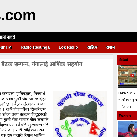
s.com
पाली पात्रो
आवश्यकता
pur FM
Radio Resunga
Lok Radio
साहित्य
समाज
भिडियो
 बैठक सम्पन्न, गंगालाई आर्थिक सहयोग
 कतारको प्रतिबद्धता, निस्वार्थ
Fake SMS
का साथ गुल्मी सेवा समाज दोहा
confusing 
भएको छ । बैठक सँस्थाका अध्यक्ष
in Nepal
यो । साथै रोजगारीको सिलसिलमा
ि रहेको उक्त बैठकमा हिन्दुहरुको
Events
 गुल्मी सेवा सामाज दोहा कतारले
यक्रम यस वर्ष पनि सु-सम्पन्न गरि
गरिएको छ । साथै सोहि अवसरमा
लाई एक सय कतारी रियाल आर्थिक