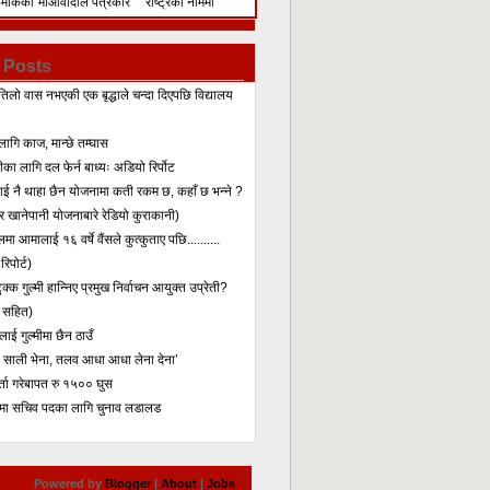
िमेकिको
माओवादीले पत्रकार
राष्ट्रका नाममा
सम्मेलन गरेर के भन्यो?
सम्बोधन
 Posts
तिलो वास नभएकी एक बृद्धाले चन्दा दिएपछि विद्यालय
लागि काज, मान्छे तम्घास
का लागि दल फेर्न बाध्यः अडियो रिर्पोट
लाई नै थाहा छैन योजनामा कती रकम छ, कहाँ छ भन्ने ?
 खानेपानी योजनाबारे रेडियो कुराकानी)
मा आमालाई १६ वर्षे वैंसले कुत्कुताए पछि..........
िपोर्ट)
क्क गुल्मी हान्निए प्रमुख निर्वाचन आयुक्त उप्रेती?
 सहित)
ाई गुल्मीमा छैन ठाउँ
ा साली भेना, तलव आधा आधा लेना देना’
र्ता गरेबापत रु १५०० घुस
मा सचिव पदका लागि चुनाव लडालड
Powered by
Blogger
|
About
|
Jobs