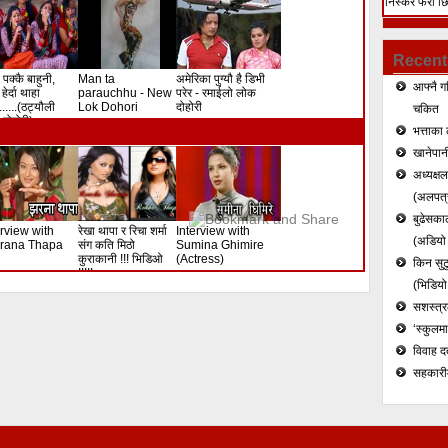
निस्केर फेरी छ
हत्या (भिडियो)
Recent
 पक्कै बाहुनी,
Man ta
अमेरिका पुग्यौ है डिभी
आफ्नै ग
हेर्दा थाहा
parauchhu - New
परेर - रमाईलो लोक
.......(ठट्यौली
Lok Dohori
दोहोरी
चकित
दोहोरी)
भत्ताका 
खानेपानी
अध्यक्ष
(अलपत्र
बुढेसकाल
erview with
रेखा थापा र रिचा शर्मा
Interview with
(अडियो र
rana Thapa
संग कति मिठो
Sumina Ghimire
कुराकानी !!! भिडिओ
(Actress)
किन सुटु
!!!!!
(भिडियो
सशस्त्रल
‘स्कुलम
विवाह द
सहकारी