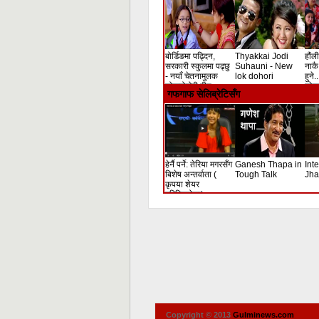
बोर्डिङमा पढ्दिन,
Thyakkai Jodi
हौंली
सरकारी स्कुलमा पढ्छु
Suhauni - New
नाकै 
- नयाँ चेतनामुलक
lok dohori
हुने.
लोकदोहोरी गीत
लोक 
गफगाफ सेलिब्रेटिसँग
हेर्नै पर्ने: तेरिया मगरसँग
Ganesh Thapa in
Int
बिशेष अन्तर्वाता (
Tough Talk
Jha
कृपया शेयर
गरिदिनुहोला)
Copyright © 2013
Gulminews.com