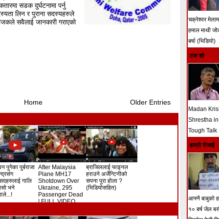
तारमा सडक दुर्घटनामा पर्नु
स्यता लिन र पुराना सदस्यहरुले
चक्रेश्वर मेला
जकले सवैलाई जानकारी गराएको
हमाल माथी ज
बर्षा (भिडियो)
टक शो
Home
Older Entries
Madan Kri
Shrestha in
Tough Talk
हाम्रो रोजाई
न पुगेका पुर्बराजा
After Malaysia
ब्राजिललाई फाइनल
ेन्द्रसंग
Plane MH17
हराउने अर्जेन्टिनीको
सदहरुलाई गालि
Shotdown Over
सपना पुरा होला ?
े यसो भने
Ukraine, 295
(भिडियोसहित)
ले...!
Passenger Dead
आफ्नै बाबुको हत
! FULL VIDEO
१० बर्ष जेल ब