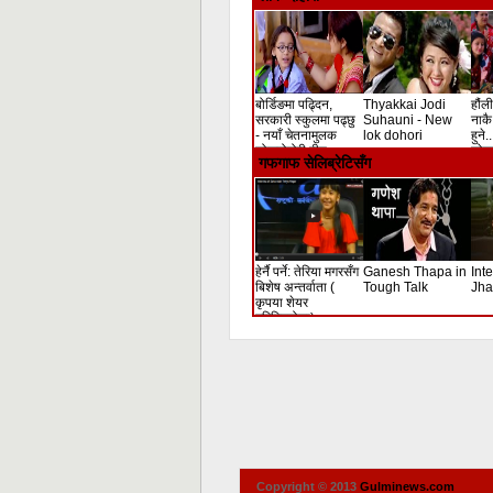
बोर्डिङमा पढ्दिन,
Thyakkai Jodi
हौंली
सरकारी स्कुलमा पढ्छु
Suhauni - New
नाकै 
- नयाँ चेतनामुलक
lok dohori
हुने.
लोकदोहोरी गीत
लोक 
गफगाफ सेलिब्रेटिसँग
हेर्नै पर्ने: तेरिया मगरसँग
Ganesh Thapa in
Int
बिशेष अन्तर्वाता (
Tough Talk
Jha
कृपया शेयर
गरिदिनुहोला)
Copyright © 2013
Gulminews.com