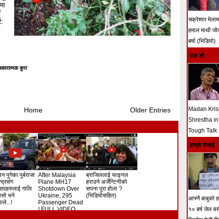
मा
ं
चक्रेश्वर मेला
ट:
हमाल माथी ज
बर्षा (भिडियो)
टक शो
कारात्मक कुरा
Madan Kri
Home
Older Entries
Shrestha in
Tough Talk
हाम्रो रोजाई
न पुगेका पुर्बराजा
After Malaysia
ब्राजिललाई फाइनल
ेन्द्रसंग
Plane MH17
हराउने अर्जेन्टिनीको
सदहरुलाई गालि
Shotdown Over
सपना पुरा होला ?
े यसो भने
Ukraine, 295
(भिडियोसहित)
आफ्नै बाबुको हत
ले...!
Passenger Dead
! FULL VIDEO
१० बर्ष जेल ब