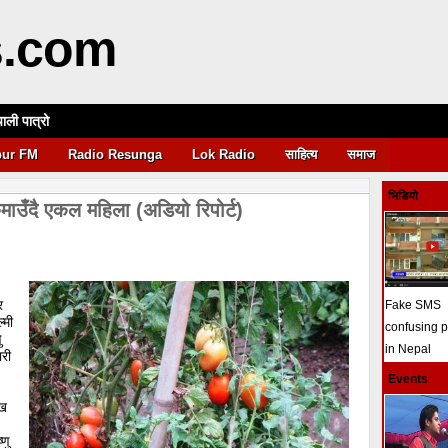
s.com
पाली पात्रो
आवश्यकता
pur FM
Radio Resunga
Lok Radio
साहित्य
समाज
भिडियो
माउँदै एकल महिला (अडियो रिपोर्ट)
र
Fake SMS
्मी
confusing 
ु
in Nepal
ारी
Events
ाख
्णु