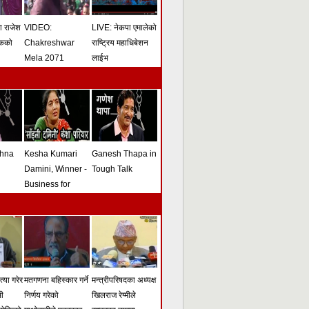
मा राजेश
VIDEO:
LIVE: नेकपा एमालेको
ोकको
Chakreshwar
राष्ट्रिय महाधिबेशन
Mela 2071
लाईभ
shna
Kesha Kumari
Ganesh Thapa in
Damini, Winner -
Tough Talk
Business for
Peace Award -
Tough Talk
्या गरेर
मतगणना बहिस्कार गर्ने
मन्त्रीपरिषदका अध्यक्ष
सी
निर्णय गरेको
खिलराज रेग्मीले