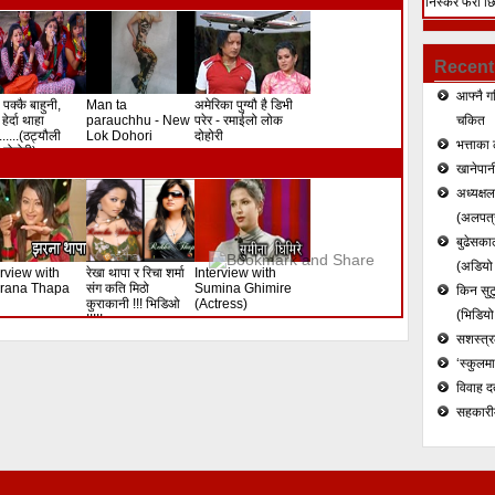
निस्केर फेरी छ
हत्या (भिडियो)
Recent
आफ्नै ग
 पक्कै बाहुनी,
Man ta
अमेरिका पुग्यौ है डिभी
हेर्दा थाहा
parauchhu - New
परेर - रमाईलो लोक
चकित
.......(ठट्यौली
Lok Dohori
दोहोरी
भत्ताका 
दोहोरी)
खानेपानी
अध्यक्ष
(अलपत्र
बुढेसकाल
(अडियो र
erview with
रेखा थापा र रिचा शर्मा
Interview with
rana Thapa
संग कति मिठो
Sumina Ghimire
किन सुटु
कुराकानी !!! भिडिओ
(Actress)
(भिडियो
!!!!!
सशस्त्रल
‘स्कुलम
विवाह द
सहकारी