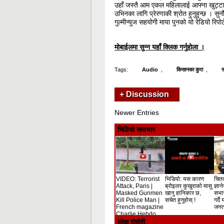
उहाँ जस्तै आम एकल महिलालाई आफ्ना खुट्टा
उभिनका लागि प्रेरणाकी श्रोत हुनुहुन्छ । सुनौ
गुल्मीन्युज सहयोगी माया पुनको यो रेडियो रिपोर्
मोबाईलमा सुन्न यहाँ क्लिक गर्नुहोला ।
Tags:
Audio
,
किसानका कुरा
,
स
+ Discussion
Newer Entries
भिडियो समाचार
VIDEO: Terrorist
भिडियो: यस कारण
चितव
Attack, Paris |
ब्रोइलर कुखुराको मासु
ज्ञान
Masked Gunmen
खानु हानिकार छ,
सभा
Kill Police Man |
सचेत हुनुहोस् !
गर्दे
French magazine
जनता
Charlie Hebdo
Shooting
लोक दोहोरी