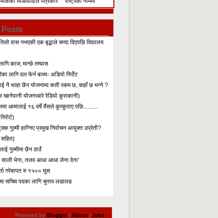
िमेकिको
माओवादीले पत्रकार
राष्ट्रका नाममा
सम्मेलन गरेर के भन्यो?
सम्बोधन
 Posts
तिलो वास नभएकी एक बृद्धाले चन्दा दिएपछि विद्यालय
लागि काज, मान्छे तम्घास
का लागि दल फेर्न बाध्यः अडियो रिर्पोट
लाई नै थाहा छैन योजनामा कती रकम छ, कहाँ छ भन्ने ?
 खानेपानी योजनाबारे रेडियो कुराकानी)
मा आमालाई १६ वर्षे वैंसले कुत्कुताए पछि..........
िपोर्ट)
क्क गुल्मी हान्निए प्रमुख निर्वाचन आयुक्त उप्रेती?
 सहित)
ाई गुल्मीमा छैन ठाउँ
ा साली भेना, तलव आधा आधा लेना देना’
र्ता गरेबापत रु १५०० घुस
मा सचिव पदका लागि चुनाव लडालड
Powered by
Blogger
|
About
|
Jobs