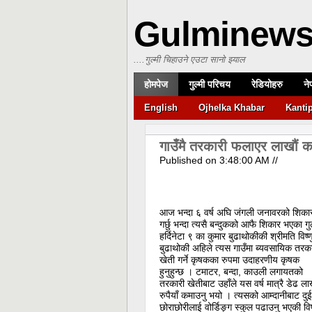
Gulminew
....गुल्मी चिहाउने एउटा सानो झ्याल
होमपेज
गुल्मी परिचय
रेडियोहरु
ने
English
Ojhelka Khabar
Kanti
गाउँमै तरकारी फलाएर लाखौं क
Published on
3:48:00 AM
//
आज भन्दा ६ वर्ष अघि जंगली जनावरको शिका
गर्छु भन्दा त्यसै बन्दुकको आफै शिकार भएका गुल
हर्दिनेटा ९ का कुमार बुढाथोकीकी श्रीमति विष्ण
बुढाथोकी अहिले त्यस गाउँमा ब्यवसायिक तरक
खेती गर्ने कृषकका रुपमा उदाहरणीय कृषक
हुनुहुन्छ । टमाटर, बन्दा, काउली लगायतको
तरकारी खेतीबाट उहाँले यस वर्ष मात्रै डेढ ल
रुपैयाँ कमाउनु भयो । त्यसको आम्दानीबाट दुई
छोराछोरीलाई वोर्डिङ्ग स्कुल पढाउनु भएकी विष