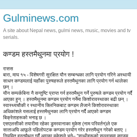
Gulminews.com
A site about Nepal news, gulmi news, music, movies and tv
serials.
कण्डम हस्तमैथुनमा प्रयोग !
रासस
बारा, माघ १५ - विशेषगरी सुरक्षित यौन सम्बन्धका लागि प्रयोग गरिने अस्थायी
साधन कण्डमलाई यहाँका पुरुषहरूले हस्तमैथुनका लागि प्रयोग गर्न थालेका
छन् ।
यौन सम्पर्कबिना नै सन्तुष्टि प्राप्त गर्न हस्तमैथुन गर्ने पुरुषले कण्डम प्रयोग गर्दै
आएका हुन् । हस्तमैथुनमा कण्डम प्रयोग गर्नेमा किशोरावस्थाका बढी छन् ।
स्वास्थ्यचौकी र स्थानीय क्लिनिकबाट कण्डम लैजाने किशोरावस्थाका
अधिकांशले यसलाई हस्तमैथुनका लागि प्रयोग गर्दै आएको कण्डम
बिक्रेताहरूको भनाइ छ ।
एसएलसीको तयारीमा रहेका डुमरवानाका मुकेश (नाम परिवर्तन)ले एक
साताअघि आफूले पहिलोपटक कण्डम प्रयोग गरेर हस्तमैथुन गरेको बताए ।
नियमित हस्तमैथुन गर्दै आएका मुकेशले भने– “साथीहरूको सल्लाहमा कण्डम