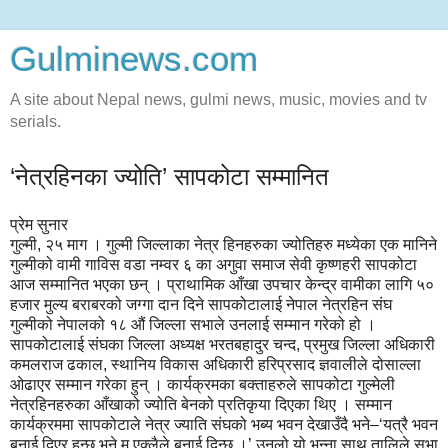
Gulminews.com
A site about Nepal news, gulmi news, music, movies and tv
serials.
‘नेत्रहिनका ज्योति’ सापकोटा सम्मानित
प्रेम सुनार
गुल्मी, २५ माग । गुल्मी जिल्लाका नेत्र हिनहरुका ज्योतिहरु मध्येका एक मानिने
गुल्मीको वामी गाविस वडा नम्वर ६ का अगुवा समाज सेवी कृष्णहरी सापकोटा
आज सम्मानित भएका छन् । प्राथामिक आँखा उपचार केन्द्र वामीका लागि ५०
हजार मुल्य बराबरको जग्गा दान दिने सापकोटालाई नेपाल नेत्रहिन संघ
गुल्मीको नेपालको १८ औं जिल्ला सभाले उनलाई सम्मान गरेको हो ।
सापकोटालाई संघका जिल्ला अध्यक्ष भरतबहादुर चन्द, प्रमुख जिल्ला अधिकारी
कमलराज ढकाल, स्थानिय विकास अधिकारी हरिप्रसाद ज्ञवालीले दोसाल्ला
ओढाएर सम्मान गरेका हुन् । कार्यक्रमका बक्ताहरुले सापकोटा गुल्मेली
नेत्रहिनहरुका आँखाको ज्योति बेनको प्रतिकृया दिएका थिए । सम्मान
कार्यक्रममा सापकोटाले नेत्र ज्याति संघको भब्य भवन देखाउँदै भने–‘यत्रै भवन
बनाई दिएर हुन्छ भने म एक्लैले बनाई दिन्छु ।’ उनलो यो भन्ना साथ तालिले सभा